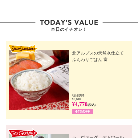
本日のイチオシ！
SHOP STAR VALUE
北アルプスの天然水仕立て
ふんわりごはん 富...
明日以降
¥8,640
¥4,770
(税込)
44%OFF
GO! GO! VALUE
ラ ヴァーグ デトワール