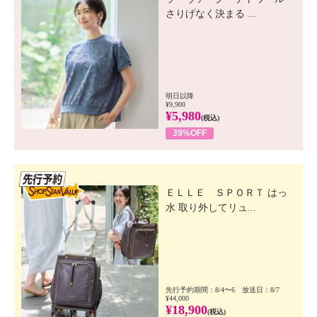
さりげなく決まる ...
明日以降
¥9,900
¥5,980
(税込)
39%OFF
先行SSV
ＥＬＬＥ ＳＰＯＲＴ はっ
水 取り外してリュ...
先行予約期間：8/4〜6 放送日：8/7
¥44,000
¥18,900
(税込)