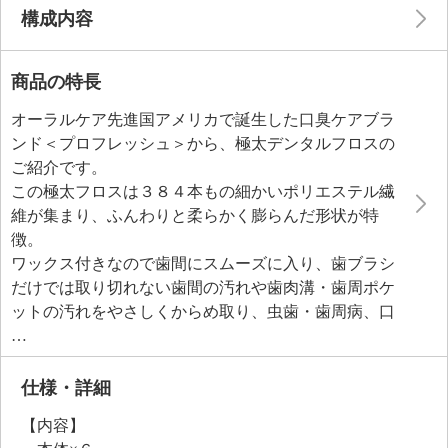
構成内容
商品の特長
オーラルケア先進国アメリカで誕生した口臭ケアブラ
ンド＜プロフレッシュ＞から、極太デンタルフロスの
ご紹介です。
この極太フロスは３８４本もの細かいポリエステル繊
維が集まり、ふんわりと柔らかく膨らんだ形状が特
徴。
ワックス付きなので歯間にスムーズに入り、歯ブラシ
だけでは取り切れない歯間の汚れや歯肉溝・歯周ポケ
ットの汚れをやさしくからめ取り、虫歯・歯周病、口
臭の原因となる汚れを効果的に除去します。
重曹配合の、余計な香りを加えない無香料タイプで、
ブランドコンセプトの「無臭の息に近付ける」を目指
仕様・詳細
した一品です。
【内容】