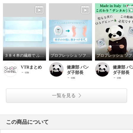
３８４本の繊維で ふんわり柔らか！ 新感覚の極太フロス プロフレッシュ ソフトフロス ６箱セット
プロフレッシュ ソフトフロス
プロフ
VTRまとめ
健康部 パン
健康部 パ
－ cm
ダ子部長
ダ子部長
－ cm
－ cm
一覧を見る
この商品について