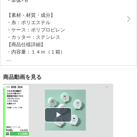
・本体×６
【素材・材質・成分】
・糸：ポリエステル
・ケース：ポリプロピレン
・カッター：ステンレス
【商品仕様詳細】
・内容量：１４ｍ（１箱）
【保証（有無）、保証期間】
・なし
【原産国（地）】
商品動画を見る
・イタリア製
Play
Video