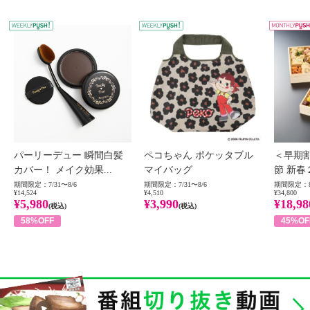
WEEKLY PUSH
W
パーリーデュー 瞬間白髪
ペコちゃん ポケッタブル
＜早期
カバー！ メイク効果...
マイバッグ
節 新春
期間限定：7/31〜8/6
期間限定：7/31〜8/6
期間限定：8
¥14,524
¥4,510
¥34,800
¥5,980
¥3,990
¥18,98
(税込)
(税込)
58%OFF
45%OF