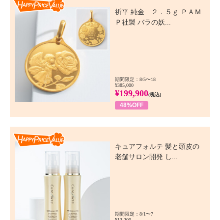
Happy Price Value
祈平 純金 ２．５ｇ ＰＡＭ
Ｐ社製 バラの妖...
期間限定：8/5〜18
¥385,000
¥199,900
(税込)
48%OFF
Happy Price Value
キュアフォルテ 髪と頭皮の
老舗サロン開発 し...
期間限定：8/1〜7
¥13,200