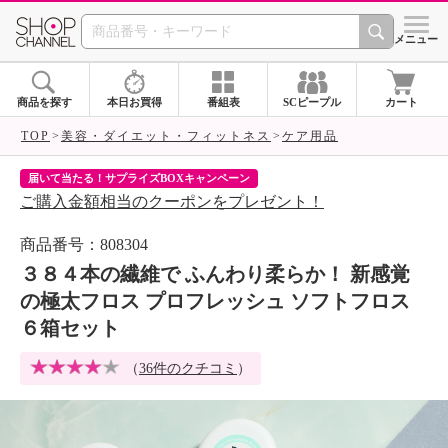
SHOP CHANNEL 
メニュー
商品を探す
本日お買得
番組表
SCピープル
カート
TOP
美容・ダイエット・フィットネス
ケア用品
届いて当たる！サプライズBOXキャンペーン
ク
ご購入金額相当のクーポンをプレゼント！
ク
商品番号：808304
３８４本の繊維で ふんわり柔らか！ 新感覚
の極太フロス プロフレッシュ ソフトフロス
６箱セット
（
36件のクチコミ
）