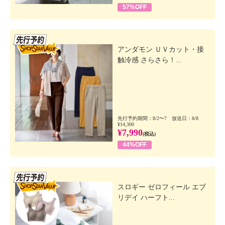
57%OFF
先行SSV
アンダモン ＵＶカット・接
触冷感 さらさら！...
先行予約期間：8/2〜7 放送日：8/8
¥14,300
¥7,990
(税込)
44%OFF
先行SSV
スロギー ゼロフィール エブ
リデイ ハーフト...