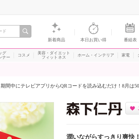
間を。通販・テレビショッピングのショップチャンネル
新着商品
本日お買い得
番組表
ッグ
美容・ダイエット
コスメ
ホーム・インテリア
家電
ンナー
フィットネス
期間中にテレビアプリからQRコードを読み込むだけ！8月は5
潤いながらすっきり爽快！