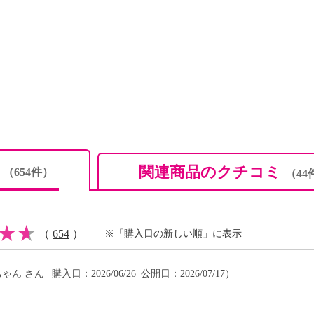
用感を実現するために、
カプセル化には、＜森下
カプセルを使用。食べる
とユーカリオイルの爽快
セルが溶けることで、す
しみいただけます。
素材をエキスにした、甜
（カンゾウエキス）、生
ミ
関連商品のクチコミ
（654件）
（44
でおなじみの「仁丹」に
からもヒントを得ていま
（
654
）
※「購入日の新しい順」に表示
０ｇ、糖類０ｇなのもう
ちゃん
さん | 購入日：2026/06/26| 公開日：2026/07/17）