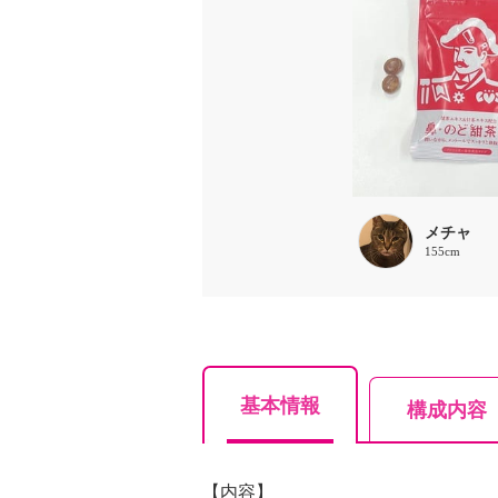
メチャ
155cm
基本情報
構成内容
【内容】