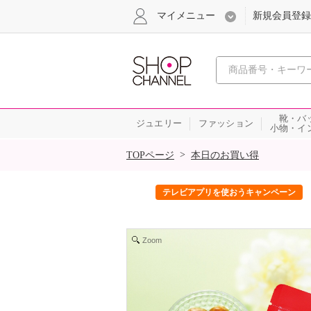
マイメニュー
新規会員登録
心おどる、瞬
靴・バ
ジュエリー
ファッション
小物・イ
SALE
>
TOPページ
本日のお買い得
ック！
テレビアプリを使おうキャンペーン
Zoom