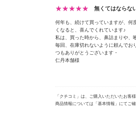
できたてのシームレスカプセルは、
無くてはならな
とした柔らかい状態のため、冷やし
仕上げに油分や水分を取り除き、乾
何年も、続けて買っていますが、何
成です。
くなると、喜んでくれています♪
シームレスカプセルは、サプリメン
私は、買った時から、鼻詰まりや、
使われています。また、産業用にも
毎回、在庫切れないように頼んでお
の回収などへの活用の研究が行われ
つもありがとうございます・
仁丹本舗様
【原材料】
・還元パラチノース、甜茶抽出物、
カンゾウエキス、ジンジャーエキス
ルテーム・Ｌ−フェニルアラニン化
「クチコミ」は、ご購入いただいたお客様
化剤（大豆由来）
商品情報については「基本情報」にてご確
【保存方法】
・直射日光、高温、多湿をさけて常
【栄養成分】
＜１粒（標準２．１ｇ）当たり＞