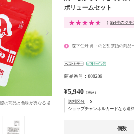
ボリュームセット
（
654件のク
森下仁丹 鼻・のど甜茶飴の商品
商品番号：808289
¥5,940
（税込）
送料区分
：S
際の商品と色味が異なる場
ショップチャンネルカードなら送
個数