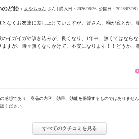
ゼリーのようにぷよぷよ
いのど飴
て固めます。
（
あやちゃん
さん | 購入日：2026/06/26| 公開日：2026/07/08
燥させればカプセルの完
度となくお友達に差し上げていますが、皆さん、喉が変とか、
トや口中清涼剤、食品に
喉のイガイガや咳き込みが、良くなり、1年中、無くてはならな
活用すべく、レアメタル
りますが、時々無くなりかけて、不安になります！！どうか、毎
ています。
ゼラチン、甘茶エキス、
／香料、甘味料（アスパ
合物）、ソルビット、乳
の感想であり、商品の内容、効果、効能を保障するものではありません
認ください。
温で保管してください。
すべてのクチコミを見る