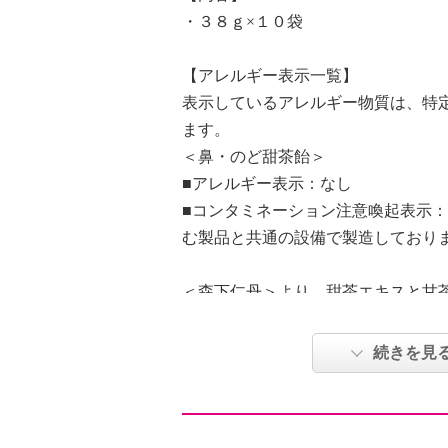
・３８ｇ×１０袋
【アレルギー表示一覧】
表示しているアレルギー物質は、特
ます。
＜鼻・のど甜茶飴＞
■アレルギー表示：なし
■コンタミネーション注意喚起表示
む製品と共通の設備で製造しており
＜森下仁丹＞より、甜茶エキスと甘
レスカプセル化されたペパーミント
が入った「鼻・のど甜茶飴」１０袋
続きを見
ら、メントールですっきりとした爽
す。