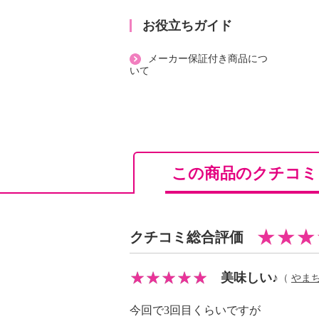
【鼻・のど甜茶飴】
鼻に抜けるようなすっきりとした使
お役立ちガイド
爽快成分をカプセル化しています。
メーカー保証付き商品につ
仁丹＞の独自技術であるシームレス
いて
までカプセルがペパーミントオイル
成分を守り、口の中で少しずつカプ
っきりとした心地良い爽快感をお楽
のどにやさしいといわれている植物
茶エキス、甘茶エキス、甘草エキス
この商品のクチコ
姜エキスを配合。
＜森下仁丹＞の商品である、銀の粒
は甘草や生姜が含まれており、そこ
す。
クチコミ総合評価
ノンシュガーで甘すぎない味。
１粒あたり４．２ｋｃａｌで、脂質
美味しい♪
（
やま
れしいポイントです。
今回で3回目くらいですが
【“森下仁丹（株）”について】