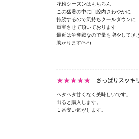
花粉シーズンはもちろん
１８９３年（明治２６年）創業。医
この猛暑の中に口腔内さわやかに
造販売のほか、オリジナル食品の開
持続するので気持ちクールダウンに
ケア事業と、医薬品、食品メーカー
重宝させて頂いております
カプセルの開発生産を行うカプセル
最近は争奪戦なので量を増やして頂
内外に広く活躍の場を広げています
助かります(^-^)
銀色の粒「仁丹」でもおなじみ。
時代の変化とともに新しい「仁丹」
の入った丸剤の仁丹を作れないかと
スカプセルの開発に至りました。
さっぱりスッキ
【シームレスカプセルについて】
＜森下仁丹＞の作るシームレスカプ
ベタベタ甘くなく美味しいです。
が特徴。
出ると購入します。
葉っぱの上を転がる水の液滴は、で
１番安い気がします。
ろうとします。油の中に水を入れて
ができ、これを界面張力といいます
て、シームレスカプセルを作製。