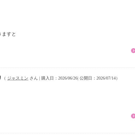
薬品やサプリメントの製
発販売などを行うヘルス
からの受託生産、産業用
受託事業を軸として、国
きますと
。
を作ろうとした際、液体
いう発想から、シームレ
リ
（
ジャスミン
さん | 購入日：2026/06/26| 公開日：2026/07/14）
セルは、継ぎ目がないの
きるだけ小さい球体にな
混ぜても同様に水の水滴
。この界面張力を利用し