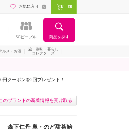
¥0
お気に入り
商品を探す
SCピープル
旅・趣味・暮らし
グルメ・お酒
コレクターズ
00円クーポンを2回プレゼント！
届いて当たる！サプライズ
このブランドの新着情報を受け取る
 森下仁丹 鼻・のど甜茶飴