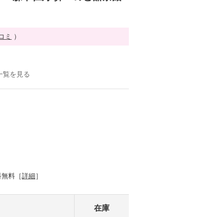
チコミ
）
一覧を見る
料無料［
詳細
］
在庫