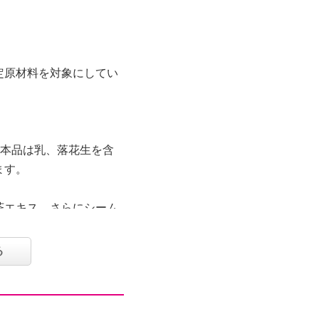
定原材料を対象にしてい
：本品は乳、落花生を含
ます。
茶エキス、さらにシーム
オイルとユーカリオイル
セットです。潤いなが
る
快感を得ることができま