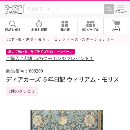
SHOP CHANNEL 
メニュー
商品を探す
本日お買得
番組表
SCピープル
カート
TOP
旅・趣味・暮らし・コレクターズ
ステーショナリー
届いて当たる！サプライズBOXキャンペーン
ク
ご購入金額相当のクーポンをプレゼント！
ク
商品番号：808200
ディアカーズ ５年日記 ウィリアム・モリス
1件のクチコミ