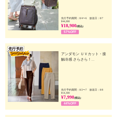
先行予約期間：8/4〜6 放送日：8/7
¥44,000
¥18,900
(税込)
57%OFF
先行SSV
アンダモン ＵＶカット・接
触冷感 さらさら！...
先行予約期間：8/2〜7 放送日：8/8
¥14,300
¥7,990
(税込)
44%OFF