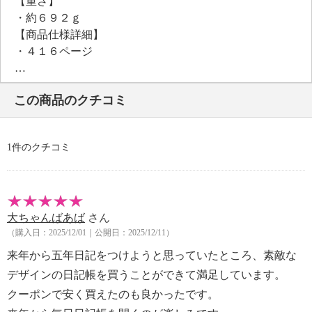
【重さ】
・約６９２ｇ
【商品仕様詳細】
・４１６ページ
【保証（有無）、保証期間】
・なし
この商品のクチコミ
【原産国（地）】
・日本製
1件のクチコミ
大ちゃんばあば
さん
（購入日：2025/12/01｜公開日：2025/12/11）
来年から五年日記をつけようと思っていたところ、素敵な
デザインの日記帳を買うことができて満足しています。
クーポンで安く買えたのも良かったです。