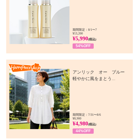
期間限定：8/1〜7
¥13,200
¥5,990
(税込)
54%OFF
Happy Price Value
アンリック オー ブルー
軽やかに風をまとう...
期間限定：7/31〜8/6
¥8,900
¥4,980
(税込)
44%OFF