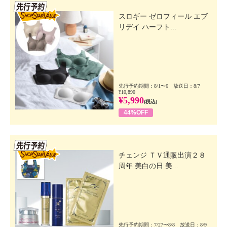
先行SSV
スロギー ゼロフィール エブ
リデイ ハーフト...
先行予約期間：8/1〜6 放送日：8/7
¥10,890
¥5,990
(税込)
44%OFF
先行SSV
チェンジ ＴＶ通販出演２８
周年 美白の日 美...
先行予約期間：7/27〜8/8 放送日：8/9