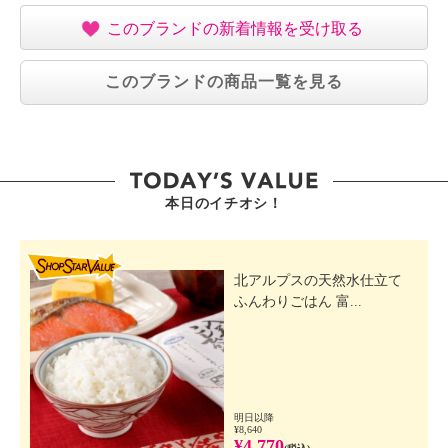
このブランドの新着情報を受け取る
このブランドの商品一覧を見る
本日のイチオシ！
SHOP STAR VALUE
北アルプスの天然水仕立て
ふんわりごはん 富...
明日以降
¥8,640
¥4,770