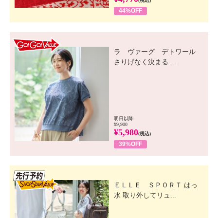
(税込)
44%OFF
GO! GO! VALUE
ラ ヴァーグ デトワール
さりげなく決まる ...
明日以降
¥9,900
¥5,980
(税込)
39%OFF
先行SSV
ＥＬＬＥ ＳＰＯＲＴ はっ
水 取り外してリュ...