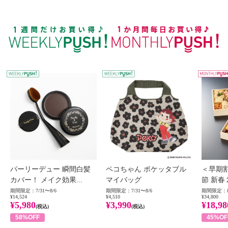
WEEKLY PUSH
W
パーリーデュー 瞬間白髪
ペコちゃん ポケッタブル
＜早期
カバー！ メイク効果...
マイバッグ
節 新春
期間限定：7/31〜8/6
期間限定：7/31〜8/6
期間限定：8
¥14,524
¥4,510
¥34,800
¥5,980
¥3,990
¥18,98
(税込)
(税込)
58%OFF
45%OF