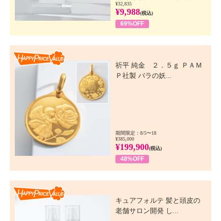
¥32,835
¥9,988
(税込)
69%OFF
Happy Price Value
祈平 純金 ２．５ｇ ＰＡＭ
Ｐ社製 バラの妖...
期間限定：8/5〜18
¥385,000
¥199,900
(税込)
48%OFF
Happy Price Value
キュアフォルテ 髪と頭皮の
老舗サロン開発 し...