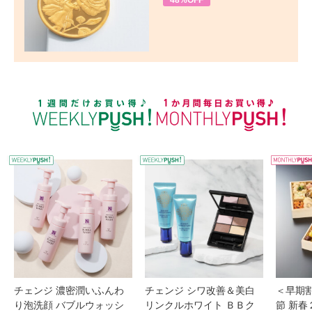
48%OFF
WEEKLY PUSH
W
チェンジ 濃密潤いふんわ
チェンジ シワ改善＆美白
＜早期
り泡洗顔 バブルウォッシ
リンクルホワイト ＢＢク
節 新