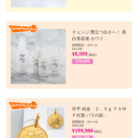
Happy Price value
チェンジ 際立つ白さへ！ 美
白美容液 ホワイ...
期間限定：8/9〜15
¥34,580
¥8,999
(税込)
73%OFF
Happy Price value
祈平 純金 ２．５ｇ ＰＡＭ
Ｐ社製 バラの妖...
期間限定：8/5〜18
¥385,000
¥199,900
(税込)