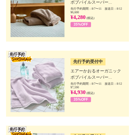
ボブパイルスーパー...
先行予約期間：8/7〜11 放送日：8/12
¥6,600
¥4,280
(税込)
35%OFF
SSV先行
先行予約受付中
エアーかおるオーガニック
ボブパイルスーパー...
先行予約期間：8/7〜11 放送日：8/12
¥7,590
¥4,930
(税込)
35%OFF
SSV先行