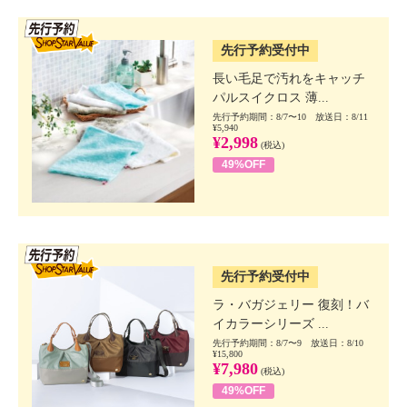
SSV先行
先行予約受付中
長い毛足で汚れをキャッチ
パルスイクロス 薄...
先行予約期間：8/7〜10 放送日：8/11
¥5,940
¥2,998
(税込)
49%OFF
SSV先行
先行予約受付中
ラ・バガジェリー 復刻！バ
イカラーシリーズ ...
先行予約期間：8/7〜9 放送日：8/10
¥15,800
¥7,980
(税込)
49%OFF