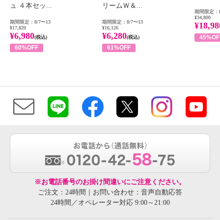
ュ ４本セッ...
リームＷ＆...
期間限定：8
¥34,800
期間限定：8/7〜13
期間限定：8/7〜13
¥18,98
¥17,820
¥16,126
¥6,980
¥6,280
45%OF
(税込)
(税込)
60%OFF
61%OFF
※お電話番号のお掛け間違いにご注意ください。
ご注文：24時間｜お問い合わせ：音声自動応答
24時間／オペレーター対応 9:00～21:00