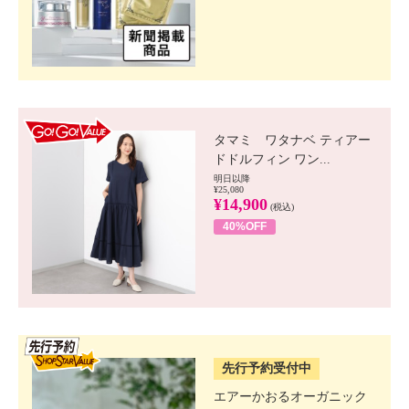
GO!GO! VALUE
タマミ ワタナベ ティアー
ドドルフィン ワン...
明日以降
¥25,080
¥14,900
(税込)
40%OFF
SSV先行
先行予約受付中
エアーかおるオーガニック