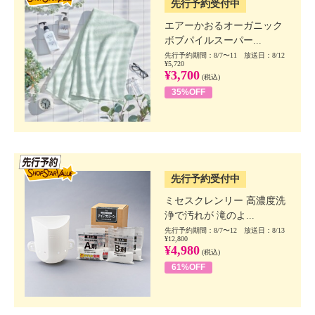
先行予約受付中
エアーかおるオーガニック
ボブパイルスーパー...
先行予約期間：8/7〜11 放送日：8/12
¥5,720
¥3,700
(税込)
35%OFF
SSV先行
先行予約受付中
ミセスクレンリー 高濃度洗
浄で汚れが 滝のよ...
先行予約期間：8/7〜12 放送日：8/13
¥12,800
¥4,980
(税込)
61%OFF