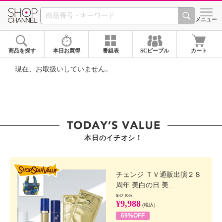
SHOP CHANNEL ショ
メニュー
商品を探す
本日お買得
番組表
SCピープル
カート
現在、お取扱いしていません。
本日のイチオシ！
SHOP STAR VALUE
チェンジ ＴＶ通販出演２８
周年 美白の日 美...
¥32,835
¥9,988
(税込)
69%OFF