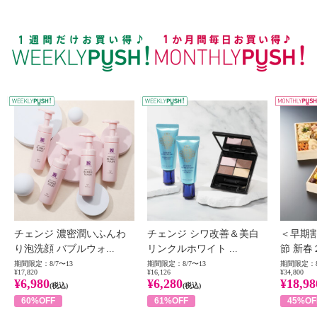
WEEKLY PUSH
W
チェンジ 濃密潤いふんわ
チェンジ シワ改善＆美白
＜早期
り泡洗顔 バブルウォ...
リンクルホワイト ...
節 新春
期間限定：8/7〜13
期間限定：8/7〜13
期間限定：8
¥17,820
¥16,126
¥34,800
¥6,980
¥6,280
¥18,98
(税込)
(税込)
60%OFF
61%OFF
45%OF