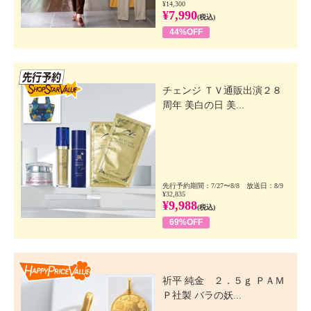
¥14,300
¥7,990
(税込)
44%OFF
先行SSV
チェンジ ＴＶ通販出演２８
周年 美白の日 美...
先行予約期間：7/27〜8/8 放送日：8/9
¥32,835
¥9,988
(税込)
69%OFF
Happy Price Value
祈平 純金 ２．５ｇ ＰＡＭ
Ｐ社製 バラの妖...