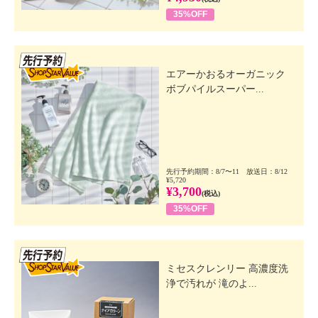
35%OFF
先行SSV
エアーかおるオーガニック
ボブパイルスーパー...
先行予約期間：8/7〜11 放送日：8/12
¥5,720
¥3,700
(税込)
35%OFF
先行SSV
ミセスクレンリー 高濃度洗
浄で汚れが 滝のよ...