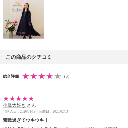
・過度な力をかけない
・装飾部分は衝撃や摩擦により取れる可能性あり
【個体差あり】
・個体差あり
【原産国（地）】
・中国製
この商品のクチコミ
総合評価
（3）
小鳥大好き
さん
（購入日：2026/01/19｜公開日：2026/02/03）
素敵過ぎてウキウキ！