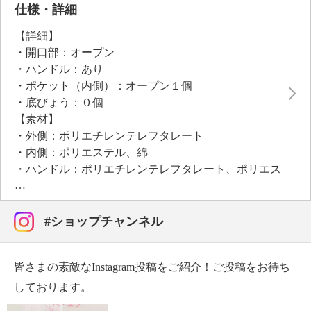
仕様・詳細
【詳細】
・開口部：オープン
・ハンドル：あり
・ポケット（内側）：オープン１個
・底びょう：０個
【素材】
・外側：ポリエチレンテレフタレート
・内側：ポリエステル、綿
・ハンドル：ポリエチレンテレフタレート、ポリエス
テル、綿
【サイズ】
・約縦４０ｃｍ×最大横３５ｃｍ
#ショップチャンネル
・ハンドル立ち上がり：約３０ｃｍ
・Ａ４サイズ：可
皆さまの素敵なInstagram投稿をご紹介！ご投稿をお待ち
【重さ】
・約３２０ｇ
しております。
【メンテナンス】