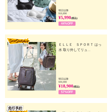
明日以降
¥10,890
¥5,990
(税込)
44%OFF
SHOP STAR VALUE
ＥＬＬＥ ＳＰＯＲＴ はっ
水 取り外してリュ...
明日以降
¥44,000
¥18,900
(税込)
57%OFF
先行SSV