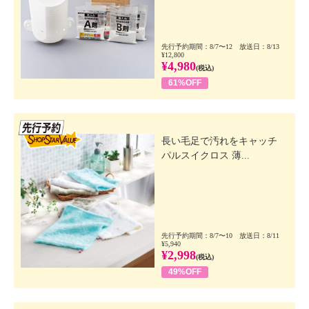
先行予約期間：8/7〜12 放送日：8/13
¥12,800
¥4,980
(税込)
61%OFF
先行SSV
長い毛足で汚れをキャッチ
パルスイクロス 薄...
先行予約期間：8/7〜10 放送日：8/11
¥5,940
¥2,998
(税込)
49%OFF