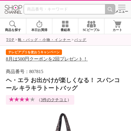
SHOP CHANNEL 
メニュー
商品を探す
本日お買得
番組表
SCピープル
カート
TOP
靴・バッグ・小物・インナー
バッグ
テレビアプリを使おうキャンペーン
届
8月は500円クーポンを2回プレゼント！
ご
商品番号：807815
ヘ・エラ お出かけが楽しくなる！ スパンコ
ール キラキラトートバッグ
（
3件のクチコミ
）