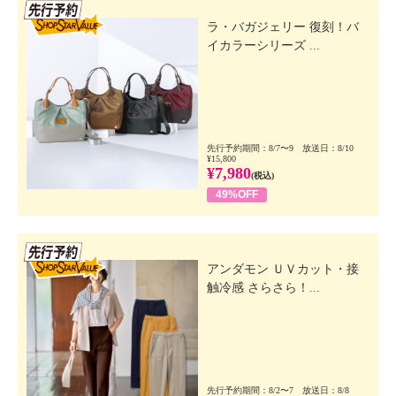
先行SSV
ラ・バガジェリー 復刻！バ
イカラーシリーズ ...
先行予約期間：8/7〜9 放送日：8/10
¥15,800
¥7,980
(税込)
49%OFF
先行SSV
アンダモン ＵＶカット・接
触冷感 さらさら！...
先行予約期間：8/2〜7 放送日：8/8