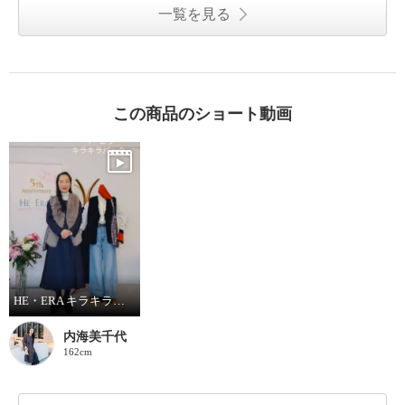
一覧を見る
この商品のショート動画
HE・ERA キラキラバッグ
内海美千代
162cm