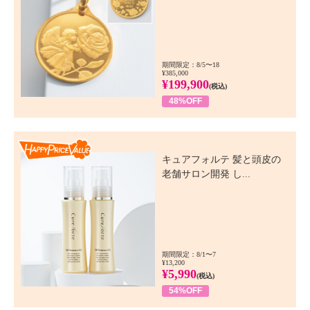
期間限定：8/5〜18
¥385,000
¥199,900
(税込)
48%OFF
Happy Price Value
キュアフォルテ 髪と頭皮の
老舗サロン開発 し...
期間限定：8/1〜7
¥13,200
¥5,990
(税込)
54%OFF