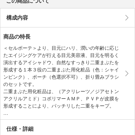
この商品について
構成内容
商品の特長
＜セルボーテ＞より、目元にハリ、潤いの年齢に応じ
たエイジングケアが行える目元美容液、目元を明るく
演出するアイシャドウ、自然なすっきり二重まぶたを
形成する１本３役の二重まぶた用化粧品（色：シャイ
ンピンク）、ポーチ（色選択不可）、折り畳みブラシ
のセットです。
二重まぶた用化粧品は、（アクリレーツ／ジアセトン
アクリルアミド）コポリマーＡＭＰ、ＰＶＰが皮膜を
形成することにより、パッチリした二重をキープ。
塗って約１分で乾く速乾性もポイントです。
目元にハリ、潤いを与えるヒト幹細胞用培養液（規定
化細胞培地１９）、３種のヒアルロン酸（ヒアルロン
仕様・詳細
酸Ｎａ、加水分解ヒアルロン酸、アセチルヒアルロン