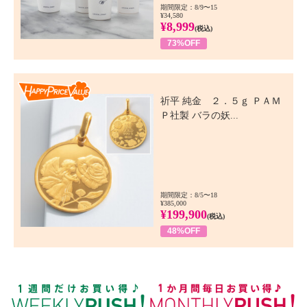
期間限定：8/9〜15
¥34,580
¥8,999
(税込)
73%OFF
Happy Price Value
祈平 純金 ２．５ｇ ＰＡＭ
Ｐ社製 バラの妖...
期間限定：8/5〜18
¥385,000
¥199,900
(税込)
48%OFF