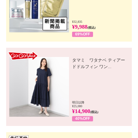
¥32,835
¥9,988
(税込)
69%OFF
GO! GO! VALUE
タマミ ワタナベ ティアー
ドドルフィン ワン...
明日以降
¥25,080
¥14,900
(税込)
40%OFF
先行SSV