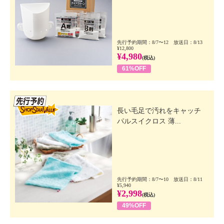
先行予約期間：8/7〜12 放送日：8/13
¥12,800
¥4,980
(税込)
61%OFF
先行SSV
長い毛足で汚れをキャッチ
パルスイクロス 薄...
先行予約期間：8/7〜10 放送日：8/11
¥5,940
¥2,998
(税込)
49%OFF