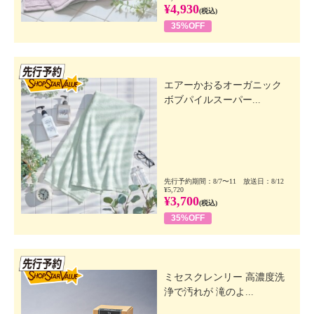
¥4,930
(税込)
35%OFF
先行SSV
エアーかおるオーガニック
ボブパイルスーパー...
先行予約期間：8/7〜11 放送日：8/12
¥5,720
¥3,700
(税込)
35%OFF
先行SSV
ミセスクレンリー 高濃度洗
浄で汚れが 滝のよ...