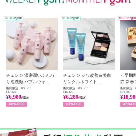
WEEKLY PUSH
W
チェンジ 濃密潤いふんわ
チェンジ シワ改善＆美白
＜早期
り泡洗顔 バブルウォ...
リンクルホワイト ...
節 新春
期間限定：8/7〜13
期間限定：8/7〜13
期間限定：8
¥17,820
¥16,126
¥34,800
¥6,980
¥6,280
¥18,98
(税込)
(税込)
60%OFF
61%OFF
45%OF