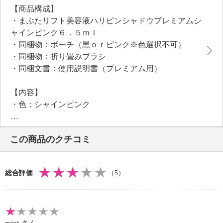
【商品構成】
酸Ｎａ）、フィッシュコラーゲン（加水分解コラーゲ
・まぶたリフト美容液ハリピンシャドウプレミアムシ
ン）、ヤグルマギク花エキスといった植物エキスをは
ャインピンク６．５ｍｌ
じめ、こだわりの美容成分を５２種類（水を含む）配
・同梱物：ポーチ（黒ｏｒピンク※色選択不可）
合しています。
・同梱物：折り畳みブラシ
お湯でらくらくオフできます。
・同梱文書：使用説明書（プレミアム用）
【まぶたリフト美容液 ハリピンシャドウ プレミア
ム（二重まぶた用化粧品／色：
【内容】
シャインピンク）】
・色：シャインピンク
＜配合／無配合表示＞
・付属品：Ｙ字スティック
無香料※香りが無いということではありません、ター
【原産国（地）】
ル系色素不使用、紫外線吸収剤不使用
この商品のクチコミ
・日本製
総合評価
（5）