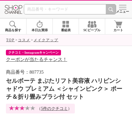
SHOP CHANNEL 
メニュー
商品を探す
本日お買得
番組表
SCピープル
カート
TOP
コスメ
メイクアップ
クチコミ・Instagramキャンペーン
ネ
クーポンが当たるチャンス！
ネ
商品番号：807735
セルボーテ まぶたリフト美容液 ハリピンシ
ャドウ プレミアム ＜シャインピンク＞ ポー
チ＆折り畳みブラシ付 セット
（
5件のクチコミ
）