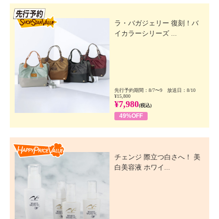
先行SSV
ラ・バガジェリー 復刻！バ
イカラーシリーズ ...
先行予約期間：8/7〜9 放送日：8/10
¥15,800
¥7,980
(税込)
49%OFF
Happy Price Value
チェンジ 際立つ白さへ！ 美
白美容液 ホワイ...