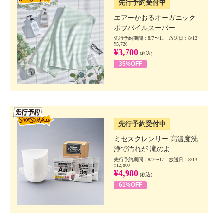
先行予約受付中
エアーかおるオーガニック
ボブパイルスーパー...
先行予約期間：8/7〜11 放送日：8/12
¥5,720
¥3,700
(税込)
35%OFF
SSV先行
先行予約受付中
ミセスクレンリー 高濃度洗
浄で汚れが 滝のよ...
先行予約期間：8/7〜12 放送日：8/13
¥12,800
¥4,980
(税込)
61%OFF