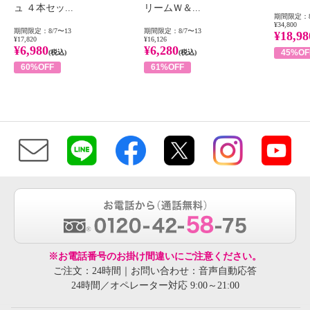
ュ ４本セッ...
リームＷ＆...
期間限定：8
¥34,800
期間限定：8/7〜13
期間限定：8/7〜13
¥18,98
¥17,820
¥16,126
¥6,980
¥6,280
45%OF
(税込)
(税込)
60%OFF
61%OFF
※お電話番号のお掛け間違いにご注意ください。
ご注文：24時間｜お問い合わせ：音声自動応答
24時間／オペレーター対応 9:00～21:00