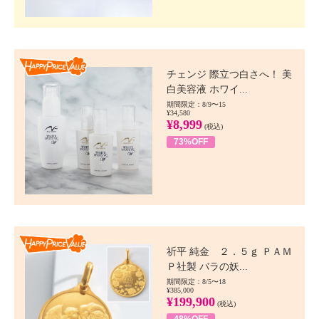
Happy Price value
チェンジ 際立つ白さへ！ 美
白美容液 ホワイ...
期間限定：8/9〜15
¥34,580
¥8,999
(税込)
73%OFF
Happy Price value
祈平 純金 ２．５ｇ ＰＡＭ
Ｐ社製 バラの妖...
期間限定：8/5〜18
¥385,000
¥199,900
(税込)