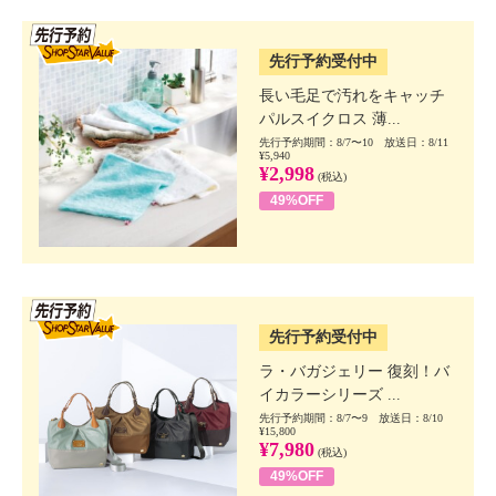
SSV先行
先行予約受付中
長い毛足で汚れをキャッチ
パルスイクロス 薄...
先行予約期間：8/7〜10 放送日：8/11
¥5,940
¥2,998
(税込)
49%OFF
SSV先行
先行予約受付中
ラ・バガジェリー 復刻！バ
イカラーシリーズ ...
先行予約期間：8/7〜9 放送日：8/10
¥15,800
¥7,980
(税込)
49%OFF