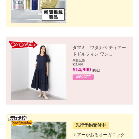
GO!GO! VALUE
タマミ ワタナベ ティアー
ドドルフィン ワン...
明日以降
¥25,080
¥14,900
(税込)
40%OFF
SSV先行
先行予約受付中
エアーかおるオーガニック