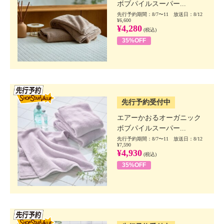
ボブパイルスーパー...
先行予約期間：8/7〜11 放送日：8/12
¥6,600
¥4,280
(税込)
35%OFF
SSV先行
先行予約受付中
エアーかおるオーガニック
ボブパイルスーパー...
先行予約期間：8/7〜11 放送日：8/12
¥7,590
¥4,930
(税込)
35%OFF
SSV先行