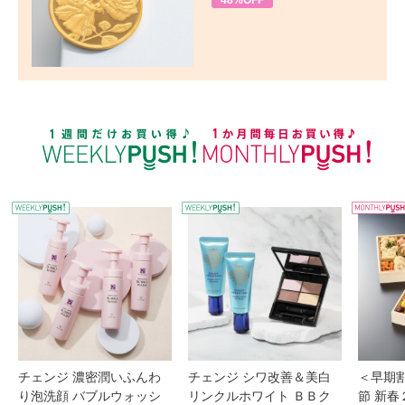
48%OFF
WEEKLY PUSH
W
チェンジ 濃密潤いふんわ
チェンジ シワ改善＆美白
＜早期
り泡洗顔 バブルウォッシ
リンクルホワイト ＢＢク
節 新