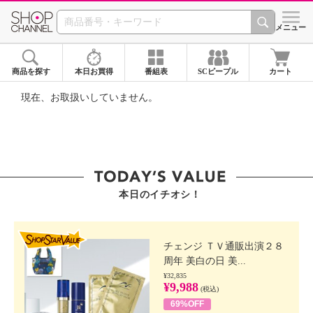
SHOP CHANNEL ショ
メニュー
商品を探す
本日お買得
番組表
SCピープル
カート
現在、お取扱いしていません。
本日のイチオシ！
SHOP STAR VALUE
チェンジ ＴＶ通販出演２８
周年 美白の日 美...
¥32,835
¥9,988
(税込)
69%OFF