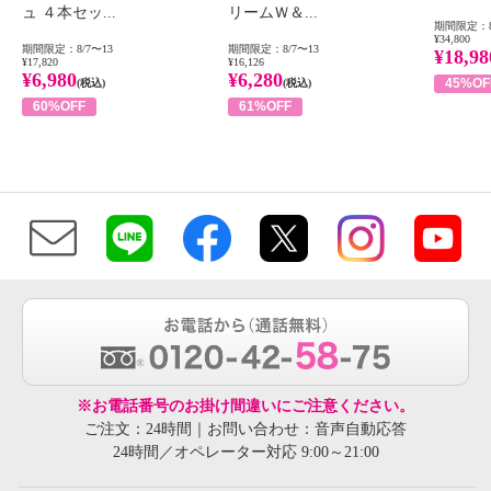
ュ ４本セッ...
リームＷ＆...
期間限定：8
¥34,800
期間限定：8/7〜13
期間限定：8/7〜13
¥18,98
¥17,820
¥16,126
¥6,980
¥6,280
45%OF
(税込)
(税込)
60%OFF
61%OFF
※お電話番号のお掛け間違いにご注意ください。
ご注文：24時間｜お問い合わせ：音声自動応答
24時間／オペレーター対応 9:00～21:00