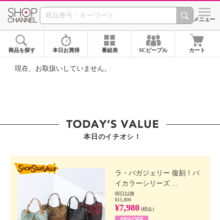
SHOP CHANNEL ショ
メニュー
商品を探す
本日お買得
番組表
SCピープル
カート
現在、お取扱いしていません。
本日のイチオシ！
SHOP STAR VALUE
ラ・バガジェリー 復刻！バ
イカラーシリーズ ...
明日以降
¥15,800
¥7,980
(税込)
49%OFF