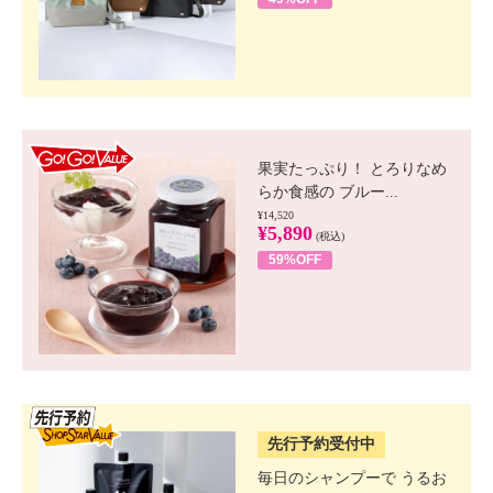
GO!GO! VALUE
果実たっぷり！ とろりなめ
らか食感の ブルー...
¥14,520
¥5,890
(税込)
59%OFF
SSV先行
先行予約受付中
毎日のシャンプーで うるお