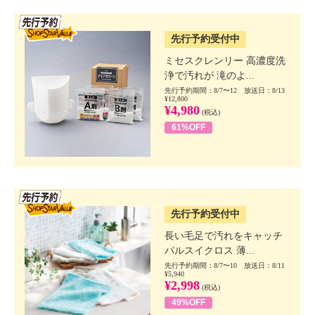
SSV先行
先行予約受付中
ミセスクレンリー 高濃度洗
浄で汚れが 滝のよ...
先行予約期間：8/7〜12 放送日：8/13
¥12,800
¥4,980
(税込)
61%OFF
SSV先行
先行予約受付中
長い毛足で汚れをキャッチ
パルスイクロス 薄...
先行予約期間：8/7〜10 放送日：8/11
¥5,940
¥2,998
(税込)
49%OFF