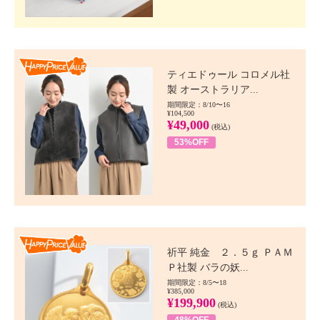
Happy Price value
ティエドゥール コロメル社
製 オーストラリア...
期間限定：8/10〜16
¥104,500
¥49,000
(税込)
53%OFF
Happy Price value
祈平 純金 ２．５ｇ ＰＡＭ
Ｐ社製 バラの妖...
期間限定：8/5〜18
¥385,000
¥199,900
(税込)