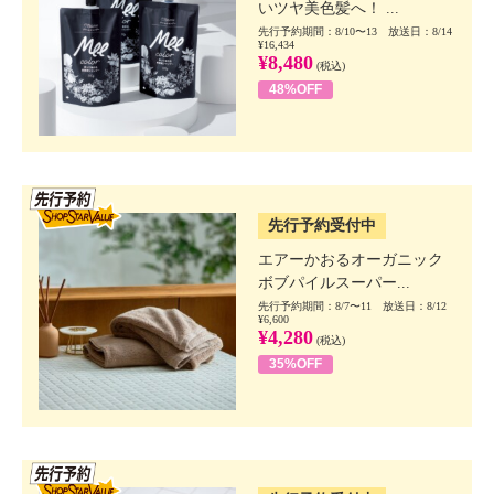
いツヤ美色髪へ！ ...
先行予約期間：8/10〜13 放送日：8/14
¥16,434
¥8,480
(税込)
48%OFF
SSV先行
先行予約受付中
エアーかおるオーガニック
ボブパイルスーパー...
先行予約期間：8/7〜11 放送日：8/12
¥6,600
¥4,280
(税込)
35%OFF
SSV先行