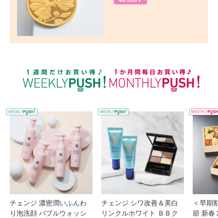
48%OFF
WEEKLY PUSH
W
チェンジ 濃密潤いふんわ
チェンジ シワ改善＆美白
＜早期
り泡洗顔 バブルウォッシ
リンクルホワイト ＢＢク
節 新