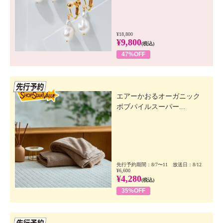
¥18,800
¥9,800
(税込)
47%OFF
先行SSV
エアーかおるオーガニック
ボブパイルスーパー...
先行予約期間：8/7〜11 放送日：8/12
¥6,600
¥4,280
(税込)
35%OFF
先行SSV