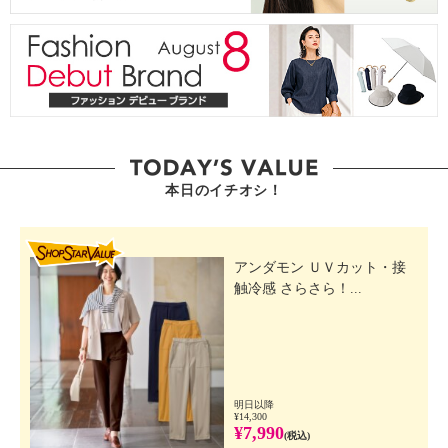
本日のイチオシ！
SHOP STAR VALUE
アンダモン ＵＶカット・接
触冷感 さらさら！...
明日以降
¥14,300
¥7,990
(税込)