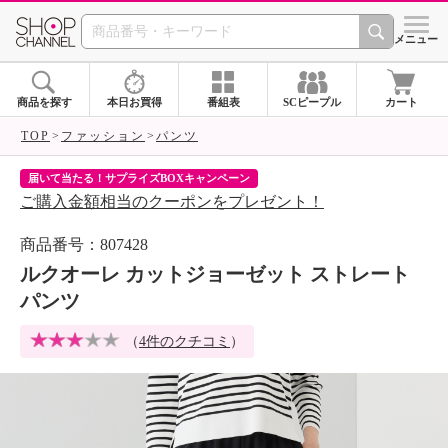
SHOP CHANNEL 
メニュー
商品を探す
本日お買得
番組表
SCピープル
カート
TOP
ファッション
パンツ
届いて当たる！サプライズBOXキャンペーン
ク
ご購入金額相当のクーポンをプレゼント！
ク
商品番号：807428
ルクオーレ カットジョーゼット ストレート
パンツ
（
4件のクチコミ
）