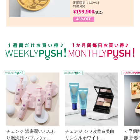
期間限定：8/5〜18
¥385,000
¥199,900
(税込)
48%OFF
WEEKLY PUSH
W
チェンジ 濃密潤いふんわ
チェンジ シワ改善＆美白
＜早期
り泡洗顔 バブルウォ...
リンクルホワイト ...
節 新春