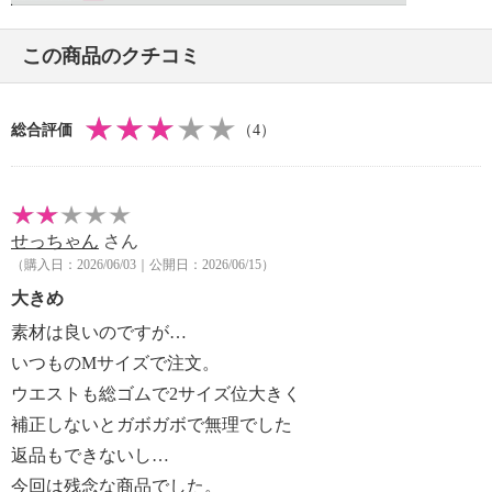
＜ライトグレー＞長時間照射による変退色注意
【原産国（地）】
この商品のクチコミ
・中国製
総合評価
（4）
せっちゃん
さん
（購入日：2026/06/03｜公開日：2026/06/15）
大きめ
素材は良いのですが…
いつものMサイズで注文。
ウエストも総ゴムで2サイズ位大きく
補正しないとガボガボで無理でした
返品もできないし…
今回は残念な商品でした。