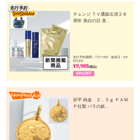
先行SSV
チェンジ ＴＶ通販出演２８
周年 美白の日 美...
先行予約期間：7/27〜8/8 放送日：8/9
¥32,835
¥9,988
(税込)
69%OFF
Happy Price Value
祈平 純金 ２．５ｇ ＰＡＭ
Ｐ社製 バラの妖...