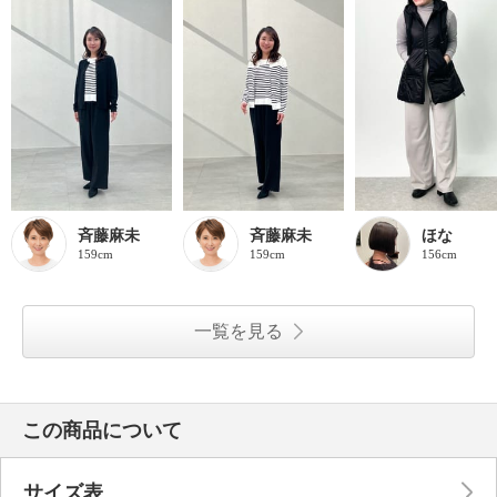
斉藤麻未
斉藤麻未
ほな
159cm
159cm
156cm
一覧を見る
この商品について
サイズ表