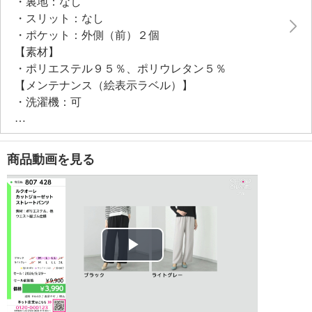
・裏地：なし
・スリット：なし
・ポケット：外側（前）２個
【素材】
・ポリエステル９５％、ポリウレタン５％
【メンテナンス（絵表示ラベル）】
・洗濯機：可
・漂白処理：塩素系・酸素系漂白不可
・タンブル乾燥：不可
・自然乾燥：日陰の吊り干し
商品動画を見る
・アイロン仕上げ：可（低温）
・ドライクリーニング：石油系ドライクリーニング可
・ウエットクリーニング：可
【メンテナンス（ケアラベル）】
＜ブラック、ライトグレー＞単品洗い
＜ブラック、ライトグレー＞水や汗などによる色落
Play
ち、色移り注意
＜ブラック、ライトグレー＞ネット使用
Video
＜ブラック、ライトグレー＞無蛍光洗剤使用