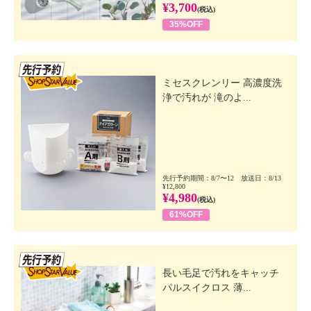
¥3,700
(税込)
35%OFF
先行SSV
ミセスクレンリー 高濃度洗
浄で汚れが 滝のよ...
先行予約期間：8/7〜12 放送日：8/13
¥12,800
¥4,980
(税込)
61%OFF
先行SSV
長い毛足で汚れをキャッチ
パルスイクロス 薄...