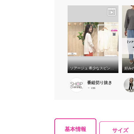
ソアージュ 希少なスビン綿１００％ とろける肌触りと 上品な光沢 クルーネック ニットプルオーバー
好み
番組切り抜き
－ cm
基本情報
サイズ