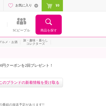
¥0
お気に入り
商品を探す
SCピープル
旅・趣味・暮らし
グルメ・お酒
コレクターズ
00円クーポンを2回プレゼント！
届いて当たる！サプライズ
このブランドの新着情報を受け取る
ンドの番組の放送予定があります!!