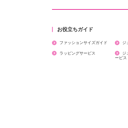
【詳細】
・裏地：なし
・裾スリット：約右５．５ｃｍ、左
お役立ちガイド
・ポケット：なし
ファッションサイズガイド
ジ
【素材】
・綿１００％
ラッピングサービス
ジ
ービス
【メンテナンス（絵表示ラベル）】
・手洗い：可
・漂白処理：塩素系・酸素系漂白不
・タンブル乾燥：不可
・自然乾燥：日陰の平干し
・アイロン仕上げ：可（低温）
・ドライクリーニング：石油系ドラ
・ウエットクリーニング：可
【メンテナンス（ケアラベル）】