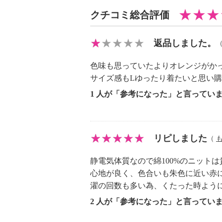
・長時間照射による変退色注意
クチコミ総合評価
・単品洗い
・水や汗などによる色落ち、色移り
・摩擦による色落ち、色移り注意
返品しました。
・素材の特性上、多少の縮みあり
色味も思っていたよりオレンジがか
・毛玉が生じるおそれあり
サイズ感もLゆったり着たいと思い
・過度な力をかけない
1 人が「参考になった」と言ってい
・無蛍光洗剤使用
【原産国（地）】
・バングラデシュ製
リピしました
（
静電気体質なので綿100%のニット
心地が良く、色合いも朱色に近い赤
濯の回数も多い為、くたった時よう
2 人が「参考になった」と言ってい