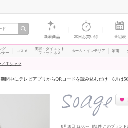
間を。通販・テレビショッピングのショップチャンネル
新着商品
本日お買い得
番組表
ッグ
美容・ダイエット
コスメ
ホーム・インテリア
家電
ンナー
フィットネス
ー／Ｔシャツ
期間中にテレビアプリからQRコードを読み込むだけ！8月は5
8月18日 12:00～ 他1件 このブラ