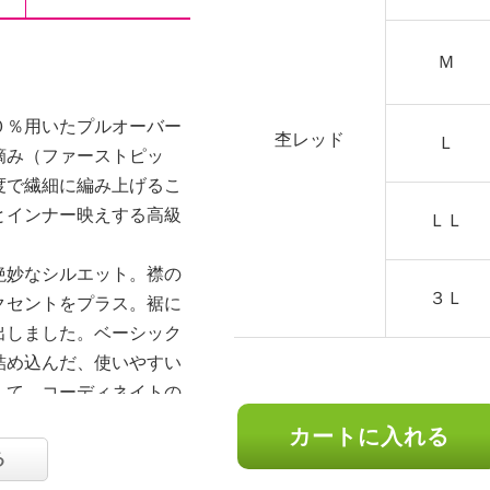
Ｍ
０％用いたプルオーバー
杢レッド
Ｌ
摘み（ファーストピッ
度で繊細に編み上げるこ
とインナー映えする高級
ＬＬ
絶妙なシルエット。襟の
３Ｌ
クセントをプラス。裾に
出しました。ベーシック
詰め込んだ、使いやすい
して、コーディネイトの
カートに入れる
る