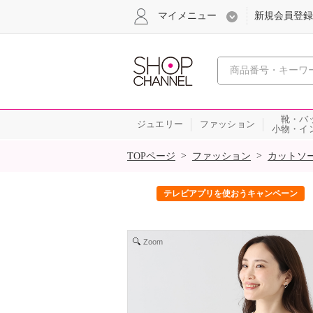
マイメニュー
新規会員登録
心おどる、瞬
靴・バ
ジュエリー
ファッション
小物・イ
SALE
>
>
TOPページ
ファッション
カットソ
ック！
テレビアプリを使おうキャンペーン
Zoom