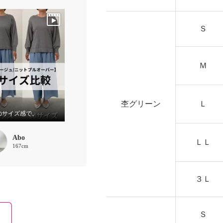
Ｓ
Ｍ
杢グリーン
Ｌ
のサイズ感で。
Abo
ＬＬ
167cm
３Ｌ
Ｓ