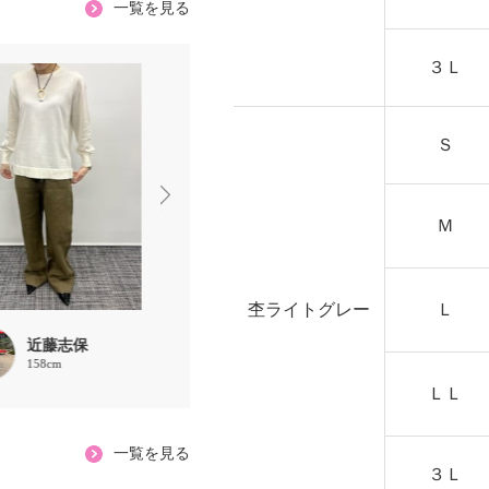
一覧を見る
３Ｌ
Ｓ
Ｍ
杢ライトグレー
Ｌ
近藤志保
ROMA
erica
158cm
167cm
157cm
ＬＬ
一覧を見る
３Ｌ