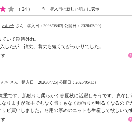
（
24
）
※「購入日の新しい順」に表示
注意
（
わい子
さん | 購入日：2026/05/03| 公開日：2026/05/20）
っていて期待外れ。
購入したが、袖丈、着丈も短くてがっかりでした。
ます
もんち
さん | 購入日：2026/04/25| 公開日：2026/05/13）
は貴重です。肌触りも柔らかく春夏秋に活躍しそうです。真冬
になりますが派手でもなく暗くもなく顔写りが明るくなるので
にリピ買いしました。冬用の厚めのニットも生産して欲しいで
ます