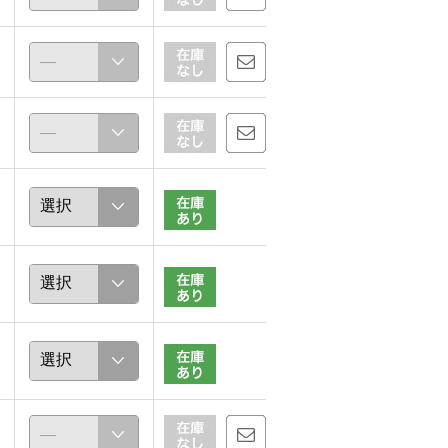
chamix
choco
152cm
160cm