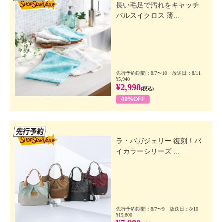
長い毛足で汚れをキャッチ
パルスイクロス 薄...
先行予約期間：8/7〜10 放送日：8/11
¥5,940
¥2,998
(税込)
49%OFF
先行SSV
ラ・バガジェリー 復刻！バ
イカラーシリーズ ...
先行予約期間：8/7〜9 放送日：8/10
¥15,800