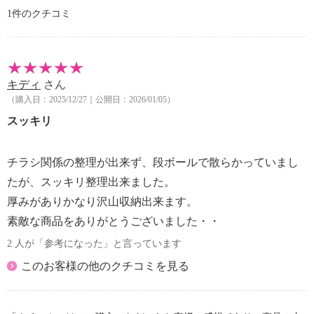
ット ＜フタ付タイプ＞]の商品説明
1件のクチコミ
「サクッと整理！ ドキュメントファイル 選べる２個
セット ＜フタ付タイプ＞」のご紹介です。
[サクッと整理！ ドキュメントファイル ＜フタ付タイ
キディ
さん
プ＞]の商品説明
（購入日：2025/12/27｜公開日：2026/01/05）
整理収納アドバイザー監修のドキュメントファイルで
す。
スッキリ
表紙・裏表紙に厚いＰＰ素材を使用しており、ガバッ
と広がって自立するので両手を使って書類を探せま
チラシ関係の整理が出来ず、段ボールで散らかっていまし
す。
たが、スッキリ整理出来ました。
仕切りは交互カラーになっているため、どこに入れる
厚みがありかなり沢山収納出来ます。
か迷わず、サクッと書類整理が可能です。
幅広インデックスを採用しているので見出しが探しや
素敵な商品をありがとうございました・・
すく、書類へのアクセス性も◎。
2 人が「参考になった」と言っています
フタは折り返して固定できるため、作業の邪魔になり
このお客様の他のクチコミを見る
ません。
収納量に合わせて背幅が３段階に調整できるので、大
容量でありながら省スペースを実現。