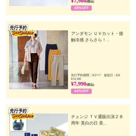
¥7,980
(税込)
49%OFF
先行SSV
アンダモン ＵＶカット・接
触冷感 さらさら！...
先行予約期間：8/2〜7 放送日：8/8
¥14,300
¥7,990
(税込)
44%OFF
先行SSV
チェンジ ＴＶ通販出演２８
周年 美白の日 美...