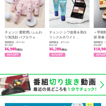
チェンジ 濃密潤いふんわ
チェンジ シワ改善＆美白
＜早期
り泡洗顔 バブルウォ...
リンクルホワイト ...
節 新春
期間限定：8/7〜13
期間限定：8/7〜13
期間限定：8
¥17,820
¥16,126
¥34,800
¥6,980
¥6,280
¥18,98
(税込)
(税込)
60%OFF
61%OFF
45%OF