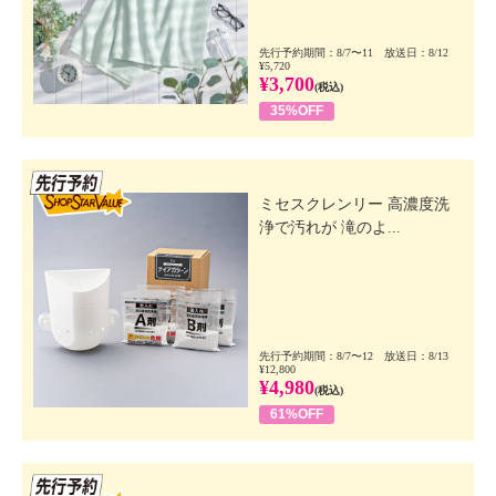
先行予約期間：8/7〜11 放送日：8/12
¥5,720
¥3,700
(税込)
35%OFF
先行SSV
ミセスクレンリー 高濃度洗
浄で汚れが 滝のよ...
先行予約期間：8/7〜12 放送日：8/13
¥12,800
¥4,980
(税込)
61%OFF
先行SSV