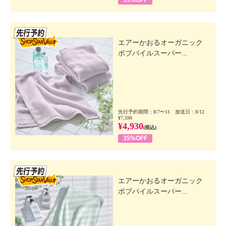
先行SSV
エアーかおるオーガニック
ボブパイルスーパー...
先行予約期間：8/7〜11 放送日：8/12
¥7,590
¥4,930
(税込)
35%OFF
先行SSV
エアーかおるオーガニック
ボブパイルスーパー...