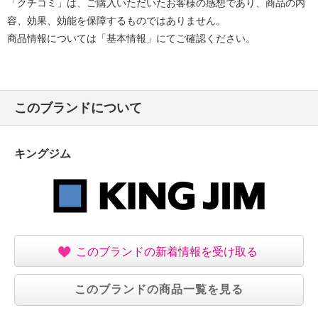
「クチコミ」は、ご購入いただいたお客様の感想であり、商品の内
フタつきなので書類の脱落や紛失を防ぎ、縦向き・横
容、効果、効能を保障するものではありません。
向き両方で収納できる実用性も備えています。
商品情報については「基本情報」にてご確認ください。
カラーはインテリアになじむようにこだわりました。
取扱説明書や学校のプリント、請求書など、さまざま
な書類をすっきり整理して、すぐに取り出せる快適な
暮らしをサポートします。
このブランドについて
【素材・材質・成分】
・本体：ＰＰ
キングジム
・インデックスラベル：合成紙
【サイズ】
・本体外寸（使用時最大）：約高さ２７×横３３×縦２
２．５ｃｍ
（閉じ）：約高さ２６×横３３×縦４ｃｍ
【重さ】
このブランドの新着情報を受け取る
・本体：約４３０ｇ
【商品仕様詳細】
このブランドの商品一覧を見る
・ポケット数：１２仕切り（１３ポケット）
・最大収納枚数：Ａ４コピー用紙約４５０枚