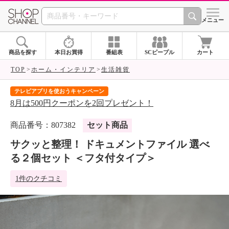
SHOP CHANNEL 
メニュー
商品を探す
本日お買得
番組表
SCピープル
カート
TOP
ホーム・インテリア
生活雑貨
テレビアプリを使おうキャンペーン
届
8月は500円クーポンを2回プレゼント！
ご
商品番号：807382
セット商品
サクッと整理！ ドキュメントファイル 選べ
る２個セット ＜フタ付タイプ＞
1件のクチコミ