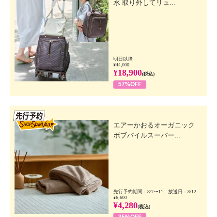
水 取り外してリュ...
明日以降
¥44,000
¥18,900
(税込)
57%OFF
先行SSV
エアーかおるオーガニック
ボブパイルスーパー...
先行予約期間：8/7〜11 放送日：8/12
¥6,600
¥4,280
(税込)
35%OFF