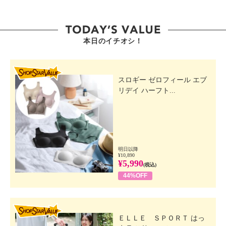
【使用上の注意】
・ポケットに紙以外のものは入れない。
【同梱書類】
本日のイチオシ！
・同梱書類なし
【保証（有無）、保証期間】
SHOP STAR VALUE
・なし
スロギー ゼロフィール エブ
【原産国（地）】
リデイ ハーフト...
・中国製
明日以降
¥10,890
¥5,990
(税込)
44%OFF
SHOP STAR VALUE
ＥＬＬＥ ＳＰＯＲＴ はっ