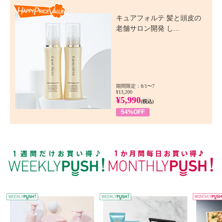
Happy Price Value
キュアフォルテ 髪と頭皮の
老舗サロン開発 し...
期間限定：8/1〜7
¥13,200
¥5,990
(税込)
54%OFF
WEEKLY PUSH
W