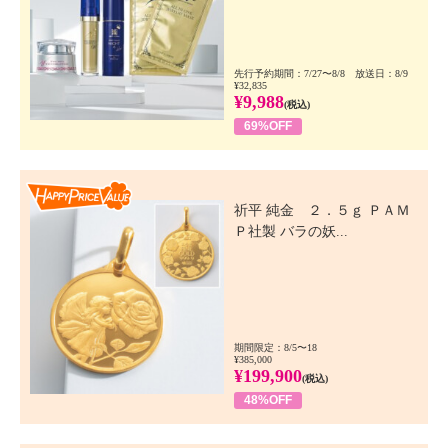
先行予約期間：7/27〜8/8 放送日：8/9
¥32,835
¥9,988
(税込)
69%OFF
Happy Price Value
祈平 純金 ２．５ｇ ＰＡＭ
Ｐ社製 バラの妖...
期間限定：8/5〜18
¥385,000
¥199,900
(税込)
48%OFF