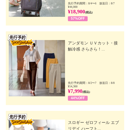
先行予約期間：8/4〜6 放送日：8/7
¥44,000
¥18,900
(税込)
57%OFF
先行SSV
アンダモン ＵＶカット・接
触冷感 さらさら！...
先行予約期間：8/2〜7 放送日：8/8
¥14,300
¥7,990
(税込)
44%OFF
先行SSV
スロギー ゼロフィール エブ
リデイ ハーフト...