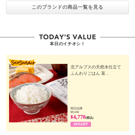
このブランドの商品一覧を見る
本日のイチオシ！
SHOP STAR VALUE
北アルプスの天然水仕立て
ふんわりごはん 富...
明日以降
¥8,640
¥4,770
(税込)
44%OFF