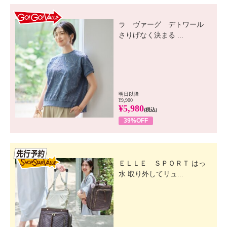
GO! GO! VALUE
ラ ヴァーグ デトワール
さりげなく決まる ...
明日以降
¥9,900
¥5,980
(税込)
39%OFF
先行SSV
ＥＬＬＥ ＳＰＯＲＴ はっ
水 取り外してリュ...