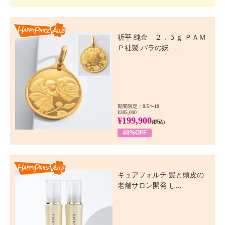
Happy Price Value
祈平 純金 ２．５ｇ ＰＡＭ
Ｐ社製 バラの妖...
期間限定：8/5〜18
¥385,000
¥199,900
(税込)
48%OFF
Happy Price Value
キュアフォルテ 髪と頭皮の
老舗サロン開発 し...