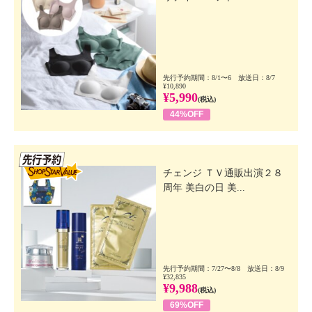
先行予約期間：8/1〜6 放送日：8/7
¥10,890
¥5,990
(税込)
44%OFF
先行SSV
チェンジ ＴＶ通販出演２８
周年 美白の日 美...
先行予約期間：7/27〜8/8 放送日：8/9
¥32,835
¥9,988
(税込)
69%OFF