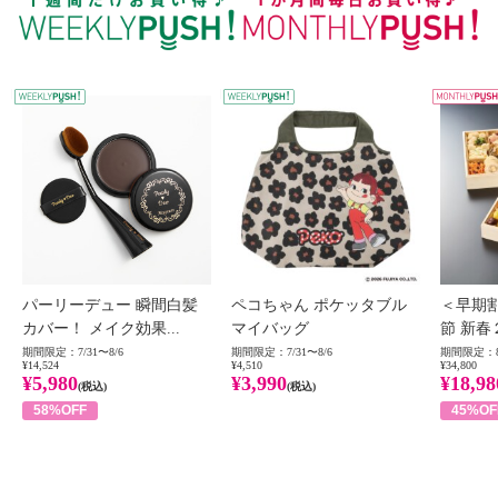
WEEKLY PUSH
W
パーリーデュー 瞬間白髪
ペコちゃん ポケッタブル
＜早期
カバー！ メイク効果...
マイバッグ
節 新春
期間限定：7/31〜8/6
期間限定：7/31〜8/6
期間限定：8
¥14,524
¥4,510
¥34,800
¥5,980
¥3,990
¥18,98
(税込)
(税込)
58%OFF
45%OF