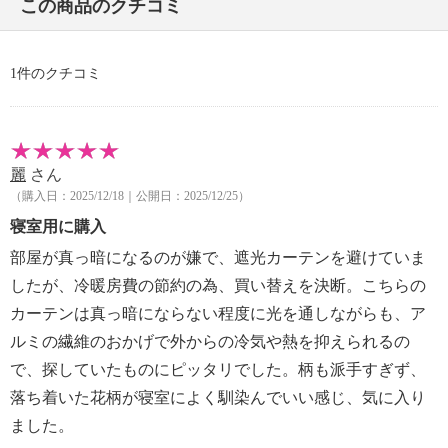
この商品のクチコミ
・漂白処理：塩素系・酸素系漂白不可
・タンブル乾燥：不可
・自然乾燥：日陰の吊り干し
1件のクチコミ
・アイロン仕上げ：可（低温）
・ドライクリーニング：石油系ドライクリーニング可
・ウエットクリーニング：可
【原産国（地）】
麗
さん
・中国製
（購入日：2025/12/18｜公開日：2025/12/25）
寝室用に購入
部屋が真っ暗になるのが嫌で、遮光カーテンを避けていま
したが、冷暖房費の節約の為、買い替えを決断。こちらの
カーテンは真っ暗にならない程度に光を通しながらも、ア
ルミの繊維のおかげで外からの冷気や熱を抑えられるの
で、探していたものにピッタリでした。柄も派手すぎず、
落ち着いた花柄が寝室によく馴染んでいい感じ、気に入り
ました。