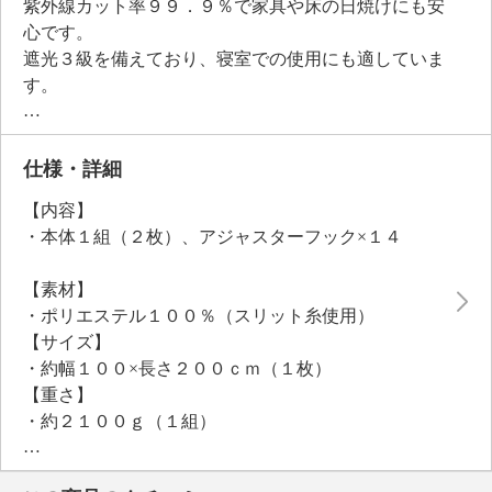
紫外線カット率９９．９％で家具や床の日焼けにも安
心です。
遮光３級を備えており、寝室での使用にも適していま
す。
濃淡のある横糸を使用したベース生地に同系色の花柄
を配置することで、奥行きのある表情を実現しまし
た。
仕様・詳細
どんなインテリアにも調和しやすく、お部屋をワンラ
【内容】
ンク上の空間へと演出します。
・本体１組（２枚）、アジャスターフック×１４
付属のアジャスターフックで丈の調整も可能です。
ご家庭での洗濯ができるため（ネット使用）、いつで
【素材】
も清潔にお使いいただけます。
・ポリエステル１００％（スリット糸使用）
省エネ効果も期待できる多機能カーテンで、快適な住
【サイズ】
環境づくりをお手伝いします。
・約幅１００×長さ２００ｃｍ（１枚）
【重さ】
・約２１００ｇ（１組）
【メンテナンス（絵表示ラベル）】
・洗濯機：可