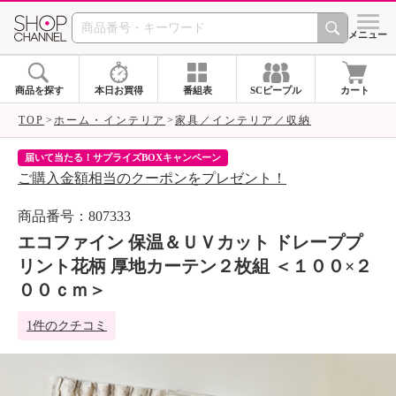
SHOP CHANNEL 
メニュー
商品を探す
本日お買得
番組表
SCピープル
カート
TOP
ホーム・インテリア
家具／インテリア／収納
届いて当たる！サプライズBOXキャンペーン
ク
ご購入金額相当のクーポンをプレゼント！
ク
商品番号：807333
エコファイン 保温＆ＵＶカット ドレーププ
リント花柄 厚地カーテン２枚組 ＜１００×２
００ｃｍ＞
1件のクチコミ