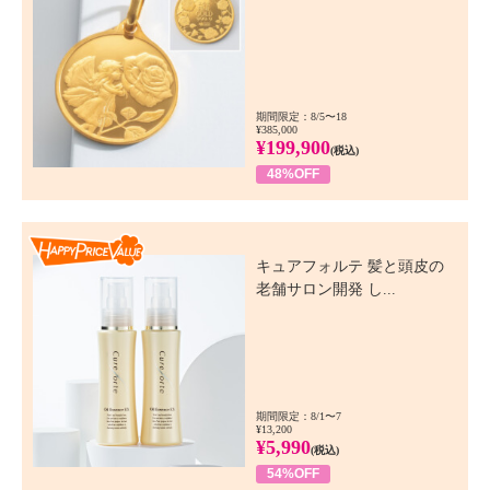
期間限定：8/5〜18
¥385,000
¥199,900
(税込)
48%OFF
Happy Price Value
キュアフォルテ 髪と頭皮の
老舗サロン開発 し...
期間限定：8/1〜7
¥13,200
¥5,990
(税込)
54%OFF