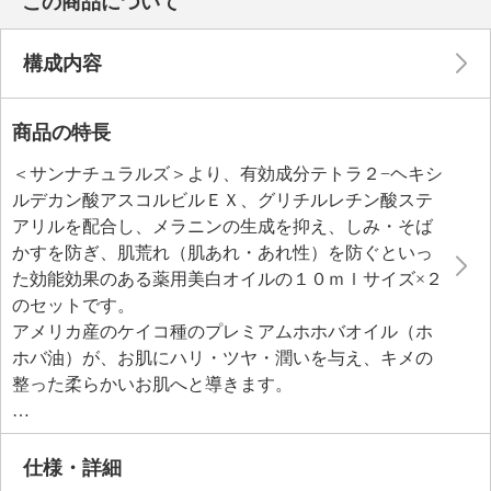
この商品について
構成内容
商品の特長
＜サンナチュラルズ＞より、有効成分テトラ２−ヘキシ
ルデカン酸アスコルビルＥＸ、グリチルレチン酸ステ
アリルを配合し、メラニンの生成を抑え、しみ・そば
かすを防ぎ、肌荒れ（肌あれ・あれ性）を防ぐといっ
た効能効果のある薬用美白オイルの１０ｍｌサイズ×２
のセットです。
アメリカ産のケイコ種のプレミアムホホバオイル（ホ
ホバ油）が、お肌にハリ・ツヤ・潤いを与え、キメの
整った柔らかいお肌へと導きます。
お肌にハリ、潤いを与える紅花由来のリノール酸誘導
体（リノール酸エチル）を配合。
天然ビタミンＥが、お肌のキメを整えます。
仕様・詳細
香りにもこだわり、香料としてベルガモット果実油、