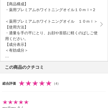
【商品構成】
ニオイデンジクアオイ油、イランイラン花油、マンダ
・薬用プレミアムホワイトニングオイル１０ｍｌ×２
リンオレンジ果皮油、レモングラス葉油、ラベンダー
油を配合しました。
＜薬用プレミアムホワイトニングオイル １０ｍｌ＞
＜配合／無配合表示＞
【使用方法】
合成香料不使用、ノンアルコール、防腐剤不使用、タ
・適量を手の平にとり、お顔や首筋に軽くのばしご使
ール系色素不使用
用ください。
【成分表示】
＜有効成分＞
・テトラ２−ヘキシルデカン酸アスコルビルＥＸ、グ
リチルレチン酸ステアリル
この商品のクチコミ
＜その他の成分＞
・ホホバ油、リノール酸エチル、天然ビタミンＥ、香
料
総合評価
（4）
【使用上の注意事項】
・傷、はれもの、湿疹等、異常のある部位にはご使用
にならないでください。
お肌に異常が生じていないかよく注意してご使用く
mo※mo
さん