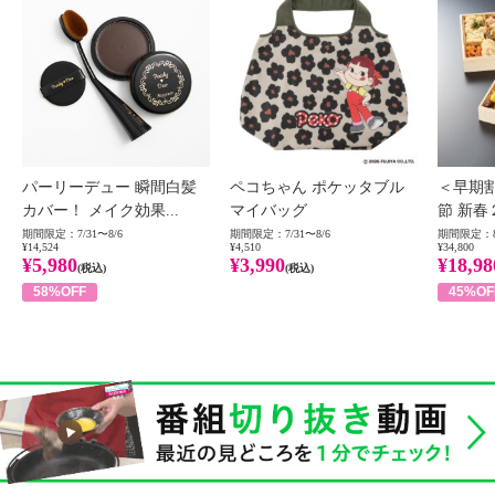
パーリーデュー 瞬間白髪
ペコちゃん ポケッタブル
＜早期
カバー！ メイク効果...
マイバッグ
節 新春
期間限定：7/31〜8/6
期間限定：7/31〜8/6
期間限定：8
¥14,524
¥4,510
¥34,800
¥5,980
¥3,990
¥18,98
(税込)
(税込)
58%OFF
45%OF