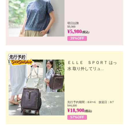
明日以降
¥9,900
¥5,980
(税込)
39%OFF
先行SSV
ＥＬＬＥ ＳＰＯＲＴ はっ
水 取り外してリュ...
先行予約期間：8/4〜6 放送日：8/7
¥44,000
¥18,900
(税込)
57%OFF