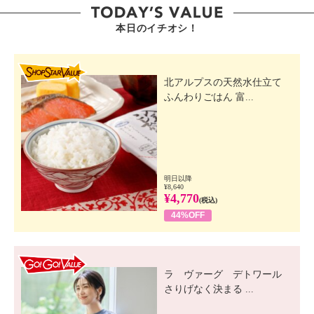
本日のイチオシ！
SHOP STAR VALUE
北アルプスの天然水仕立て
ふんわりごはん 富...
明日以降
¥8,640
¥4,770
(税込)
44%OFF
GO! GO! VALUE
ラ ヴァーグ デトワール
さりげなく決まる ...