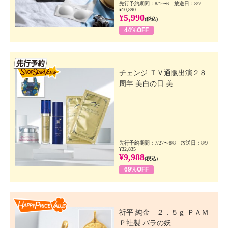
先行予約期間：8/1〜6 放送日：8/7
¥10,890
¥5,990
(税込)
44%OFF
先行SSV
チェンジ ＴＶ通販出演２８
周年 美白の日 美...
先行予約期間：7/27〜8/8 放送日：8/9
¥32,835
¥9,988
(税込)
69%OFF
Happy Price Value
祈平 純金 ２．５ｇ ＰＡＭ
Ｐ社製 バラの妖...