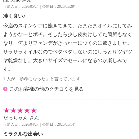
ださい。
（購入日：2026/05/24｜公開日：2026/05/29）
・化粧品がお肌に合わないときや次のような症状があ
らわれた場合には、ご使用をおやめください。
凄く良い♪
そのまま化粧品類のご使用を続けますと、症状を悪
今迄のスキンケアに飽きてきて、たまたまオイルにしてみ
化させることがありますので、
ようかなーとポチ。そしたら少し皮剥けしてた箇所もなく
皮膚科専門医等にご相談されることをおすすめしま
なり、何よりファンデがきっれーにつくのに驚きました。
す。
サラサラオイルなのでベタベタしないのにしっとりツヤツ
・ご使用中、赤味、はれ、かゆみ、刺激、色抜け
（白斑等）や黒ずみ等の異常があらわれた場合。
ヤ乾燥なし。大きいサイズのセールになるのが楽しみで
・ご使用後のお肌に、直射日光があたって上記のよ
す。
うな異常があらわれた場合。
1 人が「参考になった」と言っています
・ご使用後は必ずしっかりキャップをしめてくださ
このお客様の他のクチコミを見る
い。
・乳幼児の手の届かないところに保管してください。
・極端に高温又は低温の場所、直射日光のあたる場所
には保管しないでください。
だっちゃん
さん
・低温では固化する場合がありますが、常温でしばら
（購入日：2026/04/27｜公開日：2026/05/14）
くたつと元に戻ります。品質には問題ありません。
ミラクルな出会い