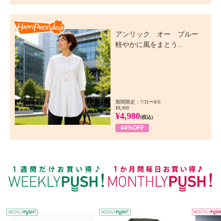
Happy Price Value
アンリック オー ブルー
軽やかに風をまとう...
期間限定：7/31〜8/6
¥8,900
¥4,980
(税込)
44%OFF
WEEKLY PUSH
W