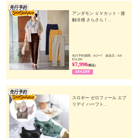
先行SSV
アンダモン ＵＶカット・接
触冷感 さらさら！...
先行予約期間：8/2〜7 放送日：8/8
¥14,300
¥7,990
(税込)
44%OFF
先行SSV
スロギー ゼロフィール エブ
リデイ ハーフト...