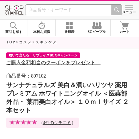
SHOP CHANNEL 
メニュー
商品を探す
本日お買得
番組表
SCピープル
カート
TOP
コスメ
スキンケア
届いて当たる！サプライズBOXキャンペーン
ク
ご購入金額相当のクーポンをプレゼント！
ク
商品番号：807102
サンナチュラルズ 美白＆潤いハリツヤ 薬用
プレミアム ホワイトニングオイル ＜医薬部
外品・ 薬用美白オイル＞ １０ｍｌサイズ ２
本セット
（
4件のクチコミ
）