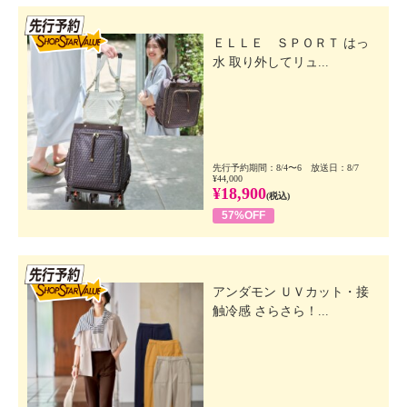
先行SSV
ＥＬＬＥ ＳＰＯＲＴ はっ
水 取り外してリュ...
先行予約期間：8/4〜6 放送日：8/7
¥44,000
¥18,900
(税込)
57%OFF
先行SSV
アンダモン ＵＶカット・接
触冷感 さらさら！...