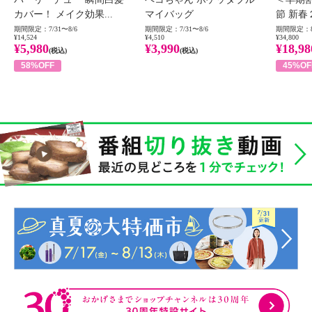
カバー！ メイク効果...
マイバッグ
節 新春
期間限定：7/31〜8/6
期間限定：7/31〜8/6
期間限定：8
¥14,524
¥4,510
¥34,800
¥5,980
¥3,990
¥18,98
(税込)
(税込)
58%OFF
45%OF