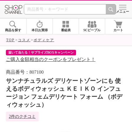
SHOP CHANNEL 
メニュー
商品を探す
本日お買得
番組表
SCピープル
カート
TOP
コスメ
ボディケア
届いて当たる！サプライズBOXキャンペーン
ク
ご購入金額相当のクーポンをプレゼント！
ク
商品番号：807100
サンナチュラルズ デリケートゾーンにも 使
えるボディウォッシュ ＫＥＩＫＯ インフュ
ージョン フェムデリケート フォーム （ボデ
ィウォッシュ）
2件のクチコミ