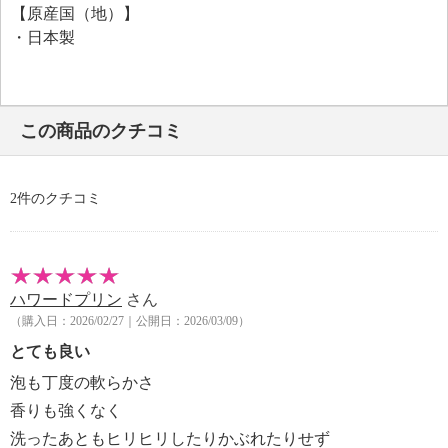
【原産国（地）】
り。
・日本製
＜配合／無配合表示＞
合成香料不使用、ノンアルコール、タール系色素不使
用
この商品のクチコミ
2件のクチコミ
ハワードプリン
さん
（購入日：2026/02/27｜公開日：2026/03/09）
とても良い
泡も丁度の軟らかさ
香りも強くなく
洗ったあともヒリヒリしたりかぶれたりせず