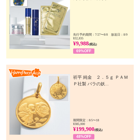
先行予約期間：7/27〜8/8 放送日：8/9
¥32,835
¥9,988
(税込)
69%OFF
Happy Price Value
祈平 純金 ２．５ｇ ＰＡＭ
Ｐ社製 バラの妖...
期間限定：8/5〜18
¥385,000
¥199,900
(税込)
48%OFF