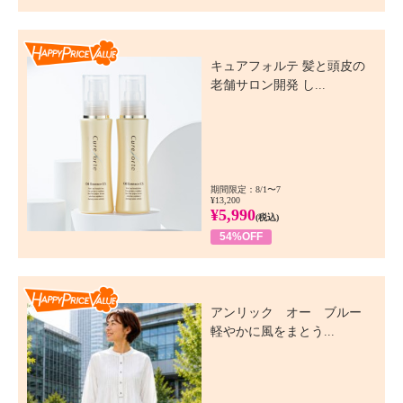
Happy Price Value
キュアフォルテ 髪と頭皮の
老舗サロン開発 し...
期間限定：8/1〜7
¥13,200
¥5,990
(税込)
54%OFF
Happy Price Value
アンリック オー ブルー
軽やかに風をまとう...