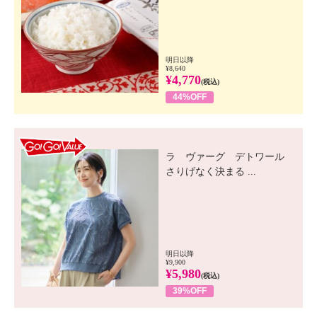
明日以降
¥8,640
¥4,770
(税込)
44%OFF
GO! GO! VALUE
ラ ヴァーグ デトワール
さりげなく決まる ...
明日以降
¥9,900
¥5,980
(税込)
39%OFF