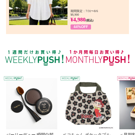
期間限定：7/31〜8/6
¥8,900
¥4,980
(税込)
44%OFF
WEEKLY PUSH
W
パーリーデュー 瞬間白髪
ペコちゃん ポケッタブル
＜早期