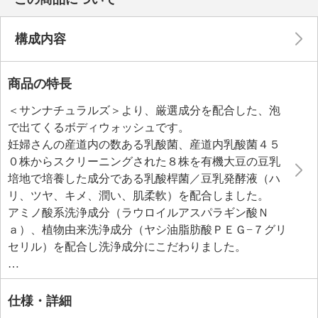
構成内容
商品の特長
＜サンナチュラルズ＞より、厳選成分を配合した、泡
で出てくるボディウォッシュです。
妊婦さんの産道内の数ある乳酸菌、産道内乳酸菌４５
０株からスクリーニングされた８株を有機大豆の豆乳
培地で培養した成分である乳酸桿菌／豆乳発酵液（ハ
リ、ツヤ、キメ、潤い、肌柔軟）を配合しました。
アミノ酸系洗浄成分（ラウロイルアスパラギン酸Ｎ
ａ）、植物由来洗浄成分（ヤシ油脂肪酸ＰＥＧ−７グリ
セリル）を配合し洗浄成分にこだわりました。
弱酸性。
グレープフルーツ果皮油、パルマローザ油、レモング
ラス油、ユーカリ葉油、ニオイテンジクアオイ油とい
仕様・詳細
ったエッセンシャルオイルブレンドのこだわりの香