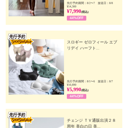
先行予約期間：8/2〜7 放送日：8/8
¥14,300
¥7,990
(税込)
44%OFF
先行SSV
スロギー ゼロフィール エブ
リデイ ハーフト...
先行予約期間：8/1〜6 放送日：8/7
¥10,890
¥5,990
(税込)
44%OFF
先行SSV
チェンジ ＴＶ通販出演２８
周年 美白の日 美...