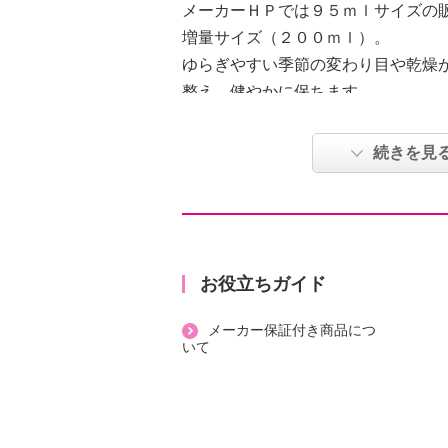
メーカーＨＰでは９５ｍｌサイズの
増量サイズ（２００ｍｌ）。
ゆらぎやすい季節の変わり目や乾燥
整え、健やかに保ちます。
トリガータイプで使いやすいミスト
ミストで肌あたりがやさしい。
続きを見
洗顔後最初に使う美容水として、ス
イクの上から、さらにボディにも、
ローズのほのかで優しい香りとみず
けでなく気持ちまでリフレッシュ。
毎日のケアが心地よい時間に。
お役立ちガイド
５種類のヒアルロン酸（ヒアルロン
メーカー保証付き商品につ
ロン酸、ヒアルロン酸ジメチルシラ
いて
ロン酸亜鉛、ヒアルロン酸クロスポリ
類のペプチド（酢酸Ｎ−プロリルパ
−５６、ヘキサカルボキシメチルジペ
イルテトラペプチド−３）を配合し