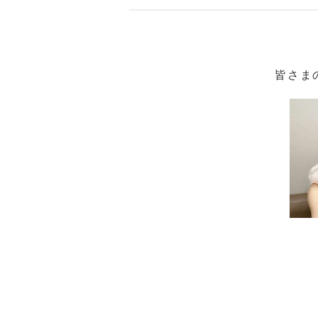
い素肌へと導きます。
＜リニューアル情報（２０２５年１
美容成分にこだわり、リニューアル
＜配合／無配合表示＞
皆さま
無香料※香りが無いということでは
素不使用
【原産国（地）】
・日本製