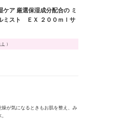
湿ケア 厳選保湿成分配合の ミ
ルミスト ＥＸ ２００ｍｌサ
コミ
）
乾燥が気になるときもお肌を整え、み
水。