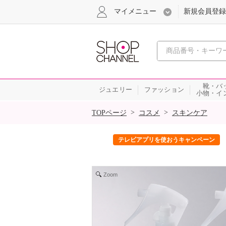
マイメニュー
新規会員登録
心おどる、瞬
靴・バ
ジュエリー
ファッション
小物・イ
SALE
>
>
TOPページ
コスメ
スキンケア
ック！
テレビアプリを使おうキャンペーン
Zoom