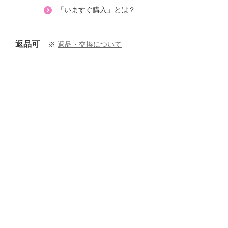
「いますぐ購入」とは？
返品可
※
返品・交換について