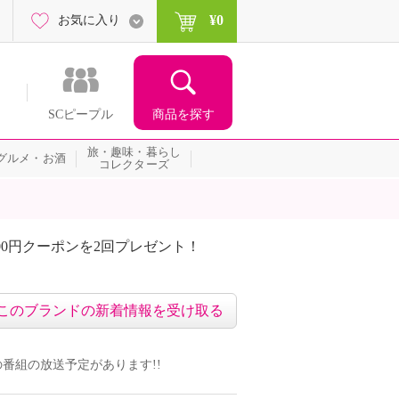
¥0
お気に入り
商品を探す
SCピープル
旅・趣味・暮らし
グルメ・お酒
コレクターズ
00円クーポンを2回プレゼント！
届いて当たる！サプライズ
このブランドの新着情報を受け取る
ンドの番組の放送予定があります!!