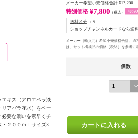
メーカー希望小売価格合計
¥13,200
¥7,800
特別価格
40%O
（税込）
送料区分
：S
ショップチャンネルカードなら送
メーカー（輸入元）希望小売価格合計、通
は、セット構成品の価格（税込）を参考に
個数
ラエキス（アロエベラ液
ォリアバラ花水）をベー
に必要な潤いを素早くチ
カートに入れる
水・２００ｍｌサイズ×