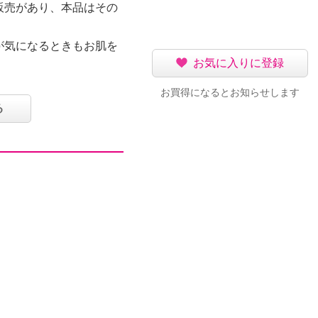
販売があり、本品はその
が気になるときもお肌を
お気に入りに登録
タイプ、細かいシルキー
お買得になるとお知らせします
る
キンケアの仕上げに、メ
マルチに使えます。
みずしいミストがお肌だ
酸Ｎａ、加水分解ヒアル
ノール、加水分解ヒアル
マー−２−Ｎａ）、３種
ルミトイルトリペプチド
プチド−１２、カプロオ
キメの整ったみずみずし