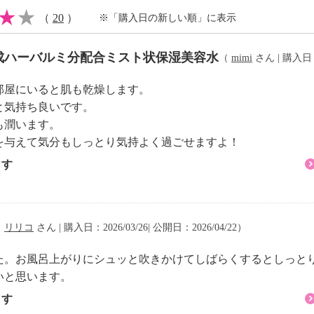
（
20
）
※「購入日の新しい順」に表示
成ハーバルミ分配合ミスト状保湿美容水
（
mimi
さん | 購入日：2
部屋にいると肌も乾燥します。
と気持ち良いです。
も潤います。
を与えて気分もしっとり気持よく過ごせますよ！
ます
（
リリコ
さん | 購入日：2026/03/26| 公開日：2026/04/22）
た。お風呂上がりにシュッと吹きかけてしばらくするとしっと
いと思います。
ます