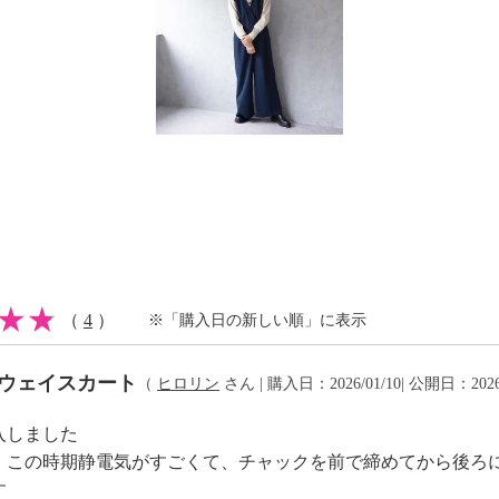
注意
（
4
）
※「購入日の新しい順」に表示
2ウェイスカート
（
ヒロリン
さん | 購入日：2026/01/10| 公開日：2026
入しました
、この時期静電気がすごくて、チャックを前で締めてから後ろ
す