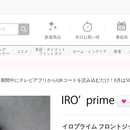
間を。通販・テレビショッピングのショップチャンネル
新着商品
本日お買い得
番組表
ッグ
美容・ダイエット
コスメ
ホーム・インテリア
家電
ンナー
フィットネス
期間中にテレビアプリからQRコードを読み込むだけ！8月は5
イロプライム フロントジ