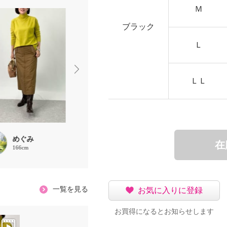
Ｍ
ブラック
Ｌ
ＬＬ
めぐみ
chaki
ささまま
在
166cm
157cm
156cm
一覧を見る
お気に入りに登録
お買得になるとお知らせします