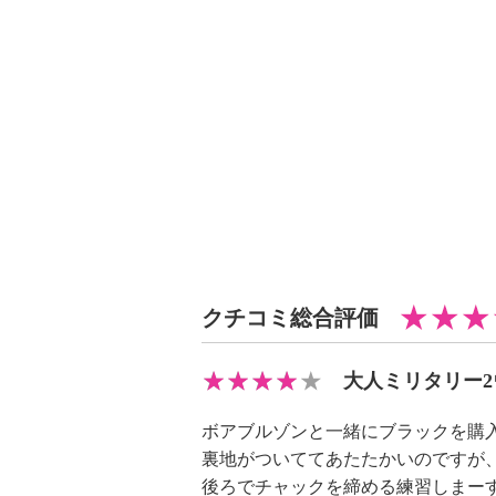
・単品洗い
・水や汗などによる色落ち、色移り
・摩擦による色落ち、色移り注意
・ネット使用
【原産国（地）】
・中国製
クチコミ総合評価
大人ミリタリー
ボアブルゾンと一緒にブラックを購
裏地がついててあたたかいのですが
後ろでチャックを締める練習しまー