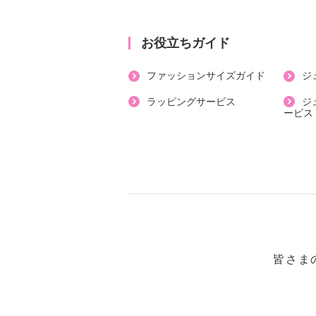
・裏地：あり
・スリット：約後２４ｃｍ
・ポケット：外側（前）２個
お役立ちガイド
・ボトムウエスト：後ろのみゴム
ファッションサイズガイド
ジ
【素材】
・表地：ポリエステル１００％
ラッピングサービス
ジ
ービス
・裏地：ポリエステル１００％
【メンテナンス（絵表示ラベル）】
・洗濯機：可
・漂白処理：塩素系・酸素系漂白不
・タンブル乾燥：不可
・自然乾燥：日陰の吊り干し
・アイロン仕上げ：可（低温）
・ドライクリーニング：石油系ドラ
皆さま
・ウエットクリーニング：可
【メンテナンス（ケアラベル）】
・長時間照射による変退色注意