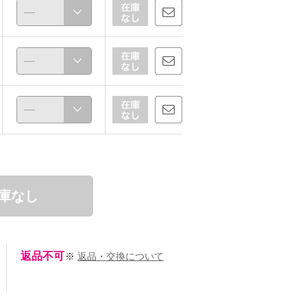
ビア
chaki
庫なし
159cm
157cm
返品不可
※
返品・交換について