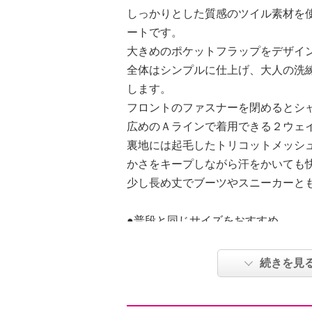
しっかりとした質感のツイル素材を
ートです。
大きめのポケットフラップをデザイ
全体はシンプルに仕上げ、大人の洗
します。
フロントのファスナーを閉めるとシ
広めのＡラインで着用できる２ウェ
裏地には起毛したトリコットメッシ
かさをキープしながら汗をかいても
少し長め丈でブーツやスニーカーと
●普段と同じサイズをおすすめ
【詳細】
続きを見
・開きの場所：後中心
・開きの仕様：ファスナー