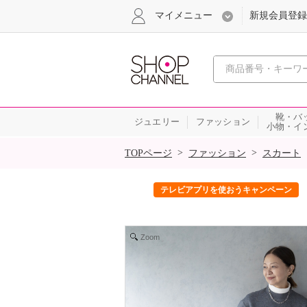
マイメニュー
新規会員登録
心おどる、瞬
靴・バ
ジュエリー
ファッション
小物・イ
SALE
>
>
TOPページ
ファッション
スカート
ック！
テレビアプリを使おうキャンペーン
Zoom