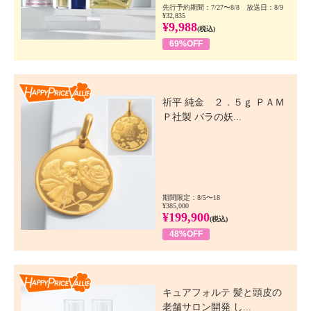
先行予約期間：7/27〜8/8 放送日：8/9
¥32,835
¥9,988
(税込)
69%OFF
Happy Price Value
祈平 純金 ２．５ｇ ＰＡＭ
Ｐ社製 バラの妖...
期間限定：8/5〜18
¥385,000
¥199,900
(税込)
48%OFF
Happy Price Value
キュアフォルテ 髪と頭皮の
老舗サロン開発 し...