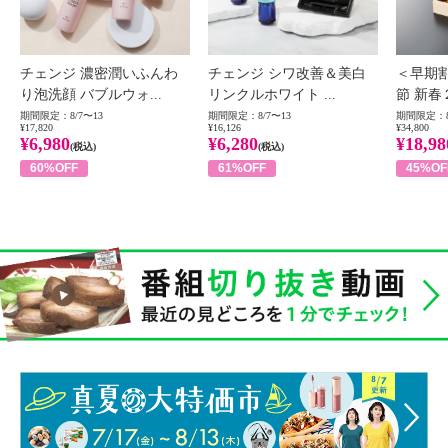
チェンジ 濃密潤いふんわ
チェンジ シワ改善＆美白
＜早期
り泡洗顔 バブルウォ...
リンクルホワイト ...
節 新春
期間限定：8/7〜13
期間限定：8/7〜13
期間限定：8
¥17,820
¥16,126
¥34,800
¥6,980
¥6,280
¥18,98
(税込)
(税込)
60%OFF
61%OFF
45%OF