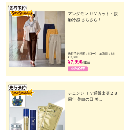
先行SSV
アンダモン ＵＶカット・接
触冷感 さらさら！...
先行予約期間：8/2〜7 放送日：8/8
¥14,300
¥7,990
(税込)
44%OFF
先行SSV
チェンジ ＴＶ通販出演２８
周年 美白の日 美...