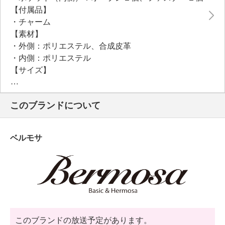
【付属品】
・チャーム
【素材】
・外側：ポリエステル、合成皮革
・内側：ポリエステル
【サイズ】
・約縦２１ｃｍ×最大横２６ｃｍ×マチ１２．５ｃｍ
・Ａ４サイズ：不可
このブランドについて
【重さ】
・約５７０ｇ
【個体差あり】
ベルモサ
・個体差あり
【原産国（地）】
・中国製
このブランドの放送予定があります。