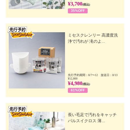
¥3,700
(税込)
35%OFF
先行SSV
ミセスクレンリー 高濃度洗
浄で汚れが 滝のよ...
先行予約期間：8/7〜12 放送日：8/13
¥12,800
¥4,980
(税込)
61%OFF
先行SSV
長い毛足で汚れをキャッチ
パルスイクロス 薄...