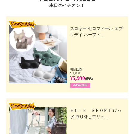
本日のイチオシ！
SHOP STAR VALUE
スロギー ゼロフィール エブ
リデイ ハーフト...
明日以降
¥10,890
¥5,990
(税込)
44%OFF
SHOP STAR VALUE
ＥＬＬＥ ＳＰＯＲＴ はっ
水 取り外してリュ...