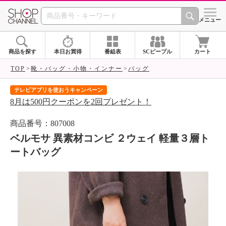
SHOP CHANNEL 
メニュー
商品を探す
本日お買得
番組表
SCピープル
カート
TOP
靴・バッグ・小物・インナー
バッグ
テレビアプリを使おうキャンペーン
届
8月は500円クーポンを2回プレゼント！
ご
商品番号：807008
ベルモサ 異素材コンビ ２ウェイ 軽量３層ト
ートバッグ