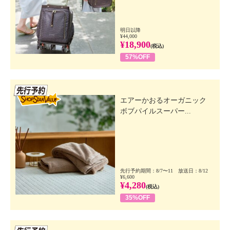
明日以降
¥44,000
¥18,900
(税込)
57%OFF
先行SSV
エアーかおるオーガニック
ボブパイルスーパー...
先行予約期間：8/7〜11 放送日：8/12
¥6,600
¥4,280
(税込)
35%OFF
先行SSV