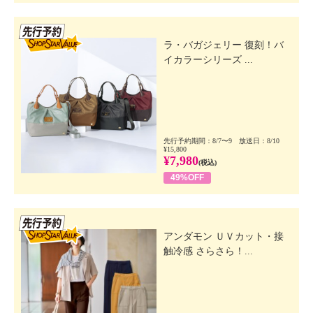
先行SSV
ラ・バガジェリー 復刻！バ
イカラーシリーズ ...
先行予約期間：8/7〜9 放送日：8/10
¥15,800
¥7,980
(税込)
49%OFF
先行SSV
アンダモン ＵＶカット・接
触冷感 さらさら！...