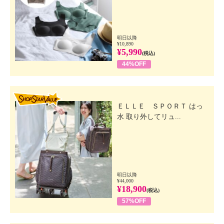
明日以降
¥10,890
¥5,990
(税込)
44%OFF
SHOP STAR VALUE
ＥＬＬＥ ＳＰＯＲＴ はっ
水 取り外してリュ...
明日以降
¥44,000
¥18,900
(税込)
57%OFF