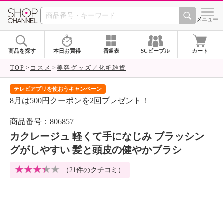
SHOP CHANNEL 
メニュー
商品を探す
本日お買得
番組表
SCピープル
カート
TOP
コスメ
美容グッズ／化粧雑貨
テレビアプリを使おうキャンペーン
届
8月は500円クーポンを2回プレゼント！
ご
商品番号：806857
カクレージュ 軽くて手になじみ ブラッシン
グがしやすい 髪と頭皮の健やかブラシ
（
21件のクチコミ
）