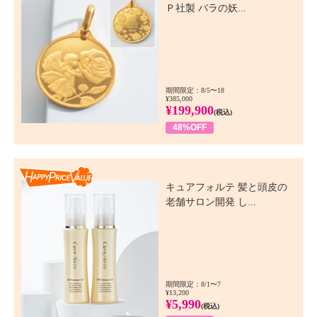
Ｐ社製 バラの妖...
期間限定：8/5〜18
¥385,000
¥199,900
(税込)
48%OFF
Happy Price Value
キュアフォルテ 髪と頭皮の
老舗サロン開発 し...
期間限定：8/1〜7
¥13,200
¥5,990
(税込)