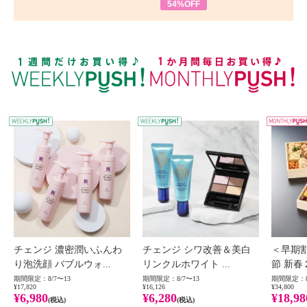
54%OFF
WEEKLY PUSH
W
チェンジ 濃密潤いふんわ
チェンジ シワ改善＆美白
＜早期
り泡洗顔 バブルウォ...
リンクルホワイト ...
節 新春
期間限定：8/7〜13
期間限定：8/7〜13
期間限定：8
¥17,820
¥16,126
¥34,800
¥6,980
¥6,280
¥18,98
(税込)
(税込)