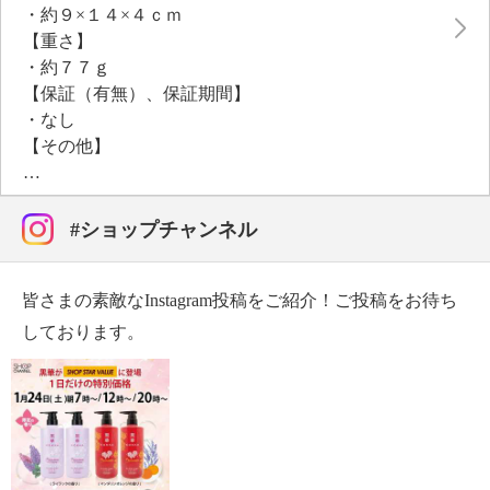
・約９×１４×４ｃｍ
【重さ】
・約７７ｇ
【保証（有無）、保証期間】
・なし
【その他】
【使用上の注意】
※詳細はパッケージ参照
・湿疹、腫れ物、傷など異常がある場合は使用しない
#ショップチャンネル
・皮膚に異常が見られた場合は直ちに使用を中止し、
皮膚科に相談する
皆さまの素敵なInstagram投稿をご紹介！ご投稿をお待ち
＜ヘアブラシについて＞
・ドライヤーを使用の際は、１５ｃｍ以上はなす
しております。
・紙や頭皮に負担のかからないように、適度な力でブ
ラッシングする
・顔などへの仕様はやめる
＜カッサについて＞
・同じ場所を集中してケアしすぎないように注意する
・以下に該当される方は使用を避ける