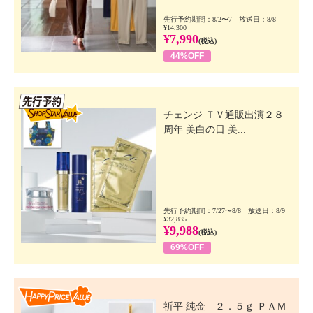
先行予約期間：8/2〜7 放送日：8/8
¥14,300
¥7,990
(税込)
44%OFF
先行SSV
チェンジ ＴＶ通販出演２８
周年 美白の日 美...
先行予約期間：7/27〜8/8 放送日：8/9
¥32,835
¥9,988
(税込)
69%OFF
Happy Price Value
祈平 純金 ２．５ｇ ＰＡＭ