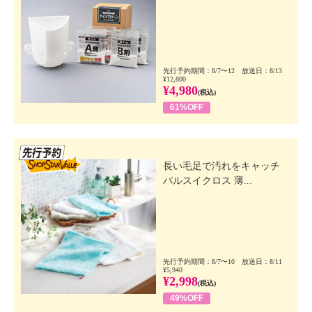
先行予約期間：8/7〜12 放送日：8/13
¥12,800
¥4,980
(税込)
61%OFF
先行SSV
長い毛足で汚れをキャッチ
パルスイクロス 薄...
先行予約期間：8/7〜10 放送日：8/11
¥5,940
¥2,998
(税込)
49%OFF