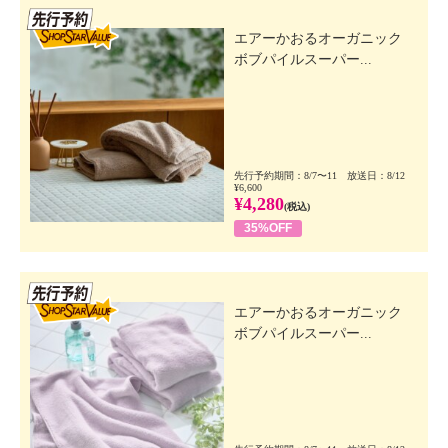
先行SSV
エアーかおるオーガニック
ボブパイルスーパー...
先行予約期間：8/7〜11 放送日：8/12
¥6,600
¥4,280
(税込)
35%OFF
先行SSV
エアーかおるオーガニック
ボブパイルスーパー...