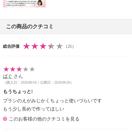
・赤ら顔または皮膚が薄い方、皮膚に炎症を起こし
ている方、ニキビ肌の方、出血傾向のある方、 骨折
されている方、手術後３か月以内の方、けがをされて
この商品のクチコミ
いる方、生理中の方
・以下に該当される方は使用前に専門医に相談する
・内臓疾患の薬を服用の方、ホルモン剤などをご使
総合評価
（21）
用の方
【原産国（地）】
・中国製
ぱぐ
さん
（購入日：2026/06/18｜公開日：2026/06/26）
もうちょっと!
ブラシのえがみじかくちょっと使いづらいです
もう少し長めで作ってほしい
このお客様の他のクチコミを見る