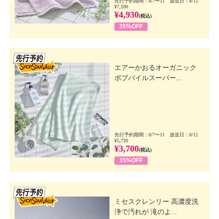
先行予約期間：8/7〜11 放送日：8/12
¥7,590
¥4,930
(税込)
35%OFF
先行SSV
エアーかおるオーガニック
ボブパイルスーパー...
先行予約期間：8/7〜11 放送日：8/12
¥5,720
¥3,700
(税込)
35%OFF
先行SSV
ミセスクレンリー 高濃度洗
浄で汚れが 滝のよ...