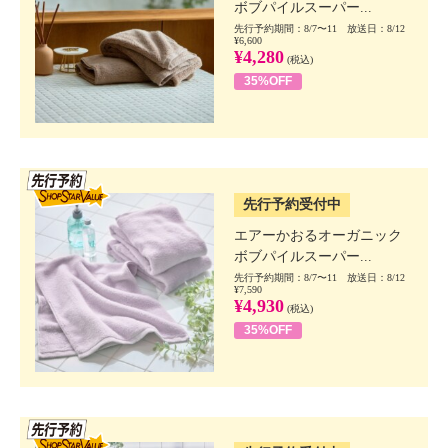
ボブパイルスーパー...
先行予約期間：8/7〜11 放送日：8/12
¥6,600
¥4,280
(税込)
35%OFF
SSV先行
先行予約受付中
エアーかおるオーガニック
ボブパイルスーパー...
先行予約期間：8/7〜11 放送日：8/12
¥7,590
¥4,930
(税込)
35%OFF
SSV先行