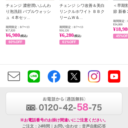
チェンジ 濃密潤いふんわ
チェンジ シワ改善＆美白
＜早期
り泡洗顔 バブルウォッシ
リンクルホワイト ＢＢク
節 新
ュ ４本セッ...
リームＷ＆...
期間限定：8
¥34,800
期間限定：8/7〜13
期間限定：8/7〜13
¥18,98
¥17,820
¥16,126
¥6,980
¥6,280
45%OF
(税込)
(税込)
60%OFF
61%OFF
※お電話番号のお掛け間違いにご注意ください。
ご注文：24時間｜お問い合わせ：音声自動応答