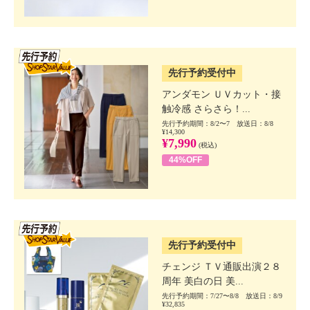
SSV先行
先行予約受付中
アンダモン ＵＶカット・接
触冷感 さらさら！...
先行予約期間：8/2〜7 放送日：8/8
¥14,300
¥7,990
(税込)
44%OFF
SSV先行
先行予約受付中
チェンジ ＴＶ通販出演２８
周年 美白の日 美...
先行予約期間：7/27〜8/8 放送日：8/9
¥32,835