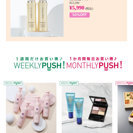
¥13,200
¥5,990
(税込)
54%OFF
WEEKLY PUSH
W