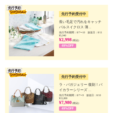
SSV先行
先行予約受付中
長い毛足で汚れをキャッチ
パルスイクロス 薄...
先行予約期間：8/7〜10 放送日：8/11
¥5,940
¥2,998
(税込)
49%OFF
SSV先行
先行予約受付中
ラ・バガジェリー 復刻！バ
イカラーシリーズ ...
先行予約期間：8/7〜9 放送日：8/10
¥15,800
¥7,980
(税込)
49%OFF