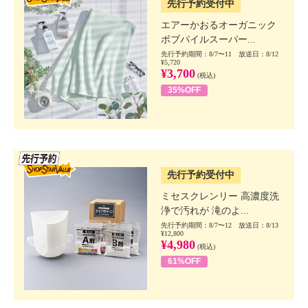
先行予約受付中
エアーかおるオーガニック
ボブパイルスーパー...
先行予約期間：8/7〜11 放送日：8/12
¥5,720
¥3,700
(税込)
35%OFF
SSV先行
先行予約受付中
ミセスクレンリー 高濃度洗
浄で汚れが 滝のよ...
先行予約期間：8/7〜12 放送日：8/13
¥12,800
¥4,980
(税込)
61%OFF