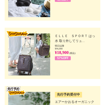
SHOP STAR VALUE
ＥＬＬＥ ＳＰＯＲＴ はっ
水 取り外してリュ...
明日以降
¥44,000
¥18,900
(税込)
57%OFF
SSV先行
先行予約受付中
エアーかおるオーガニック