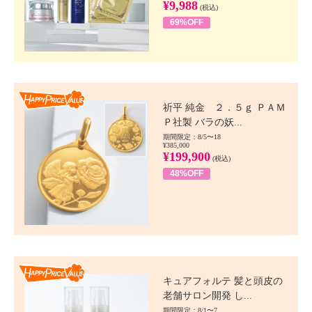
¥9,988
(税込)
69%OFF
Happy Price value
祈平 純金 ２．５ｇ ＰＡＭ
Ｐ社製 バラの妖...
期間限定：8/5〜18
¥385,000
¥199,900
(税込)
48%OFF
Happy Price value
キュアフォルテ 髪と頭皮の
老舗サロン開発 し...
期間限定：8/1〜7