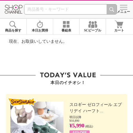
SHOP CHANNEL ショ
メニュー
商品を探す
本日お買得
番組表
SCピープル
カート
現在、お取扱いしていません。
本日のイチオシ！
SHOP STAR VALUE
スロギー ゼロフィール エブ
リデイ ハーフト...
明日以降
¥10,890
¥5,990
(税込)
44%OFF