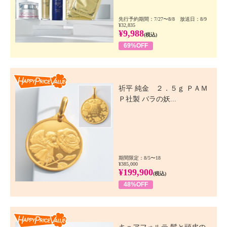
先行予約期間：7/27〜8/8 放送日：8/9
¥32,835
¥9,988
(税込)
69%OFF
Happy Price Value
祈平 純金 ２．５ｇ ＰＡＭ
Ｐ社製 バラの妖...
期間限定：8/5〜18
¥385,000
¥199,900
(税込)
48%OFF
Happy Price Value