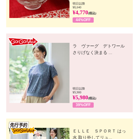
明日以降
¥8,640
¥4,770
(税込)
44%OFF
GO! GO! VALUE
ラ ヴァーグ デトワール
さりげなく決まる ...
明日以降
¥9,900
¥5,980
(税込)
39%OFF
先行SSV
ＥＬＬＥ ＳＰＯＲＴ はっ
水 取り外してリュ...