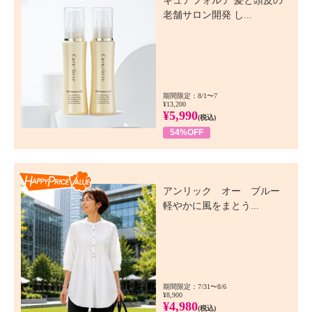
キュアフォルテ 髪と頭皮の
老舗サロン開発 し...
期間限定：8/1〜7
¥13,200
¥5,990
(税込)
54%OFF
Happy Price Value
アンリック オー ブルー
軽やかに風をまとう...
期間限定：7/31〜8/6
¥8,900
¥4,980
(税込)