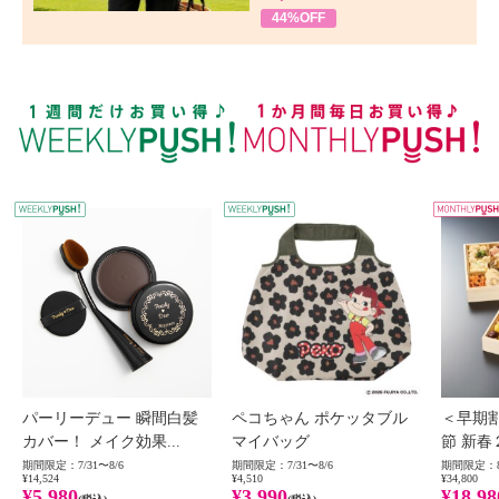
44%OFF
WEEKLY PUSH
W
パーリーデュー 瞬間白髪
ペコちゃん ポケッタブル
＜早期
カバー！ メイク効果...
マイバッグ
節 新春
期間限定：7/31〜8/6
期間限定：7/31〜8/6
期間限定：8
¥14,524
¥4,510
¥34,800
¥5,980
¥3,990
¥18,98