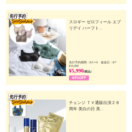
先行SSV
スロギー ゼロフィール エブ
リデイ ハーフト...
先行予約期間：8/1〜6 放送日：8/7
¥10,890
¥5,990
(税込)
44%OFF
先行SSV
チェンジ ＴＶ通販出演２８
周年 美白の日 美...