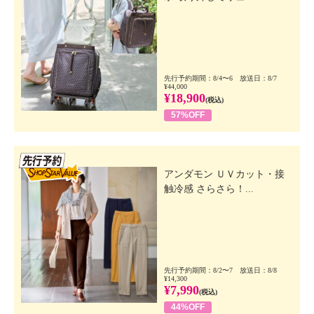
先行予約期間：8/4〜6 放送日：8/7
¥44,000
¥18,900
(税込)
57%OFF
先行SSV
アンダモン ＵＶカット・接
触冷感 さらさら！...
先行予約期間：8/2〜7 放送日：8/8
¥14,300
¥7,990
(税込)
44%OFF