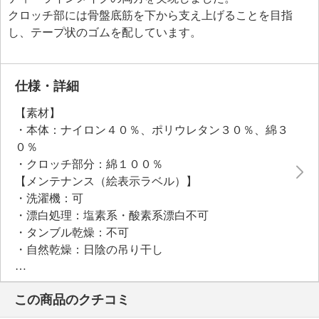
クロッチ部には骨盤底筋を下から支え上げることを目指
し、テープ状のゴムを配しています。
仕様・詳細
【素材】
・本体：ナイロン４０％、ポリウレタン３０％、綿３
０％
・クロッチ部分：綿１００％
【メンテナンス（絵表示ラベル）】
・洗濯機：可
・漂白処理：塩素系・酸素系漂白不可
・タンブル乾燥：不可
・自然乾燥：日陰の吊り干し
・アイロン仕上げ：不可
【その他】
この商品のクチコミ
【個体差】
・個体差あり