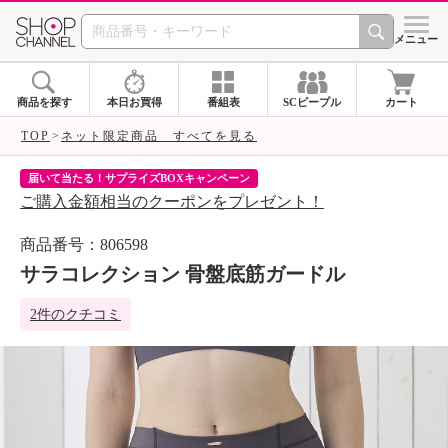
SHOP CHANNEL 
メニュー
商品を探す
本日お買得
番組表
SCピープル
カート
TOP
ネット限定商品 すべてを見る
届いて当たる！サプライズBOXキャンペーン
ク
ご購入金額相当のクーポンをプレゼント！
ク
商品番号：806598
サラコレクション 骨盤底筋ガードル
2件のクチコミ