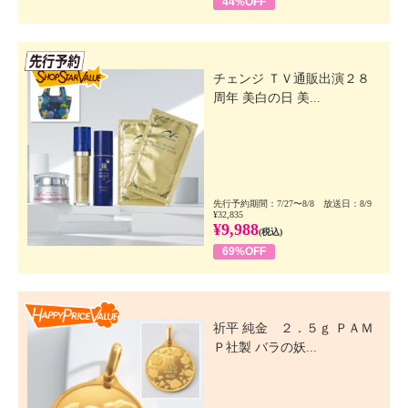
44%OFF
先行SSV
チェンジ ＴＶ通販出演２８
周年 美白の日 美...
先行予約期間：7/27〜8/8 放送日：8/9
¥32,835
¥9,988
(税込)
69%OFF
Happy Price Value
祈平 純金 ２．５ｇ ＰＡＭ
Ｐ社製 バラの妖...