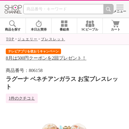
SHOP CHANNEL 
メニュー
商品を探す
本日お買得
番組表
SCピープル
カート
TOP
ジュエリー
ブレスレット
テレビアプリを使おうキャンペーン
届
8月は500円クーポンを2回プレゼント！
ご
商品番号：806158
ラグーナ ベネチアンガラス お宝ブレスレッ
ト
1件のクチコミ