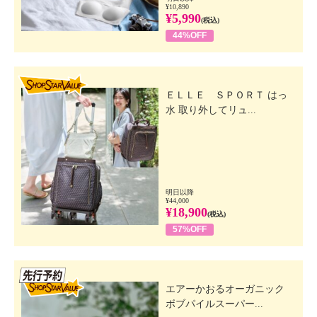
¥10,890
¥5,990
(税込)
44%OFF
SHOP STAR VALUE
ＥＬＬＥ ＳＰＯＲＴ はっ
水 取り外してリュ...
明日以降
¥44,000
¥18,900
(税込)
57%OFF
先行SSV
エアーかおるオーガニック
ボブパイルスーパー...