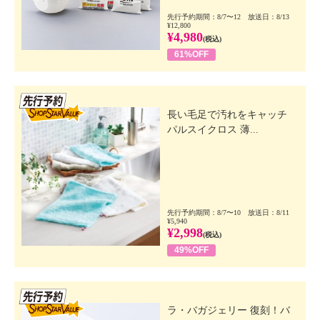
先行予約期間：8/7〜12 放送日：8/13
¥12,800
¥4,980
(税込)
61%OFF
先行SSV
長い毛足で汚れをキャッチ
パルスイクロス 薄...
先行予約期間：8/7〜10 放送日：8/11
¥5,940
¥2,998
(税込)
49%OFF
先行SSV
ラ・バガジェリー 復刻！バ