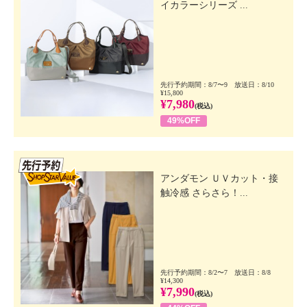
イカラーシリーズ ...
先行予約期間：8/7〜9 放送日：8/10
¥15,800
¥7,980
(税込)
49%OFF
先行SSV
アンダモン ＵＶカット・接
触冷感 さらさら！...
先行予約期間：8/2〜7 放送日：8/8
¥14,300
¥7,990
(税込)