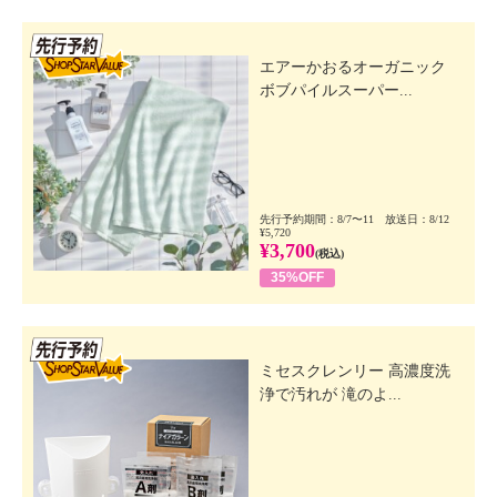
先行SSV
エアーかおるオーガニック
ボブパイルスーパー...
先行予約期間：8/7〜11 放送日：8/12
¥5,720
¥3,700
(税込)
35%OFF
先行SSV
ミセスクレンリー 高濃度洗
浄で汚れが 滝のよ...