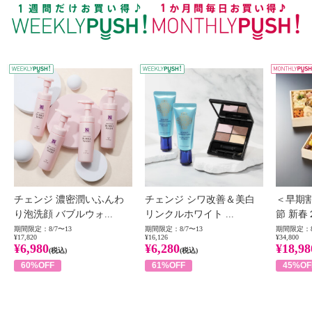
WEEKLY PUSH
W
チェンジ 濃密潤いふんわ
チェンジ シワ改善＆美白
＜早期
り泡洗顔 バブルウォ...
リンクルホワイト ...
節 新春
期間限定：8/7〜13
期間限定：8/7〜13
期間限定：8
¥17,820
¥16,126
¥34,800
¥6,980
¥6,280
¥18,98
(税込)
(税込)
60%OFF
61%OFF
45%OF