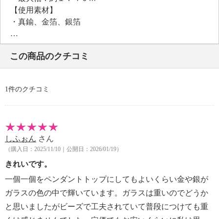
【使用素材】
・真鍮、金箔、銀箔
【メッキ素材】
・材質：ゴールドトーンコート
この商品のクチコミ
【その他】
・個体差あり
【原産国（地）】
1件のクチコミ
・日本製
しふぉん
さん
（購入日：2025/11/10｜公開日：2026/01/19）
きれいです。
一個一個をペンダントトップにしてもよいくらい金や銀が
ガラスの色の中で輝いています。ガラスは重いのでどうか
と思いましたがビーズで工夫されていて普段につけても重