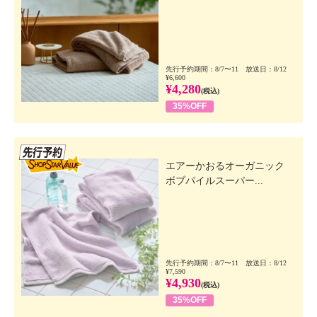
先行予約期間：8/7〜11 放送日：8/12
¥6,600
¥4,280
(税込)
35%OFF
先行SSV
エアーかおるオーガニック
ボブパイルスーパー...
先行予約期間：8/7〜11 放送日：8/12
¥7,590
¥4,930
(税込)
35%OFF