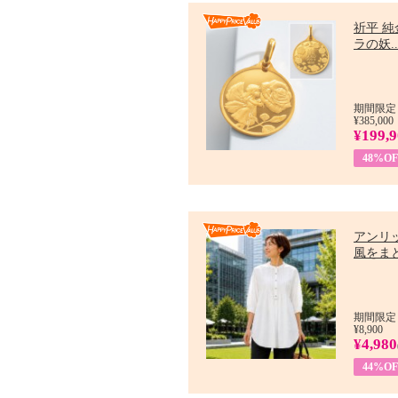
祈平 純
ラの妖..
期間限定：
¥385,000
¥199,
48%OF
アンリ
風をまと
期間限定：7
¥8,900
¥4,980
44%OF