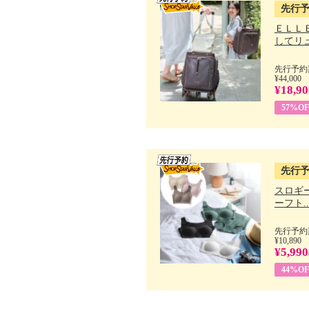
先行
ＥＬＬ
してリュ.
先行予約期
¥44,000
¥18,90
57%OF
先行
スロギー
ーフト..
先行予約期
¥10,890
¥5,990
44%OF