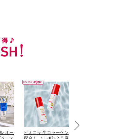
ル オー
ビオコラ 生コラーゲン
オリタリア社 エキスト
パ
Next
グペース
配合！ （非加熱２５度
ラバージン オリーブオ
髪