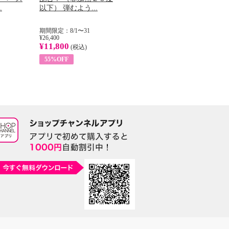
.
以下） 弾むよう...
イル （ノンフィ...
で
期間限定：8/1〜31
期間限定：8/1〜31
期間
¥26,400
¥22,400
¥14
¥11,800
¥8,200
¥5
(税込)
(税込)
55%OFF
63%OFF