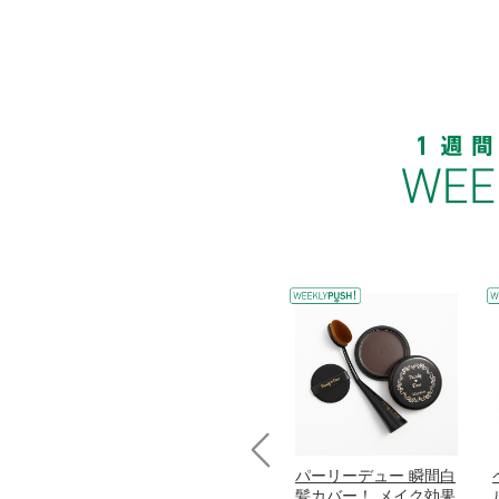
コラーゲン
オリタリア社 エキスト
パーリーデュー 瞬間白
Prev
加熱２５度
ラバージン オリーブオ
髪カバー！ メイク効果