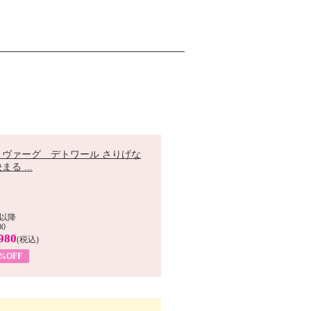
 ヴァーグ デトワール さりげな
まる ...
以降
00
980
(税込)
9%OFF