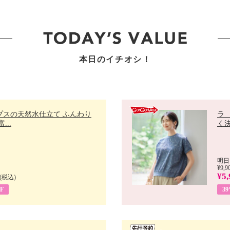
本日のイチオシ！
プスの天然水仕立て ふんわり
ラ
...
く決
明日
¥9,9
¥5,
(税込)
F
3