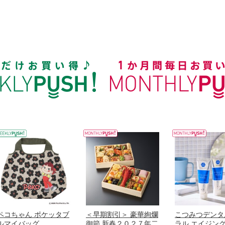
ペコちゃん ポケッタブ
＜早期割引＞ 豪華絢爛
こつみつデンタ
ルマイバッグ
御節 新春２０２７年二
ラル エイジン