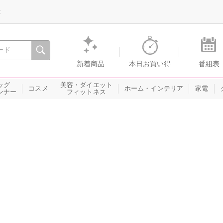
録
、瞬間を。通販・テレビショッピングのショップチャンネル
新着商品
本日お買い得
番組表
ッグ
美容・ダイエット
コスメ
ホーム・インテリア
家電
ンナー
フィットネス