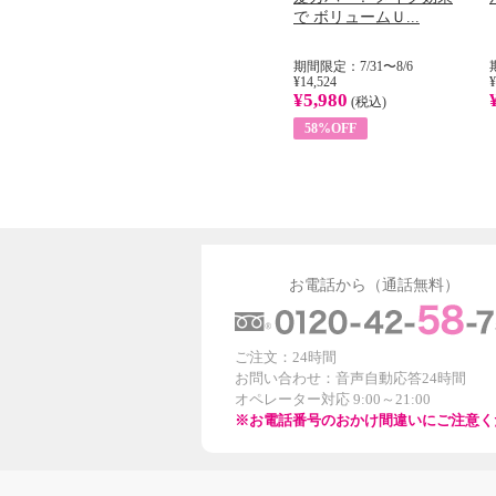
...
イル （ノンフィ...
で ボリュームＵ...
31
期間限定：8/1〜31
期間限定：7/31〜8/6
¥22,400
¥14,524
¥
¥8,200
¥5,980
)
(税込)
(税込)
63%OFF
58%OFF
お電話から（通話無料）
ご注文：24時間
お問い合わせ：音声自動応答24時間
オペレーター対応 9:00～21:00
※お電話番号のおかけ間違いにご注意く