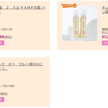
金 ２．５ｇ ＰＡＭＰ社製 バ
キ
.
ン開
8/5〜18
期間
¥13,
900
¥5,
(税込)
F
5
ック オー ブルー 軽やかに
う...
/31〜8/6
(税込)
F