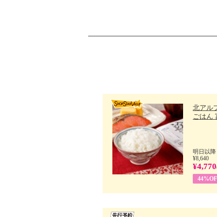
北アル
ごはん 富
明日以降
¥8,640
¥4,770
44%OF