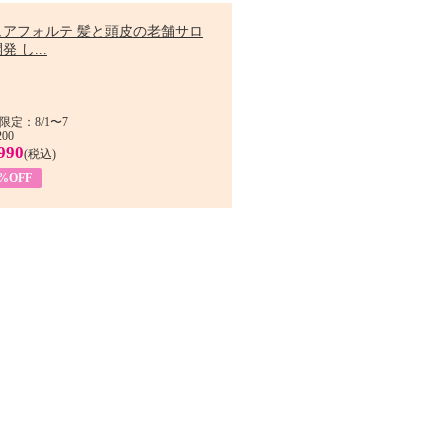
ュアフォルテ 髪と頭皮の老舗サロ
発 し...
限定：8/1〜7
200
990
(税込)
4%OFF