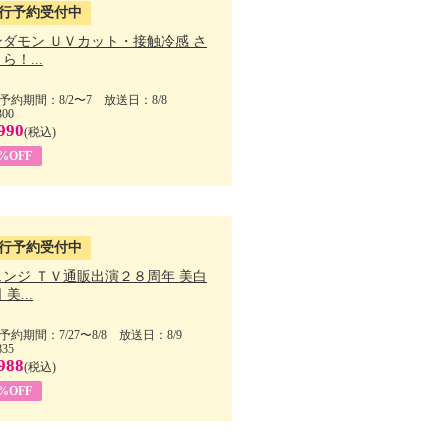
行予約受付中
ンダモン ＵＶカット・接触冷感 さ
ら！...
予約期間：8/2〜7 放送日：8/8
300
990
(税込)
4%OFF
行予約受付中
ェンジ ＴＶ通販出演２８周年 美白
美...
予約期間：7/27〜8/8 放送日：8/9
835
988
(税込)
9%OFF