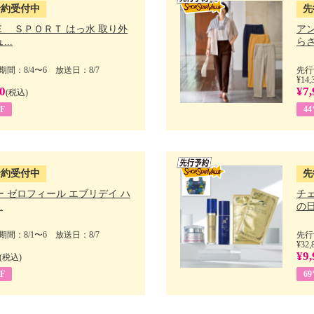
予約受付中
先
Ｅ ＳＰＯＲＴ はっ水 取り外
ア
..
らさ
間：8/4〜6 放送日：8/7
先行
¥14,
0
¥7,
(税込)
F
4
予約受付中
先
 ゼロフィール エブリデイ ハ
チ
.
の日 
間：8/1〜6 放送日：8/7
先行
¥32,
¥9,
(税込)
F
6