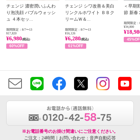
チェンジ 濃密潤いふんわ
チェンジ シワ改善＆美白
＜早期
り泡洗顔 バブルウォッシ
リンクルホワイト ＢＢク
節 新
ュ ４本セッ...
リームＷ＆...
期間限定：8
¥34,800
期間限定：8/7〜13
期間限定：8/7〜13
¥18,98
¥17,820
¥16,126
¥6,980
¥6,280
45%OF
(税込)
(税込)
60%OFF
61%OFF
※お電話番号のお掛け間違いにご注意ください。
ご注文：24時間｜お問い合わせ：音声自動応答