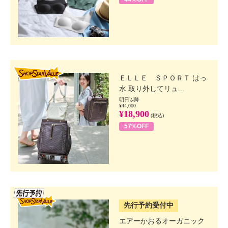
SHOP STAR VALUE
ＥＬＬＥ ＳＰＯＲＴ はっ
水 取り外してリュ...
明日以降
¥44,000
¥18,900
(税込)
57%OFF
SSV先行
先行予約受付中
エアーかおるオーガニック