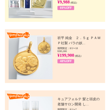
¥9,988
(税込)
69%OFF
Happy Price value
祈平 純金 ２．５ｇ ＰＡＭ
Ｐ社製 バラの妖...
期間限定：8/5〜18
¥385,000
¥199,900
(税込)
48%OFF
Happy Price value
キュアフォルテ 髪と頭皮の
老舗サロン開発 し...
期間限定：8/1〜7