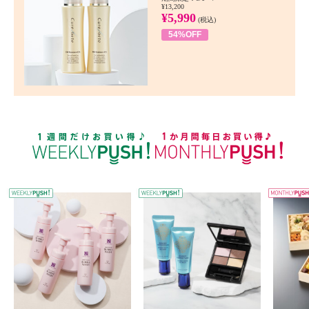
¥13,200
¥5,990
(税込)
54%OFF
WEEKLY PUSH
W