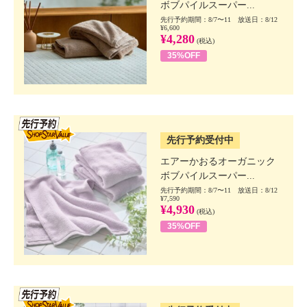
ボブパイルスーパー...
先行予約期間：8/7〜11 放送日：8/12
¥6,600
¥4,280
(税込)
35%OFF
SSV先行
先行予約受付中
エアーかおるオーガニック
ボブパイルスーパー...
先行予約期間：8/7〜11 放送日：8/12
¥7,590
¥4,930
(税込)
35%OFF
SSV先行