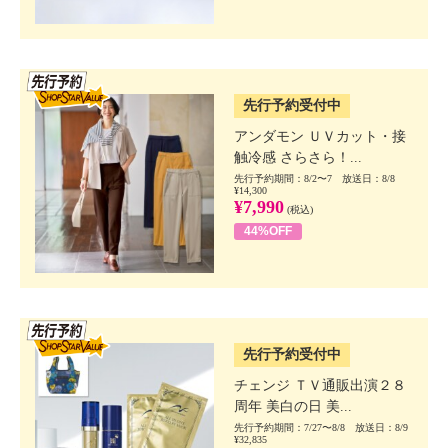
SSV先行
先行予約受付中
アンダモン ＵＶカット・接
触冷感 さらさら！...
先行予約期間：8/2〜7 放送日：8/8
¥14,300
¥7,990
(税込)
44%OFF
SSV先行
先行予約受付中
チェンジ ＴＶ通販出演２８
周年 美白の日 美...
先行予約期間：7/27〜8/8 放送日：8/9
¥32,835