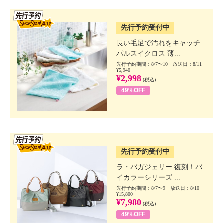
SSV先行
先行予約受付中
長い毛足で汚れをキャッチ
パルスイクロス 薄...
先行予約期間：8/7〜10 放送日：8/11
¥5,940
¥2,998
(税込)
49%OFF
SSV先行
先行予約受付中
ラ・バガジェリー 復刻！バ
イカラーシリーズ ...
先行予約期間：8/7〜9 放送日：8/10
¥15,800
¥7,980
(税込)
49%OFF