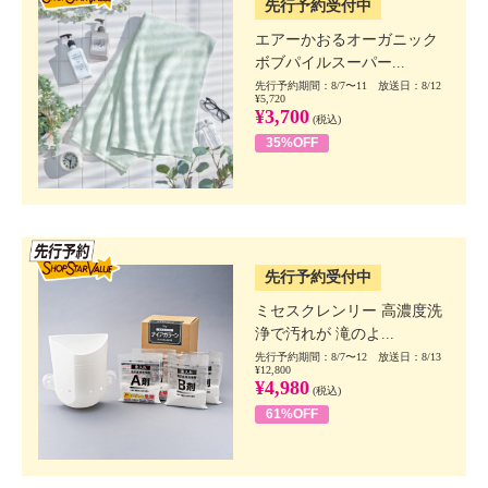
先行予約受付中
エアーかおるオーガニック
ボブパイルスーパー...
先行予約期間：8/7〜11 放送日：8/12
¥5,720
¥3,700
(税込)
35%OFF
SSV先行
先行予約受付中
ミセスクレンリー 高濃度洗
浄で汚れが 滝のよ...
先行予約期間：8/7〜12 放送日：8/13
¥12,800
¥4,980
(税込)
61%OFF