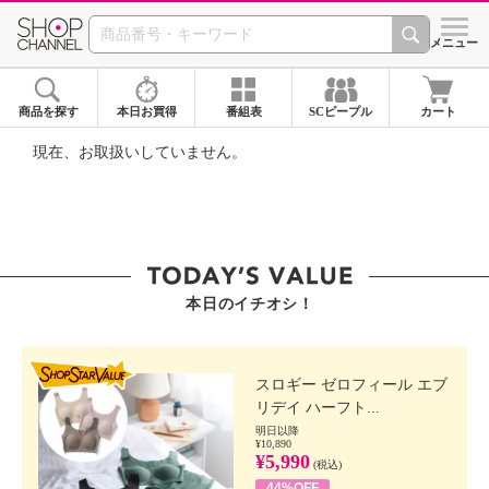
SHOP CHANNEL ショ
メニュー
商品を探す
本日お買得
番組表
SCピープル
カート
現在、お取扱いしていません。
本日のイチオシ！
SHOP STAR VALUE
スロギー ゼロフィール エブ
リデイ ハーフト...
明日以降
¥10,890
¥5,990
(税込)
44%OFF