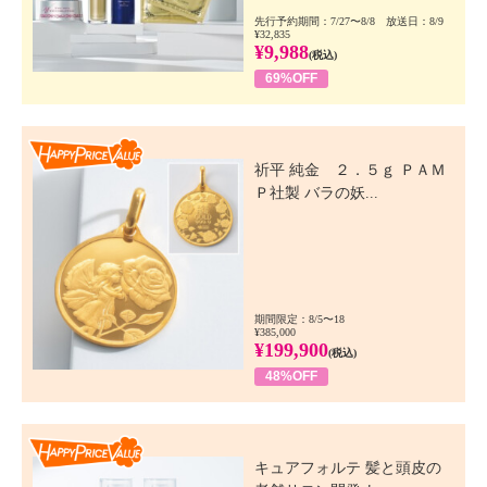
先行予約期間：7/27〜8/8 放送日：8/9
¥32,835
¥9,988
(税込)
69%OFF
Happy Price Value
祈平 純金 ２．５ｇ ＰＡＭ
Ｐ社製 バラの妖...
期間限定：8/5〜18
¥385,000
¥199,900
(税込)
48%OFF
Happy Price Value
キュアフォルテ 髪と頭皮の