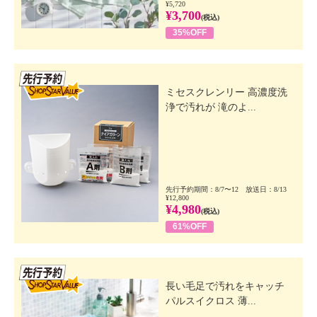
¥5,720
¥3,700
(税込)
35%OFF
先行SSV
ミセスクレンリー 高濃度洗
浄で汚れが 滝のよ...
先行予約期間：8/7〜12 放送日：8/13
¥12,800
¥4,980
(税込)
61%OFF
先行SSV
長い毛足で汚れをキャッチ
パルスイクロス 薄...