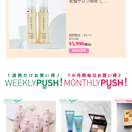
老舗サロン開発 し...
期間限定：8/1〜7
¥13,200
¥5,990
(税込)
54%OFF
WEEKLY PUSH
W