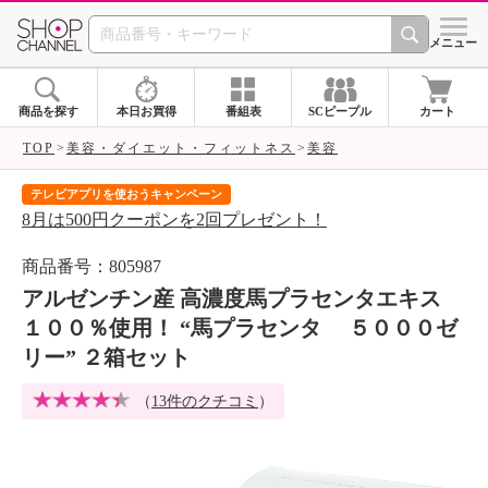
SHOP CHANNEL 
メニュー
商品を探す
本日お買得
番組表
SCピープル
カート
TOP
美容・ダイエット・フィットネス
美容
テレビアプリを使おうキャンペーン
届
8月は500円クーポンを2回プレゼント！
ご
商品番号：805987
アルゼンチン産 高濃度馬プラセンタエキス
１００％使用！ “馬プラセンタ ５０００ゼ
リー” ２箱セット
（
13件のクチコミ
）