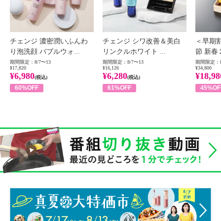
チェンジ 濃密潤いふんわ
チェンジ シワ改善＆美白
＜早期
り泡洗顔 バブルウォ...
リンクルホワイト ...
節 新春
期間限定：8/7〜13
期間限定：8/7〜13
期間限定：8
¥17,820
¥16,126
¥34,800
¥6,980
¥6,280
¥18,98
(税込)
(税込)
60%OFF
61%OFF
45%OF