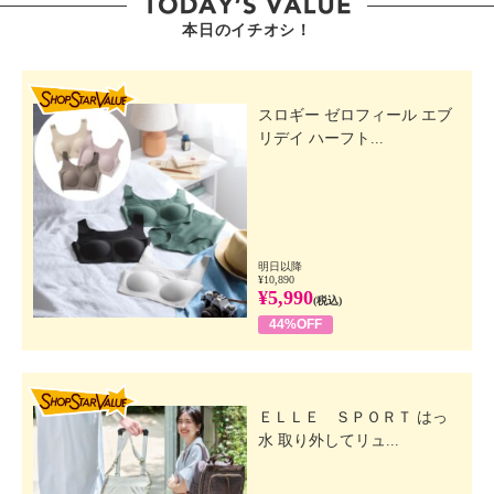
本日のイチオシ！
SHOP STAR VALUE
スロギー ゼロフィール エブ
リデイ ハーフト...
明日以降
¥10,890
¥5,990
(税込)
44%OFF
SHOP STAR VALUE
ＥＬＬＥ ＳＰＯＲＴ はっ
水 取り外してリュ...