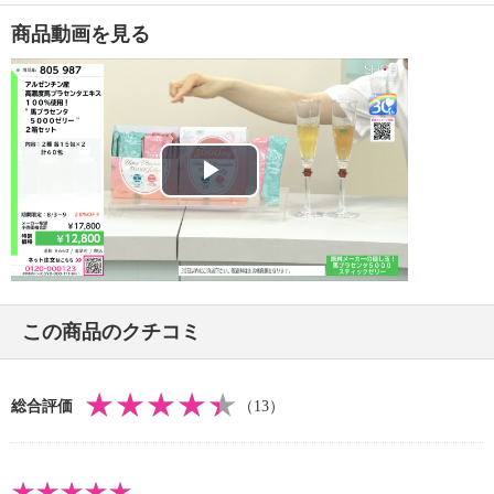
■アレルギー表示：なし
商品動画を見る
■コンタミネーション注意喚起表示：なし
＜馬プラセンタ５０００ゼリー６００ｇ（２０ｇ×３
０包）＞
【内容】
Play
・６００ｇ（２０ｇ×３０包）
［ピーチ＆ラ・フランス風味１５包、エルダーベリ
Video
ー＆レモン風味１５包］
【期限表示】
・開封前：商品記載の通り
この商品のクチコミ
【同梱書類】
・あり
総合評価
（13）