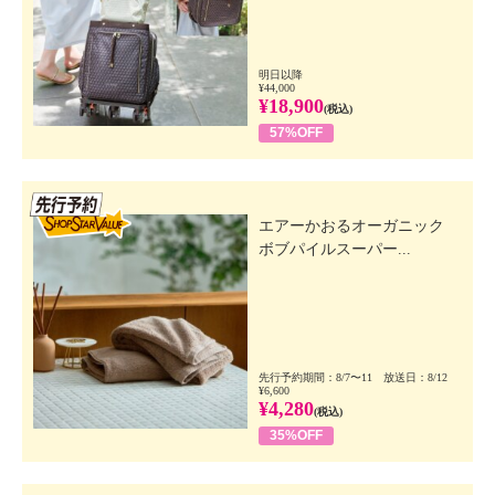
明日以降
¥44,000
¥18,900
(税込)
57%OFF
先行SSV
エアーかおるオーガニック
ボブパイルスーパー...
先行予約期間：8/7〜11 放送日：8/12
¥6,600
¥4,280
(税込)
35%OFF