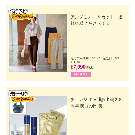
先行SSV
アンダモン ＵＶカット・接
触冷感 さらさら！...
先行予約期間：8/2〜7 放送日：8/8
¥14,300
¥7,990
(税込)
44%OFF
先行SSV
チェンジ ＴＶ通販出演２８
周年 美白の日 美...