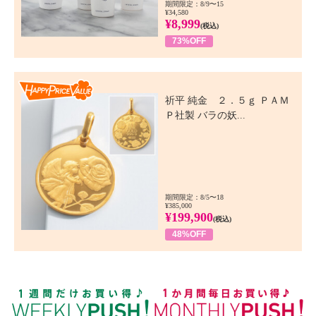
期間限定：8/9〜15
¥34,580
¥8,999
(税込)
73%OFF
Happy Price Value
祈平 純金 ２．５ｇ ＰＡＭ
Ｐ社製 バラの妖...
期間限定：8/5〜18
¥385,000
¥199,900
(税込)
48%OFF