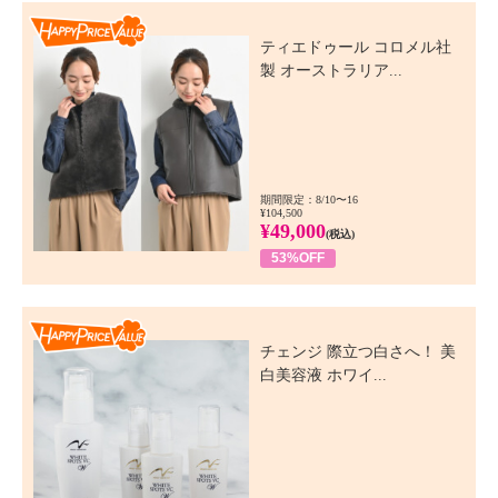
Happy Price Value
ティエドゥール コロメル社
製 オーストラリア...
期間限定：8/10〜16
¥104,500
¥49,000
(税込)
53%OFF
Happy Price Value
チェンジ 際立つ白さへ！ 美
白美容液 ホワイ...