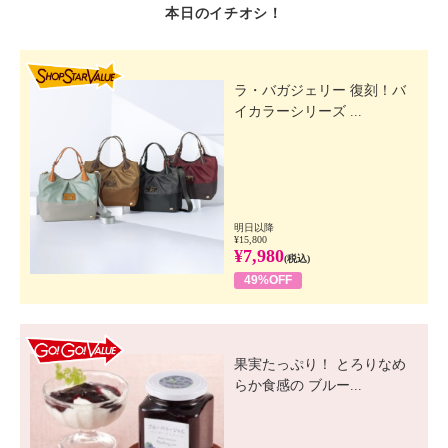
本日のイチオシ！
SHOP STAR VALUE
ラ・バガジェリー 復刻！バ
イカラーシリーズ ...
明日以降
¥15,800
¥7,980
(税込)
49%OFF
GO! GO! VALUE
果実たっぷり！ とろりなめ
らか食感の ブルー...