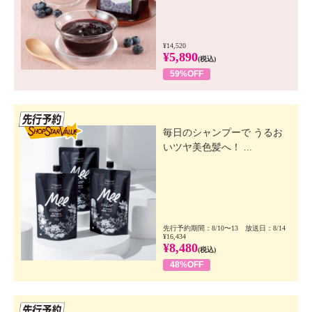
¥14,520
¥5,890
(税込)
59%OFF
先行SSV
毎日のシャンプーで うるお
いツヤ美色髪へ！ ...
先行予約期間：8/10〜13 放送日：8/14
¥16,434
¥8,480
(税込)
48%OFF
先行SSV