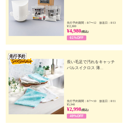
先行予約期間：8/7〜12 放送日：8/13
¥12,800
¥4,980
(税込)
61%OFF
先行SSV
長い毛足で汚れをキャッチ
パルスイクロス 薄...
先行予約期間：8/7〜10 放送日：8/11
¥5,940
¥2,998
(税込)
49%OFF