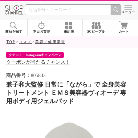
SHOP CHANNEL 
メニュー
商品を探す
本日お買得
番組表
SCピープル
カート
TOP
コスメ
美容／健康家電
クチコミ・Instagramキャンペーン
ネ
クーポンが当たるチャンス！
ネ
商品番号：805833
兼子和大監修 日常に「ながら」で 全身美容
トリートメント ＥＭＳ美容器ヴィオーデ 専
用ボディ用ジェルパッド