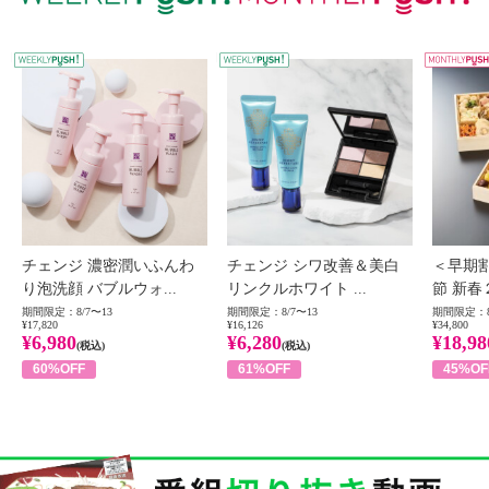
WEEKLY PUSH
W
チェンジ 濃密潤いふんわ
チェンジ シワ改善＆美白
＜早期
り泡洗顔 バブルウォ...
リンクルホワイト ...
節 新春
期間限定：8/7〜13
期間限定：8/7〜13
期間限定：8
¥17,820
¥16,126
¥34,800
¥6,980
¥6,280
¥18,98
(税込)
(税込)
60%OFF
61%OFF
45%OF