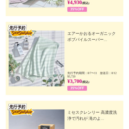
¥4,930
(税込)
35%OFF
先行SSV
エアーかおるオーガニック
ボブパイルスーパー...
先行予約期間：8/7〜11 放送日：8/12
¥5,720
¥3,700
(税込)
35%OFF
先行SSV
ミセスクレンリー 高濃度洗
浄で汚れが 滝のよ...