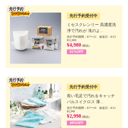
SSV先行
先行予約受付中
ミセスクレンリー 高濃度洗
浄で汚れが 滝のよ...
先行予約期間：8/7〜12 放送日：8/13
¥12,800
¥4,980
(税込)
61%OFF
SSV先行
先行予約受付中
長い毛足で汚れをキャッチ
パルスイクロス 薄...
先行予約期間：8/7〜10 放送日：8/11
¥5,940
¥2,998
(税込)
49%OFF