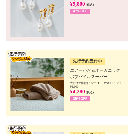
¥9,800
(税込)
47%OFF
SSV先行
先行予約受付中
エアーかおるオーガニック
ボブパイルスーパー...
先行予約期間：8/7〜11 放送日：8/12
¥6,600
¥4,280
(税込)
35%OFF
SSV先行