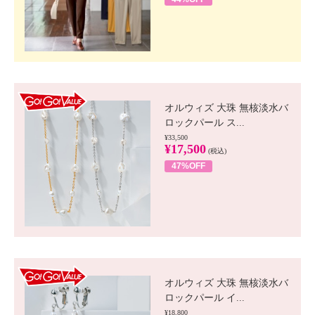
GO!GO! VALUE
オルウィズ 大珠 無核淡水バ
ロックパール ス...
¥33,500
¥17,500
(税込)
47%OFF
GO!GO! VALUE
オルウィズ 大珠 無核淡水バ
ロックパール イ...
¥18,800