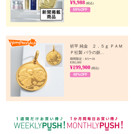
¥9,988
(税込)
69%OFF
Happy Price value
祈平 純金 ２．５ｇ ＰＡＭ
Ｐ社製 バラの妖...
期間限定：8/5〜18
¥385,000
¥199,900
(税込)
48%OFF