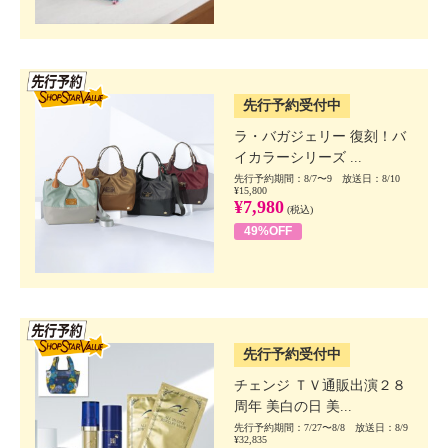
SSV先行
先行予約受付中
ラ・バガジェリー 復刻！バ
イカラーシリーズ ...
先行予約期間：8/7〜9 放送日：8/10
¥15,800
¥7,980
(税込)
49%OFF
SSV先行
先行予約受付中
チェンジ ＴＶ通販出演２８
周年 美白の日 美...
先行予約期間：7/27〜8/8 放送日：8/9
¥32,835