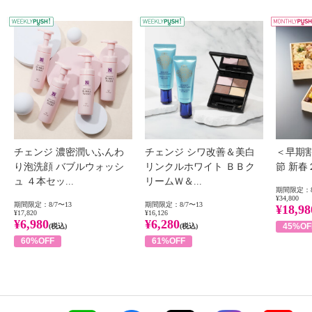
WEEKLY PUSH
W
チェンジ 濃密潤いふんわ
チェンジ シワ改善＆美白
＜早期
り泡洗顔 バブルウォッシ
リンクルホワイト ＢＢク
節 新
ュ ４本セッ...
リームＷ＆...
期間限定：8
¥34,800
期間限定：8/7〜13
期間限定：8/7〜13
¥18,98
¥17,820
¥16,126
¥6,980
¥6,280
45%OF
(税込)
(税込)
60%OFF
61%OFF