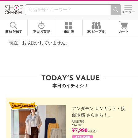
SHOP CHANNEL ショ
メニュー
商品を探す
本日お買得
番組表
SCピープル
カート
現在、お取扱いしていません。
本日のイチオシ！
SHOP STAR VALUE
アンダモン ＵＶカット・接
触冷感 さらさら！...
明日以降
¥14,300
¥7,990
(税込)
44%OFF