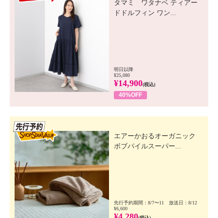
タマミ ワタナベ ティアー
ドドルフィン ワン...
明日以降
¥25,080
¥14,900
(税込)
40%OFF
先行SSV
エアーかおるオーガニック
ボブパイルスーパー...
先行予約期間：8/7〜11 放送日：8/12
¥6,600
¥4,280
(税込)