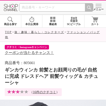
SHOP CHANNEL 
メニュー
商品を探す
本日お買得
番組表
SCピープル
カート
TOP
旅・趣味・暮らし・コレクターズ
ファッション／バッグ
他
クチコミ・Instagramキャンペーン
ネ
クーポンが当たるチャンス！
ネ
商品番号：805661
ギンカウィンカ 前髪とお顔周りの毛が 自然
に完成 ドレスドヘア 前髪ウィッグ＆ カチュ
ーシャ
（
16件のクチコミ
）