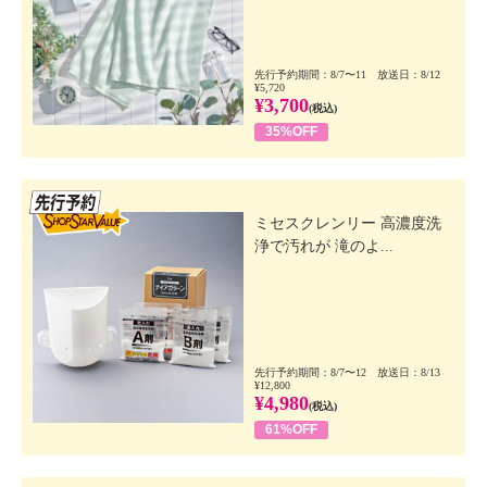
先行予約期間：8/7〜11 放送日：8/12
¥5,720
¥3,700
(税込)
35%OFF
先行SSV
ミセスクレンリー 高濃度洗
浄で汚れが 滝のよ...
先行予約期間：8/7〜12 放送日：8/13
¥12,800
¥4,980
(税込)
61%OFF