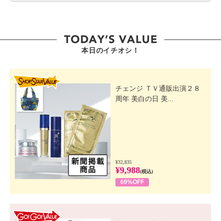
本日のイチオシ！
SHOP STAR VALUE
チェンジ ＴＶ通販出演２８
周年 美白の日 美...
¥32,835
¥9,988
(税込)
69%OFF
GO! GO! VALUE