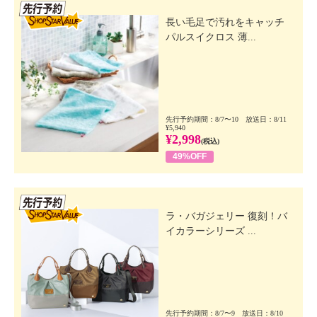
先行SSV
長い毛足で汚れをキャッチ
パルスイクロス 薄...
先行予約期間：8/7〜10 放送日：8/11
¥5,940
¥2,998
(税込)
49%OFF
先行SSV
ラ・バガジェリー 復刻！バ
イカラーシリーズ ...
先行予約期間：8/7〜9 放送日：8/10