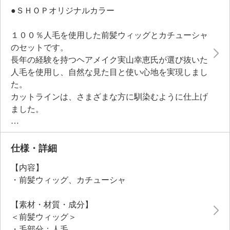
●ＳＨＯＰオリジナルカラー
１００％人毛を使用した前髪ウィッグとカチューシャ
のセットです。
長年の経験を持つヘアメイク実山幸恵氏が選び抜いた
人毛を使用し、自然な見た目と使い心地を実現しまし
た。
カットラインは、さまざまな方に馴染むように仕上げ
ました。
サイドの毛先にはシャギーカットをほどこし、ヘアス
タイルに合わせやすい工夫がされています。
１点留めで好みの前髪位置に簡単に取り付けられ、付
仕様・詳細
属のカチューシャが自毛との境目を自然にフォロー。
【内容】
アイロンやホットカーラー、ドライヤーも使用可能な
・前髪ウィッグ、カチューシャ
ので、お好みのスタイリングが楽しめます。
また、汚れが気になる時は自宅でシャンプー・コンデ
【素材・材質・成分】
ィショナーでのお手入れが可能。
＜前髪ウィッグ＞
前髪の悩みを解決しながら、手軽におしゃれを楽しみ
・毛部分：人毛