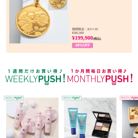
期間限定：8/5〜18
¥385,000
¥199,900
(税込)
48%OFF
WEEKLY PUSH
W