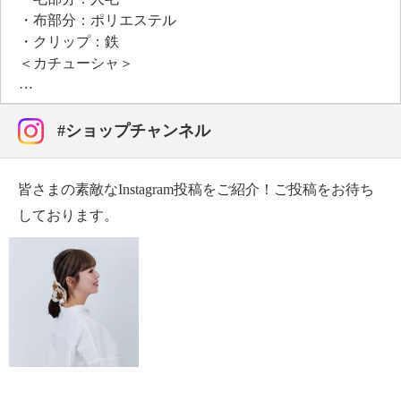
たい方におすすめです。
・布部分：ポリエステル
・クリップ：鉄
＜カチューシャ＞
・布部分：ポリエステル
・芯：ポリプロピレン
【サイズ】
#ショップチャンネル
＜前髪ウィッグ＞
・前髪：約１５ｃｍ
皆さまの素敵なInstagram投稿をご紹介！ご投稿をお待ち
・サイド：約２５ｃｍ
＜カチューシャ＞
しております。
・約横１４×縦１７×幅５ｃｍ
【商品仕様詳細】
＜前髪ウィッグ＞
・パンチングフック（コーム型クリップ）１ヶ所
【同梱書類】
・取扱説明書
【保証（有無）、保証期間】
・なし