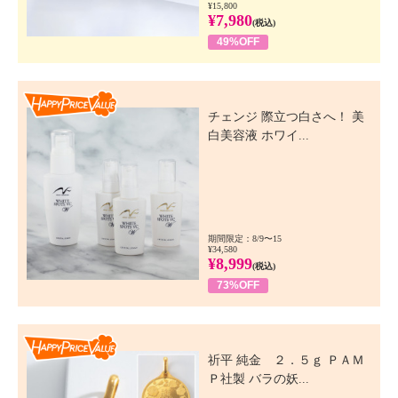
¥15,800
¥7,980
(税込)
49%OFF
Happy Price Value
チェンジ 際立つ白さへ！ 美
白美容液 ホワイ...
期間限定：8/9〜15
¥34,580
¥8,999
(税込)
73%OFF
Happy Price Value
祈平 純金 ２．５ｇ ＰＡＭ
Ｐ社製 バラの妖...