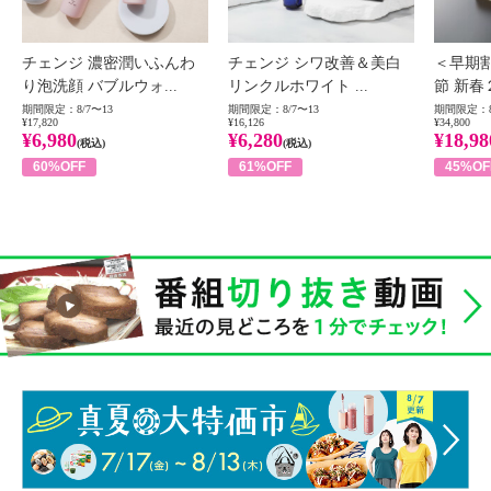
チェンジ 濃密潤いふんわ
チェンジ シワ改善＆美白
＜早期
り泡洗顔 バブルウォ...
リンクルホワイト ...
節 新春
期間限定：8/7〜13
期間限定：8/7〜13
期間限定：8
¥17,820
¥16,126
¥34,800
¥6,980
¥6,280
¥18,98
(税込)
(税込)
60%OFF
61%OFF
45%OF