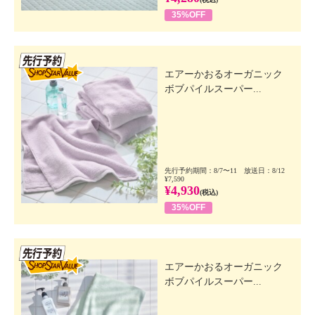
35%OFF
先行SSV
エアーかおるオーガニック
ボブパイルスーパー...
先行予約期間：8/7〜11 放送日：8/12
¥7,590
¥4,930
(税込)
35%OFF
先行SSV
エアーかおるオーガニック
ボブパイルスーパー...