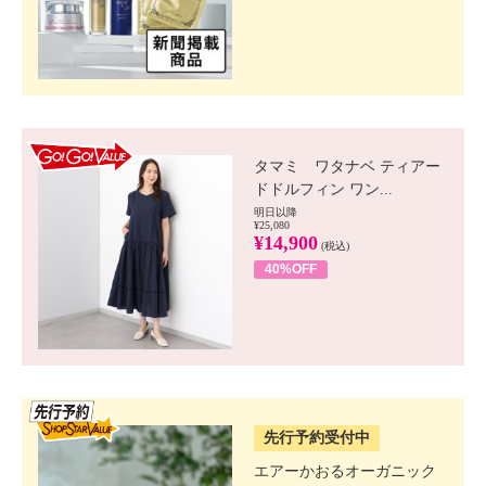
GO!GO! VALUE
タマミ ワタナベ ティアー
ドドルフィン ワン...
明日以降
¥25,080
¥14,900
(税込)
40%OFF
SSV先行
先行予約受付中
エアーかおるオーガニック