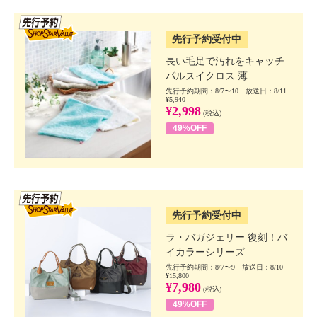
SSV先行
先行予約受付中
長い毛足で汚れをキャッチ
パルスイクロス 薄...
先行予約期間：8/7〜10 放送日：8/11
¥5,940
¥2,998
(税込)
49%OFF
SSV先行
先行予約受付中
ラ・バガジェリー 復刻！バ
イカラーシリーズ ...
先行予約期間：8/7〜9 放送日：8/10
¥15,800
¥7,980
(税込)
49%OFF