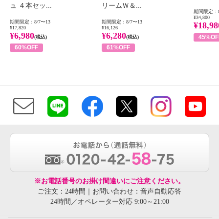
ュ ４本セッ...
リームＷ＆...
期間限定：8
¥34,800
期間限定：8/7〜13
期間限定：8/7〜13
¥18,98
¥17,820
¥16,126
¥6,980
¥6,280
45%OF
(税込)
(税込)
60%OFF
61%OFF
※お電話番号のお掛け間違いにご注意ください。
ご注文：24時間｜お問い合わせ：音声自動応答
24時間／オペレーター対応 9:00～21:00