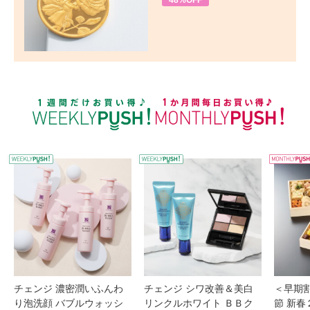
48%OFF
WEEKLY PUSH
W
チェンジ 濃密潤いふんわ
チェンジ シワ改善＆美白
＜早期
り泡洗顔 バブルウォッシ
リンクルホワイト ＢＢク
節 新