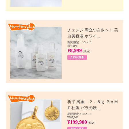
Happy Price value
チェンジ 際立つ白さへ！ 美
白美容液 ホワイ...
期間限定：8/9〜15
¥34,580
¥8,999
(税込)
73%OFF
Happy Price value
祈平 純金 ２．５ｇ ＰＡＭ
Ｐ社製 バラの妖...
期間限定：8/5〜18
¥385,000
¥199,900
(税込)