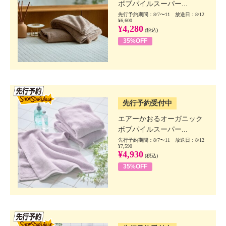
ボブパイルスーパー...
先行予約期間：8/7〜11 放送日：8/12
¥6,600
¥4,280
(税込)
35%OFF
SSV先行
先行予約受付中
エアーかおるオーガニック
ボブパイルスーパー...
先行予約期間：8/7〜11 放送日：8/12
¥7,590
¥4,930
(税込)
35%OFF
SSV先行