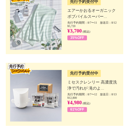
先行予約受付中
エアーかおるオーガニック
ボブパイルスーパー...
先行予約期間：8/7〜11 放送日：8/12
¥5,720
¥3,700
(税込)
35%OFF
SSV先行
先行予約受付中
ミセスクレンリー 高濃度洗
浄で汚れが 滝のよ...
先行予約期間：8/7〜12 放送日：8/13
¥12,800
¥4,980
(税込)
61%OFF