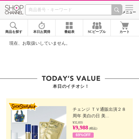
SHOP CHANNEL ショ
メニュー
商品を探す
本日お買得
番組表
SCピープル
カート
現在、お取扱いしていません。
本日のイチオシ！
SHOP STAR VALUE
チェンジ ＴＶ通販出演２８
周年 美白の日 美...
¥32,835
¥9,988
(税込)
69%OFF