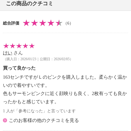
この商品のクチコミ
・ドライクリーニング：石油系ドライクリーニング可
・ウエットクリーニング：不可
【メンテナンス（ケアラベル）】
総合評価
（6）
・長時間照射による変退色注意
・単品洗い
・水や汗などによる色落ち、色移り注意
・摩擦による色落ち、色移り注意
けい
さん
・毛玉が生じるおそれあり
（購入日：2026/01/23｜公開日：2026/02/05）
・過度な力をかけない
・ネット使用
買って良かった
【原産国（地）】
163センチですがＬのピンクを購入しました。柔らかく温か
・中国製
いので着やすいです。
色もサーモンピンクに近く顔映りも良く、2枚有っても良か
ったかもと感じています。
1 人が「参考になった」と言っています
このお客様の他のクチコミを見る