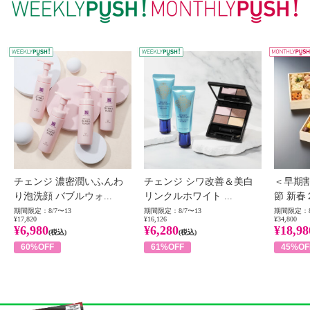
WEEKLY PUSH
W
チェンジ 濃密潤いふんわ
チェンジ シワ改善＆美白
＜早期
り泡洗顔 バブルウォ...
リンクルホワイト ...
節 新春
期間限定：8/7〜13
期間限定：8/7〜13
期間限定：8
¥17,820
¥16,126
¥34,800
¥6,980
¥6,280
¥18,98
(税込)
(税込)
60%OFF
61%OFF
45%OF