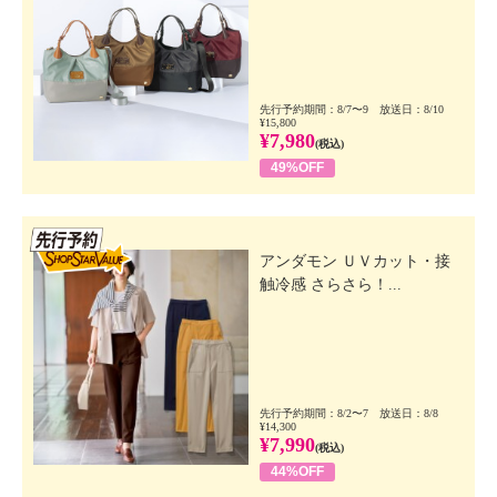
先行予約期間：8/7〜9 放送日：8/10
¥15,800
¥7,980
(税込)
49%OFF
先行SSV
アンダモン ＵＶカット・接
触冷感 さらさら！...
先行予約期間：8/2〜7 放送日：8/8
¥14,300
¥7,990
(税込)
44%OFF