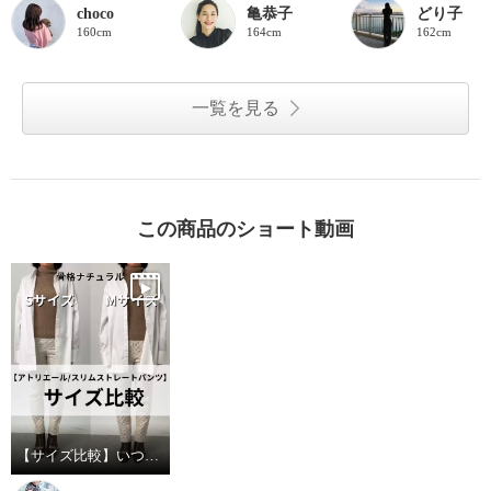
choco
亀恭子
どり子
160cm
164cm
162cm
一覧を見る
この商品のショート動画
【サイズ比較】いつものサイズがおすすめ