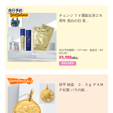
先行SSV
チェンジ ＴＶ通販出演２８
周年 美白の日 美...
先行予約期間：7/27〜8/8 放送日：8/9
¥32,835
¥9,988
(税込)
69%OFF
Happy Price Value
祈平 純金 ２．５ｇ ＰＡＭ
Ｐ社製 バラの妖...