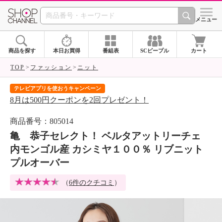
SHOP CHANNEL 
メニュー
商品を探す
本日お買得
番組表
SCピープル
カート
TOP
ファッション
ニット
テレビアプリを使おうキャンペーン
届
8月は500円クーポンを2回プレゼント！
ご
商品番号：805014
亀 恭子セレクト！ ベルタアットリーチェ
内モンゴル産 カシミヤ１００％ リブニット
プルオーバー
（
6件のクチコミ
）