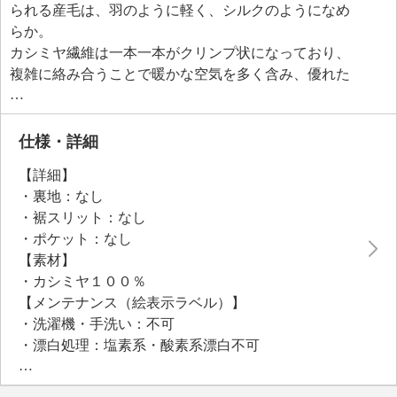
られる産毛は、羽のように軽く、シルクのようになめ
らか。
カシミヤ繊維は一本一本がクリンプ状になっており、
複雑に絡み合うことで暖かな空気を多く含み、優れた
保温性を発揮します。
身体にぴったりとフィットしながらも締め付け感が少
なく、絶妙な着心地を実現。
仕様・詳細
適度な厚みがあるため、ボトムスにインしてもかさば
【詳細】
りにくく、上着との重ね着でもすっきりと着こなせま
・裏地：なし
す。
・裾スリット：なし
袖から肩、襟までつながるラインが、首元を美しく見
・ポケット：なし
せる効果も。
【素材】
秋冬のワードローブに欠かせない贅沢な一枚です。
・カシミヤ１００％
【メンテナンス（絵表示ラベル）】
・洗濯機・手洗い：不可
・漂白処理：塩素系・酸素系漂白不可
・タンブル乾燥：不可
・アイロン仕上げ：可（低温）