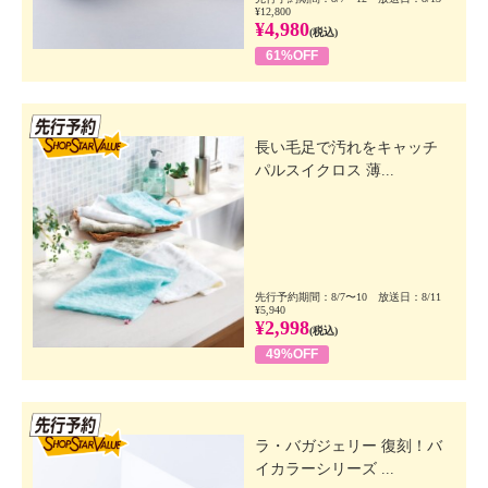
¥12,800
¥4,980
(税込)
61%OFF
先行SSV
長い毛足で汚れをキャッチ
パルスイクロス 薄...
先行予約期間：8/7〜10 放送日：8/11
¥5,940
¥2,998
(税込)
49%OFF
先行SSV
ラ・バガジェリー 復刻！バ
イカラーシリーズ ...