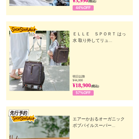
¥5,990
(税込)
44%OFF
SHOP STAR VALUE
ＥＬＬＥ ＳＰＯＲＴ はっ
水 取り外してリュ...
明日以降
¥44,000
¥18,900
(税込)
57%OFF
先行SSV
エアーかおるオーガニック
ボブパイルスーパー...