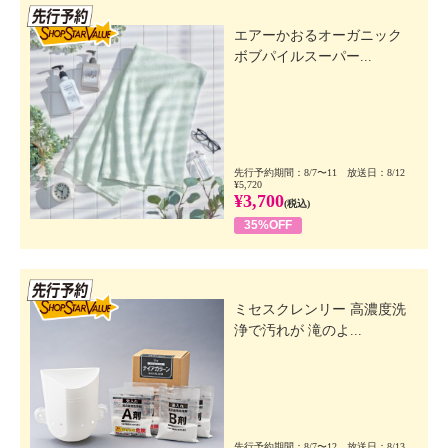
先行SSV
エアーかおるオーガニック
ボブパイルスーパー...
先行予約期間：8/7〜11 放送日：8/12
¥5,720
¥3,700
(税込)
35%OFF
先行SSV
ミセスクレンリー 高濃度洗
浄で汚れが 滝のよ...
先行予約期間：8/7〜12 放送日：8/13