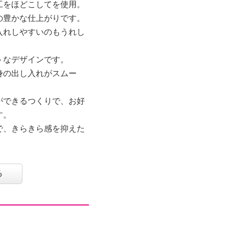
工をほどこしてを使用。
の豊かな仕上がりです。
入れしやすいのもうれし
トなデザインです。
身の出し入れがスムー
ができるつくりで、お好
す。
で、きらきら感を抑えた
ねることにより自然に研
ったストーンをイメージ
る