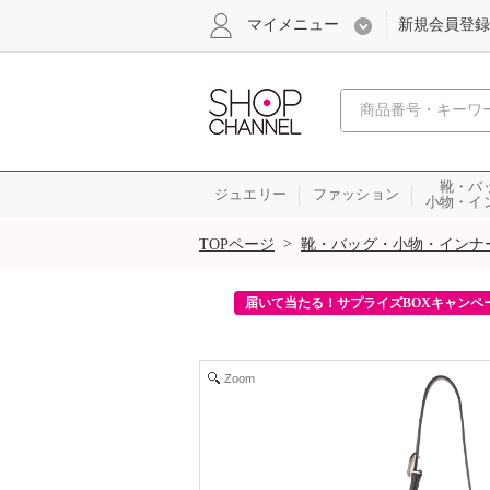
マイメニュー
新規会員登録
心おどる、瞬
靴・バ
ジュエリー
ファッション
小物・イ
SALE
>
TOPページ
靴・バッグ・小物・インナ
ンを2回プレゼント！
届いて当たる！サプライズBOXキャンペ
Zoom