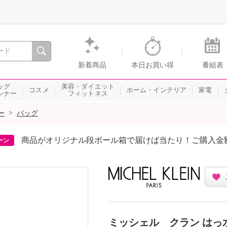
間を。通販・テレビショッピングのショップチャンネル
新着商品
本日お買い得
番組表
ッグ
美容・ダイエット
コスメ
ホーム・インテリア
家電
ンナー
フィットネス
>
ー
バッグ
商品がオリジナル段ボール箱で届けば当たり！ご購入金
ーン
ミッシェル クラン はっ