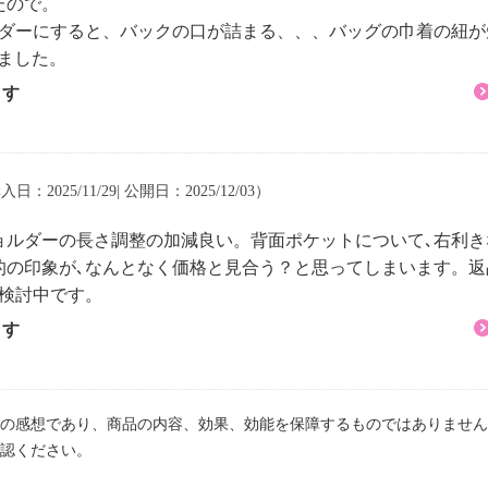
たので。
ルダーにすると、バックの口が詰まる、、、バッグの巾着の紐
ました。
ます
入日：2025/11/29| 公開日：2025/12/03）
ョルダーの長さ調整の加減良い。背面ポケットについて､右利き
的の印象が､なんとなく価格と見合う？と思ってしまいます。返
､検討中です。
ます
の感想であり、商品の内容、効果、効能を保障するものではありません
認ください。