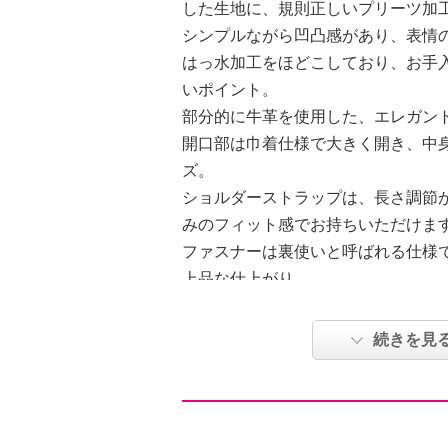
した生地に、規則正しいプリーツ加
シンプルながら凹凸感があり、表情
はっ水加工をほどこしており、お手
いポイント。
部分的に牛革を使用した、エレガン
開口部は巾着仕様で大きく開き、中
ズ。
ショルダーストラップは、長さ調節
みのフィット感でお持ちいただけま
ファスナーは裏使いと呼ばれる仕様
上品な仕上がり。
ストーンデザインの金具は、年を重
磨されて角がだんだん取れて丸くな
続きを見
しています。
【詳細】
・開口部：巾着