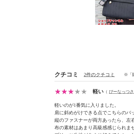
・水や汗などによる色落ち、色移り
・過度な力をかけない
・マグネット使用製品取り扱い注意
【個体差あり】
・個体差あり
【原産国（地）】
・ベトナム製
クチコミ
2件のクチコミ
※「
軽い
（
ぴーなっつさ
軽いのが1番気に入りました。
肩に斜めがけできる点でこちらのバ
縦のファスナーが両方あったら、左
布の素材はあまり高級感感じられ