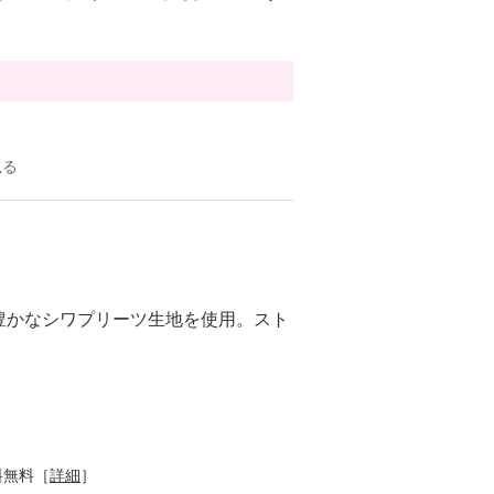
見る
豊かなシワプリーツ生地を使用。スト
。
料無料［
詳細
］