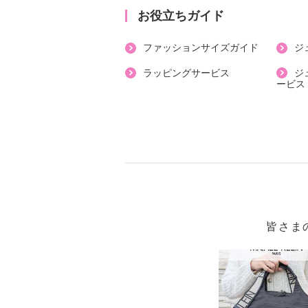
・ストラップ：あり
お役立ちガイド
・ポケット（外側）：ファスナー２
ファッションサイズガイド
ジ
・ポケット（内側）：オープン２個
・底びょう：０個
ラッピングサービス
ジ
ービス
・ナスカン付ストラップ（取外し不
【素材】
・外側：ポリエステル、牛革
・内側：ポリエステル
・ストラップ：牛革、合成皮革
【サイズ】
・約縦３８ｃｍ×最大横３５ｃｍ×マ
・ストラップ長さ：約５８ｃｍ〜１
皆さま
・Ａ４サイズ：可
【重さ】
・約４２５ｇ
【メンテナンス】