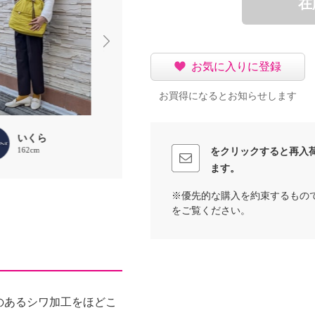
在
お気に入りに登録
お買得になるとお知らせします
いくら
いくら
chaki
162cm
162cm
157cm
をクリックすると再入
ます。
※優先的な購入を約束するもの
をご覧ください。
のあるシワ加工をほどこ