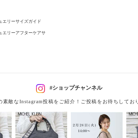
個
ュエリーサイズガイド
、ファスナー１個
ュエリーアフターケアサ
可）
#ショップチャンネル
チ１２．５ｃｍ
０６ｃｍ
の素敵なInstagram投稿をご紹介！ご投稿をお待ちしてお