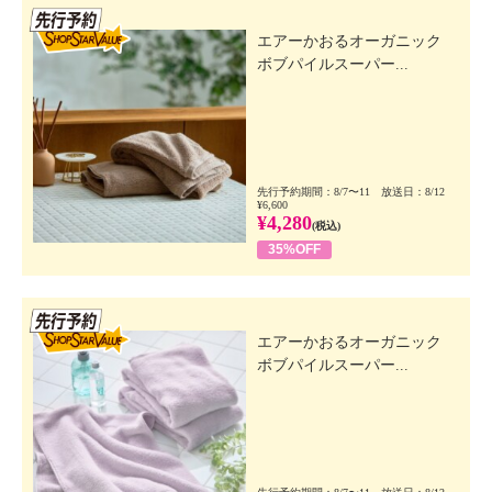
先行SSV
エアーかおるオーガニック
ボブパイルスーパー...
先行予約期間：8/7〜11 放送日：8/12
¥6,600
¥4,280
(税込)
35%OFF
先行SSV
エアーかおるオーガニック
ボブパイルスーパー...