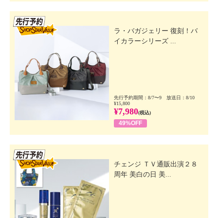
先行SSV
ラ・バガジェリー 復刻！バ
イカラーシリーズ ...
先行予約期間：8/7〜9 放送日：8/10
¥15,800
¥7,980
(税込)
49%OFF
先行SSV
チェンジ ＴＶ通販出演２８
周年 美白の日 美...