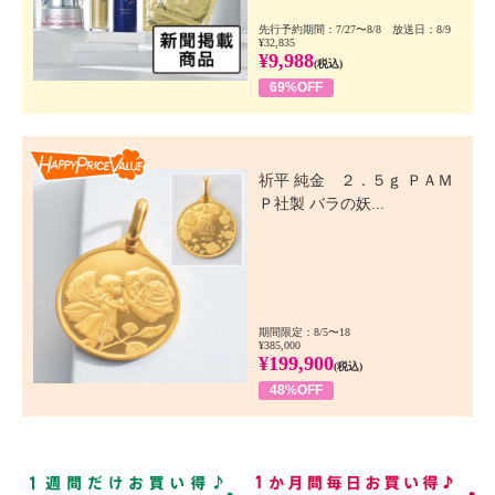
先行予約期間：7/27〜8/8 放送日：8/9
¥32,835
¥9,988
(税込)
69%OFF
Happy Price Value
祈平 純金 ２．５ｇ ＰＡＭ
Ｐ社製 バラの妖...
期間限定：8/5〜18
¥385,000
¥199,900
(税込)
48%OFF