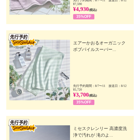
先行予約期間：8/7〜11 放送日：8/12
¥7,590
¥4,930
(税込)
35%OFF
先行SSV
エアーかおるオーガニック
ボブパイルスーパー...
先行予約期間：8/7〜11 放送日：8/12
¥5,720
¥3,700
(税込)
35%OFF
先行SSV
ミセスクレンリー 高濃度洗
浄で汚れが 滝のよ...