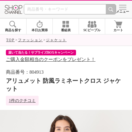
SHOP CHANNEL 
メニュー
商品を探す
本日お買得
番組表
SCピープル
カート
TOP
ファッション
ジャケット
届いて当たる！サプライズBOXキャンペーン
ク
ご購入金額相当のクーポンをプレゼント！
ク
商品番号：804913
アリュメット 防風ラミネートクロス ジャケ
ット
1件のクチコミ