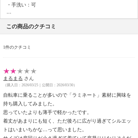
・手洗い：可
・漂白処理：塩素系・酸素系漂白不可
・タンブル乾燥：不可
この商品のクチコミ
・自然乾燥：日陰の吊り干し
・アイロン仕上げ：不可
・ドライクリーニング：不可
1件のクチコミ
・ウエットクリーニング：可
【個体差あり】
・個体差あり
【原産国（地）】
まるまる
さん
・中国製
（購入日：2026/03/25｜公開日：2026/03/30）
自転車に乗ることが多いので「ラミネート」素材に興味を
持ち購入してみました。
思っていたよりも薄手で軽かったです。
着丈があまりにも短く、ただ後ろに広がり過ぎてシルエッ
トはいまいちかな…って思いました。