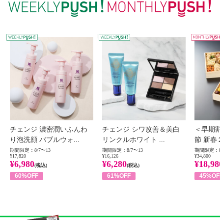
WEEKLY PUSH
W
チェンジ 濃密潤いふんわ
チェンジ シワ改善＆美白
＜早期
り泡洗顔 バブルウォ...
リンクルホワイト ...
節 新春
期間限定：8/7〜13
期間限定：8/7〜13
期間限定：8
¥17,820
¥16,126
¥34,800
¥6,980
¥6,280
¥18,98
(税込)
(税込)
60%OFF
61%OFF
45%OF