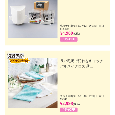
先行予約期間：8/7〜12 放送日：8/13
¥12,800
¥4,980
(税込)
61%OFF
先行SSV
長い毛足で汚れをキャッチ
パルスイクロス 薄...
先行予約期間：8/7〜10 放送日：8/11
¥5,940
¥2,998
(税込)
49%OFF