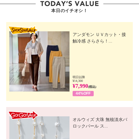
本日のイチオシ！
SHOP STAR VALUE
アンダモン ＵＶカット・接
触冷感 さらさら！...
明日以降
¥14,300
¥7,990
(税込)
44%OFF
GO! GO! VALUE
オルウィズ 大珠 無核淡水バ
ロックパール ス...