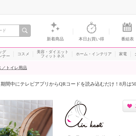
間を。通販・テレビショッピングのショップチャンネル
新着商品
本日お買い得
番組表
ッグ
美容・ダイエット
コスメ
ホーム・インテリア
家電
ンナー
フィットネス
ス／トイレ用品
期間中にテレビアプリからQRコードを読み込むだけ！8月は5