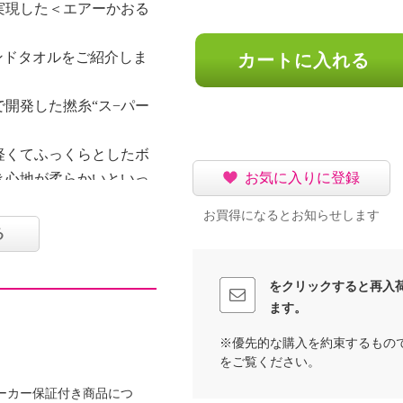
実現した＜エアーかおる
ンドタオルをご紹介しま
カートに入れる
開発した撚糸“ス−パー
軽くてふっくらとしたボ
お気に入りに登録
き心地が柔らかいといっ
品です。
お買得になるとお知らせします
した技術で織り立てから
る
きるタオルメーカー“おぼ
をクリックすると再入
ます。
※優先的な購入を約束するもの
ックコットン）（グラウ
をご覧ください。
ーカー保証付き商品につ