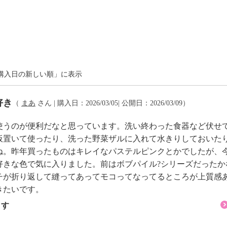
購入日の新しい順」に表示
好き
（
まあ
さん | 購入日：2026/03/05| 公開日：2026/03/09）
使うのが便利だなと思っています。洗い終わった食器など伏せ
板置いて使ったり、洗った野菜ザルに入れて水きりしておいた
ね。昨年買ったものはキレイなパステルピンクとかでしたが、
好きな色で気に入りました。前はボブパイル?シリーズだったか
チが折り返して縫ってあってモコってなってるところが上質感
きたいです。
ます