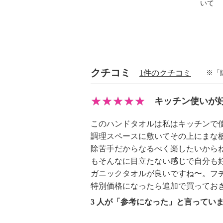
いて
・約３４×４０ｃｍ
【重さ】
・約６２ｇ（１枚）
【同梱書類】
・ご使用の手引き
クチコミ
1件のクチコミ
※「
【原産国（地）】
・日本製
キッチン使いが
このハンドタオルは私はキッチンで
調理スペースに敷いてその上にまな
除苦手だからなるべく楽したいから
もそんなに目立たない感じで自分も
ガニックタオルが良いですね〜。フ
特別価格になったら追加で買ってお
3 人が「参考になった」と言ってい