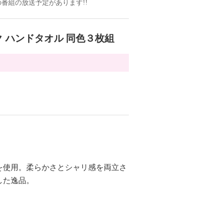
ンドの番組の放送予定があります!!
 ハンドタオル 同色３枚組
を使用。柔らかさとシャリ感を両立さ
した逸品。