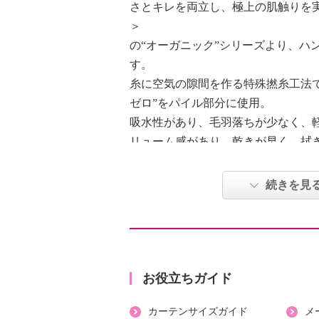
さとキレを両立し、極上の肌触りを
＞
の“オーガニック”シリーズより、ハ
す。
糸に空気の隙間を作る特殊撚糸工法で
ゼロ”をパイル部分に使用。
吸水性があり、毛羽落ちが少なく、
リューム感があり、乾きが早く、拭
た、タオル本来の機能を追求した逸
１００年余のゆるぎない伝統と熟練
続きを見
染め、、縫製までを一貫して生産で
ろタオル”で製造。
【素材】
・綿１００％（パイル糸：オーガニ
お役立ちガイド
ンド部：一般綿糸）
カーテンサイズガイド
メ
【サイズ】