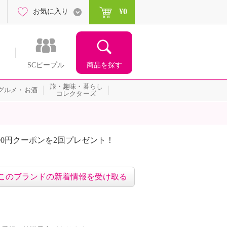
¥0
お気に入り
商品を探す
SCピープル
旅・趣味・暮らし
グルメ・お酒
コレクターズ
00円クーポンを2回プレゼント！
届いて当たる！サプライズ
このブランドの新着情報を受け取る