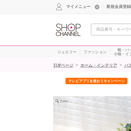
マイメニュー
新規会員登録
心おどる、瞬
靴・バ
ジュエリー
ファッション
小物・イ
SALE
>
>
TOPページ
ホーム・インテリア
バ
ック！
テレビアプリを使おうキャンペーン
Zoom