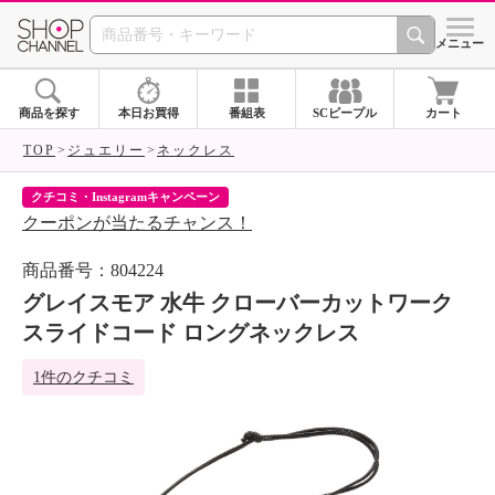
SHOP CHANNEL 
メニュー
商品を探す
本日お買得
番組表
SCピープル
カート
TOP
ジュエリー
ネックレス
クチコミ・Instagramキャンペーン
ネ
クーポンが当たるチャンス！
ネ
商品番号：804224
グレイスモア 水牛 クローバーカットワーク
スライドコード ロングネックレス
1件のクチコミ