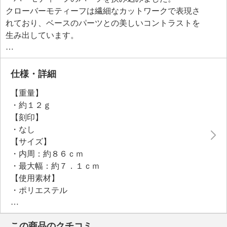
クローバーモティーフは繊細なカットワークで表現さ
れており、ベースのパーツとの美しいコントラストを
生み出しています。
留め具のないスライド仕様のレザー調コードを採用し
ており、装いに合わせて長さの調節が可能。
コーディネイトに一つ加えるだけで印象的なアクセン
仕様・詳細
トとなり、モダンな雰囲気を演出します。
【重量】
・約１２ｇ
【刻印】
・なし
【サイズ】
・内周：約８６ｃｍ
・最大幅：約７．１ｃｍ
【使用素材】
・ポリエステル
【同梱物（取扱説明書・保管上の注意等）】
・ブランドカード
この商品のクチコミ
【その他】