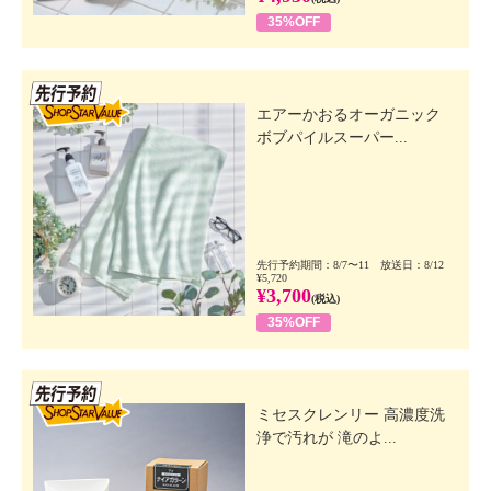
35%OFF
先行SSV
エアーかおるオーガニック
ボブパイルスーパー...
先行予約期間：8/7〜11 放送日：8/12
¥5,720
¥3,700
(税込)
35%OFF
先行SSV
ミセスクレンリー 高濃度洗
浄で汚れが 滝のよ...