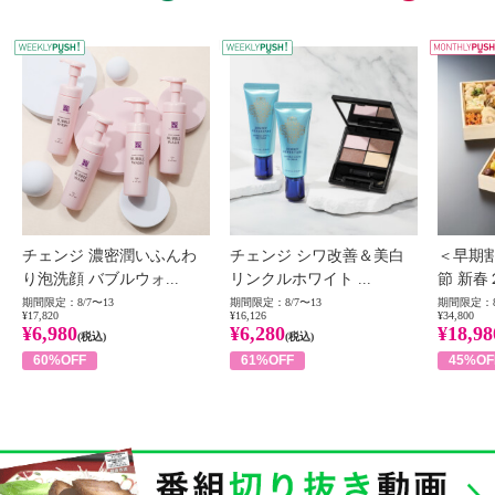
WEEKLY PUSH
W
チェンジ 濃密潤いふんわ
チェンジ シワ改善＆美白
＜早期
り泡洗顔 バブルウォ...
リンクルホワイト ...
節 新春
期間限定：8/7〜13
期間限定：8/7〜13
期間限定：8
¥17,820
¥16,126
¥34,800
¥6,980
¥6,280
¥18,98
(税込)
(税込)
60%OFF
61%OFF
45%OF