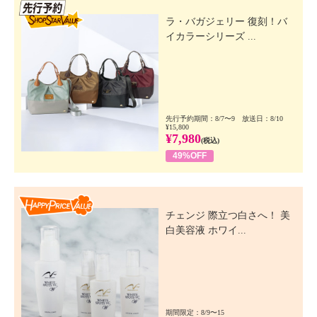
先行SSV
ラ・バガジェリー 復刻！バ
イカラーシリーズ ...
先行予約期間：8/7〜9 放送日：8/10
¥15,800
¥7,980
(税込)
49%OFF
Happy Price Value
チェンジ 際立つ白さへ！ 美
白美容液 ホワイ...
期間限定：8/9〜15