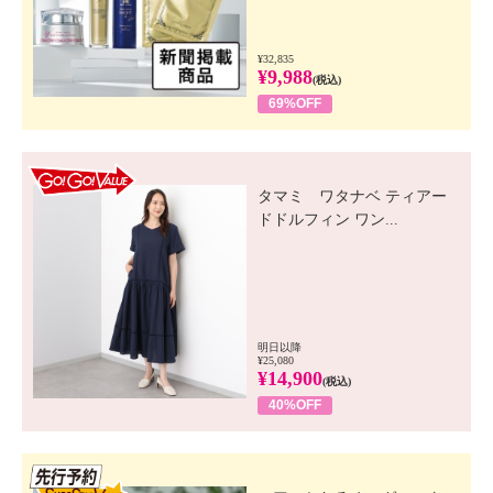
¥32,835
¥9,988
(税込)
69%OFF
GO! GO! VALUE
タマミ ワタナベ ティアー
ドドルフィン ワン...
明日以降
¥25,080
¥14,900
(税込)
40%OFF
先行SSV