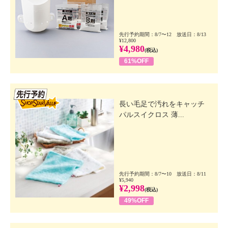
先行予約期間：8/7〜12 放送日：8/13
¥12,800
¥4,980
(税込)
61%OFF
先行SSV
長い毛足で汚れをキャッチ
パルスイクロス 薄...
先行予約期間：8/7〜10 放送日：8/11
¥5,940
¥2,998
(税込)
49%OFF