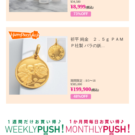
¥34,580
¥8,999
(税込)
73%OFF
Happy Price Value
祈平 純金 ２．５ｇ ＰＡＭ
Ｐ社製 バラの妖...
期間限定：8/5〜18
¥385,000
¥199,900
(税込)
48%OFF