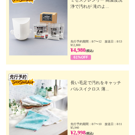
ミセスクレンリー 高濃度洗
浄で汚れが 滝のよ...
先行予約期間：8/7〜12 放送日：8/13
¥12,800
¥4,980
(税込)
61%OFF
先行SSV
長い毛足で汚れをキャッチ
パルスイクロス 薄...
先行予約期間：8/7〜10 放送日：8/11
¥5,940
¥2,998
(税込)