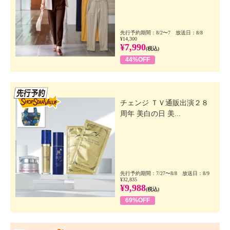
先行予約期間：8/2〜7 放送日：8/8
¥14,300
¥7,990
(税込)
44%OFF
先行SSV
チェンジ ＴＶ通販出演２８
周年 美白の日 美...
先行予約期間：7/27〜8/8 放送日：8/9
¥32,835
¥9,988
(税込)
69%OFF