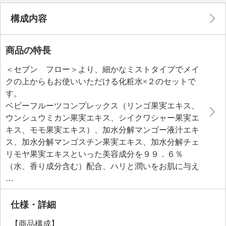
構成内容
商品の特長
＜セブン フロー＞より、細かなミストタイプでメイ
クの上からもお使いいただける化粧水×２のセットで
す。
ベビーフルーツコンプレックス（リンゴ果実エキス、
ウンシュウミカン果実エキス、シイクワシャー果実エ
キス、モモ果実エキス）、加水分解マンゴー液汁エキ
ス、加水分解マンゴスチン果実エキス、加水分解チェ
リモヤ果実エキスといった美容成分を９９．６％
（水、香り成分含む）配合、ハリと潤いをお肌に与え
る年齢に応じたお手入れのエイジングケアが行えま
す。
オレンジ油とノバラ油の精油をブレンドしたフルーテ
仕様・詳細
ィフローラルのフレッシュな香り。
【商品構成】