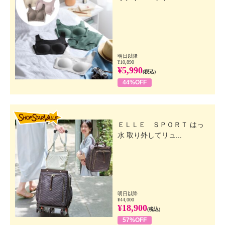
明日以降
¥10,890
¥5,990
(税込)
44%OFF
SHOP STAR VALUE
ＥＬＬＥ ＳＰＯＲＴ はっ
水 取り外してリュ...
明日以降
¥44,000
¥18,900
(税込)
57%OFF