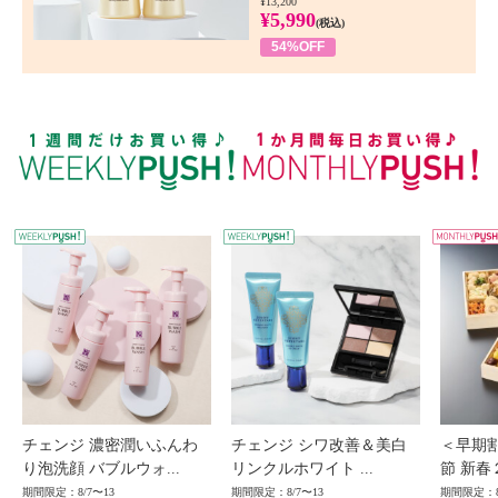
¥13,200
¥5,990
(税込)
54%OFF
WEEKLY PUSH
W
チェンジ 濃密潤いふんわ
チェンジ シワ改善＆美白
＜早期
り泡洗顔 バブルウォ...
リンクルホワイト ...
節 新春
期間限定：8/7〜13
期間限定：8/7〜13
期間限定：8