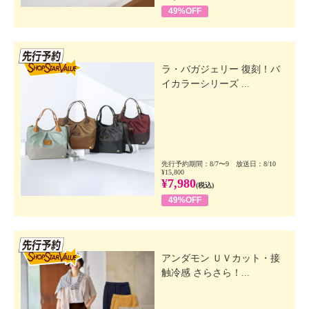
49%OFF
先行SSV
ラ・バガジェリー 復刻！バ
イカラーシリーズ ...
先行予約期間：8/7〜9 放送日：8/10
¥15,800
¥7,980
(税込)
49%OFF
先行SSV
アンダモン ＵＶカット・接
触冷感 さらさら！...