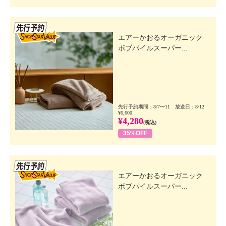
先行SSV
エアーかおるオーガニック
ボブパイルスーパー...
先行予約期間：8/7〜11 放送日：8/12
¥6,600
¥4,280
(税込)
35%OFF
先行SSV
エアーかおるオーガニック
ボブパイルスーパー...