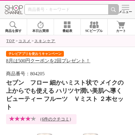
SHOP CHANNEL 
メニュー
商品を探す
本日お買得
番組表
SCピープル
カート
TOP
コスメ
スキンケア
テレビアプリを使おうキャンペーン
届
8月は500円クーポンを2回プレゼント！
ご
商品番号：804205
セブン フロー 細かいミスト状で メイクの
上からでも使える ハリツヤ潤い美肌へ導く
ビューティー フルーツ Ｖミスト ２本セッ
ト
（
6件のクチコミ
）