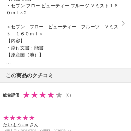
＜リニューアル情報（２０２５年１０月〜）＞
・セブン フロー ビューティー フルーツ Ｖミスト１６
従来品「ビューティー フルーツ ミスト」からリニ
０ｍｌ×２
ューアル。
従来品と比べて容量を１０ｍｌ増量しました。
＜セブン フロー ビューティー フルーツ Ｖミス
新たに下記成分を追加しました。
ト １６０ｍｌ＞
クコカルス培養エキス／ハリ。
【内容】
ベビーフルーツコンプレックス（リンゴ果実エキス、
・添付文書：能書
ウンシュウミカン果実エキス、シイクワシャー果実エ
【原産国（地）】
キス、モモ果実エキス）／ハリ。
・日本製
＜配合／無配合表示＞
合成香料不使用、タール系色素不使用、紫外線吸収剤
この商品のクチコミ
不使用
総合評価
（6）
たいようsun
さん