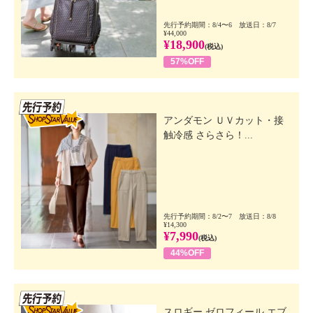
先行予約期間：8/4〜6 放送日：8/7
¥44,000
¥18,900
(税込)
57%OFF
先行SSV
アンダモン ＵＶカット・接
触冷感 さらさら！...
先行予約期間：8/2〜7 放送日：8/8
¥14,300
¥7,990
(税込)
44%OFF
先行SSV
スロギー ゼロフィール エブ