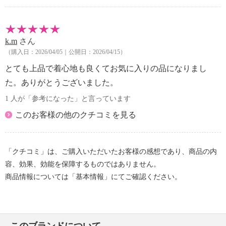
【個体差あり】
・個体差あり
【原産国（地）】
k.m
さん
・中国製
（購入日：2026/04/05｜公開日：2026/04/15）
とても上品で着心地も良くてお気に入りの品になりまし
た。ありがとうございました。
1 人が「参考になった」と言っています
このお客様の他のクチコミを見る
「クチコミ」は、ご購入いただいたお客様の感想であり、商品の内
容、効果、効能を保障するものではありません。
商品情報については「基本情報」にてご確認ください。
このブランドについて