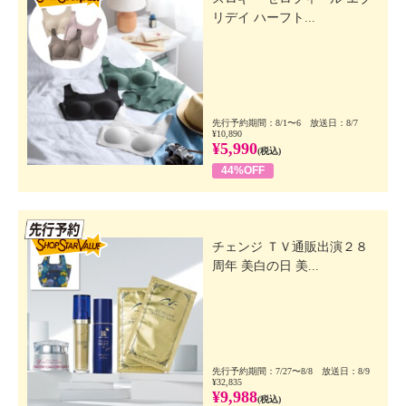
リデイ ハーフト...
先行予約期間：8/1〜6 放送日：8/7
¥10,890
¥5,990
(税込)
44%OFF
先行SSV
チェンジ ＴＶ通販出演２８
周年 美白の日 美...
先行予約期間：7/27〜8/8 放送日：8/9
¥32,835
¥9,988
(税込)