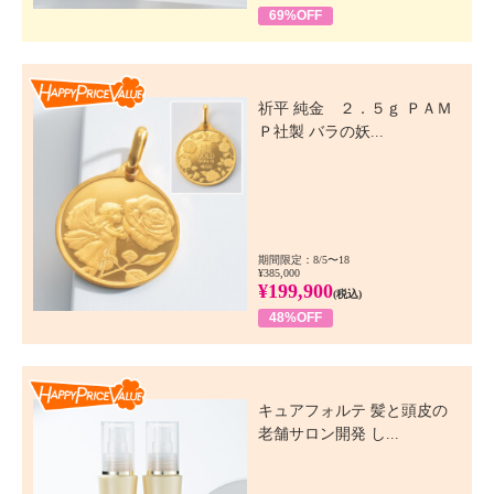
69%OFF
Happy Price Value
祈平 純金 ２．５ｇ ＰＡＭ
Ｐ社製 バラの妖...
期間限定：8/5〜18
¥385,000
¥199,900
(税込)
48%OFF
Happy Price Value
キュアフォルテ 髪と頭皮の
老舗サロン開発 し...