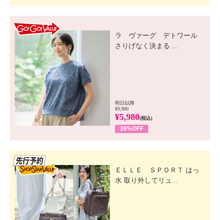
GO! GO! VALUE
ラ ヴァーグ デトワール
さりげなく決まる ...
明日以降
¥9,900
¥5,980
(税込)
39%OFF
先行SSV
ＥＬＬＥ ＳＰＯＲＴ はっ
水 取り外してリュ...