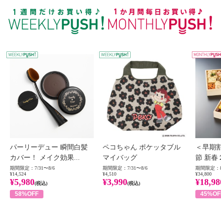
WEEKLY PUSH
W
パーリーデュー 瞬間白髪
ペコちゃん ポケッタブル
＜早期
カバー！ メイク効果...
マイバッグ
節 新春
期間限定：7/31〜8/6
期間限定：7/31〜8/6
期間限定：8
¥14,524
¥4,510
¥34,800
¥5,980
¥3,990
¥18,98
(税込)
(税込)
58%OFF
45%OF