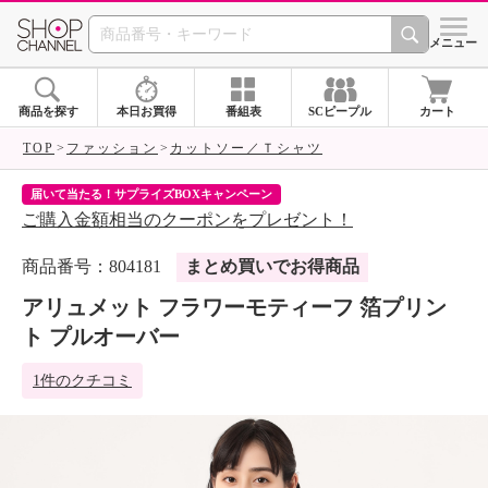
SHOP CHANNEL 
メニュー
商品を探す
本日お買得
番組表
SCピープル
カート
TOP
ファッション
カットソー／Ｔシャツ
届いて当たる！サプライズBOXキャンペーン
ク
ご購入金額相当のクーポンをプレゼント！
ク
商品番号：804181
まとめ買いでお得商品
アリュメット フラワーモティーフ 箔プリン
ト プルオーバー
1件のクチコミ