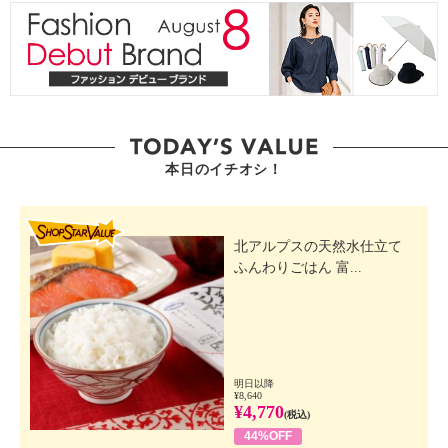
本日のイチオシ！
SHOP STAR VALUE
北アルプスの天然水仕立て
ふんわりごはん 富...
明日以降
¥8,640
¥4,770
(税込)
44%OFF