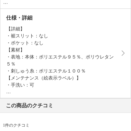
一枚で主役級になれる存在感がありながら、着まわし
力も抜群。
大人の女性のワードローブに寄り添う便利なアイテム
仕様・詳細
です。
【詳細】
・裾スリット：なし
・ポケット：なし
【素材】
・表地：本体：ポリエステル９５％、ポリウレタン
５％
・刺しゅう糸：ポリエステル１００％
【メンテナンス（絵表示ラベル）】
・手洗い：可
・漂白処理：塩素系・酸素系漂白不可
・タンブル乾燥：不可
この商品のクチコミ
・自然乾燥：日陰の吊り干し
・アイロン仕上げ：可（低温）
・ドライクリーニング：不可
1件のクチコミ
・ウエットクリーニング：可