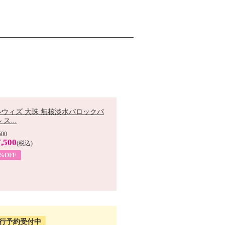
ルウィズ 大珠 無核淡水バロックパ
ス...
500
,500
(税込)
7%OFF
行予約受付中