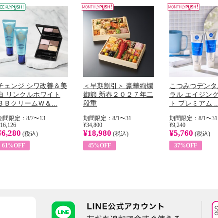
チェンジ シワ改善＆美
＜早期割引＞ 豪華絢爛
こつみつデンタ
白 リンクルホワイト
御節 新春２０２７年二
ラル エイジン
ＢＢクリームＷ＆...
段重
ト プレミアム ..
期間限定：8/7〜13
期間限定：8/1〜31
期間限定：8/1〜31
16,126
¥34,800
¥9,240
¥6,280
¥18,980
¥5,760
(税込)
(税込)
(税込)
61%OFF
45%OFF
37%OFF