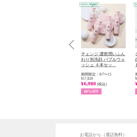
Prev
コラーゲン
オリタリア社 エキスト
チェンジ 濃密潤いふん
加熱２５度
ラバージン オリーブオ
わり泡洗顔 バブルウォ
...
イル （ノンフィ...
ッシュ ４本セッ...
31
期間限定：8/1〜31
期間限定：8/7〜13
¥22,400
¥17,820
¥
¥8,200
¥6,980
)
(税込)
(税込)
63%OFF
60%OFF
お電話から（通話無料）