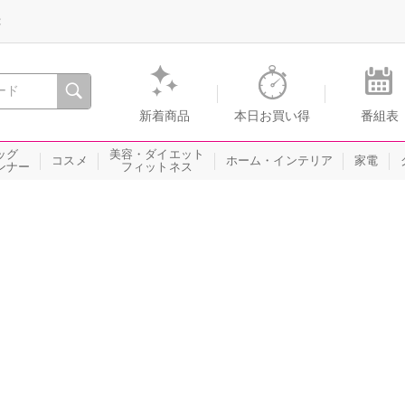
録
、瞬間を。通販・テレビショッピングのショップチャンネル
新着商品
本日お買い得
番組表
ッグ
美容・ダイエット
コスメ
ホーム・インテリア
家電
ンナー
フィットネス