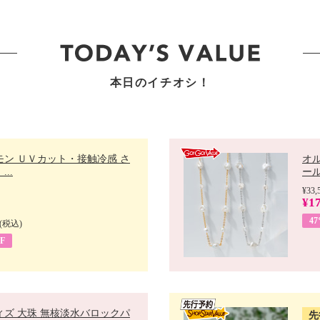
本日のイチオシ！
モン ＵＶカット・接触冷感 さ
オ
..
ール 
¥33,
¥17
4
(税込)
F
ィズ 大珠 無核淡水バロックパ
先