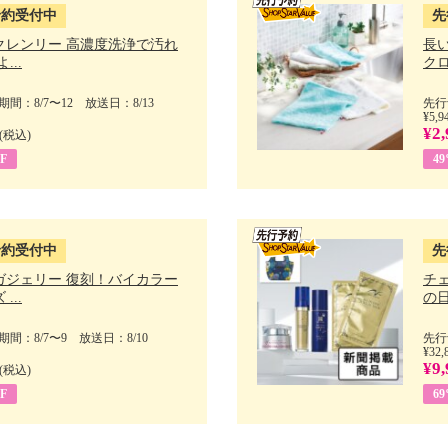
予約受付中
先
クレンリー 高濃度洗浄で汚れ
長
...
クロ
間：8/7〜12 放送日：8/13
先行
¥5,9
¥2,
(税込)
F
4
予約受付中
先
ガジェリー 復刻！バイカラー
チ
...
の日 
間：8/7〜9 放送日：8/10
先行
¥32,
¥9,
(税込)
F
6