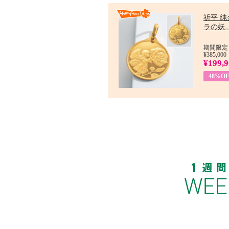
祈平 純
ラの妖..
期間限定：
¥385,000
¥199,
48%OF