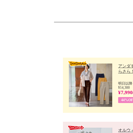
アンダ
らさら！.
明日以降
¥14,300
¥7,990
44%OF
オルウ