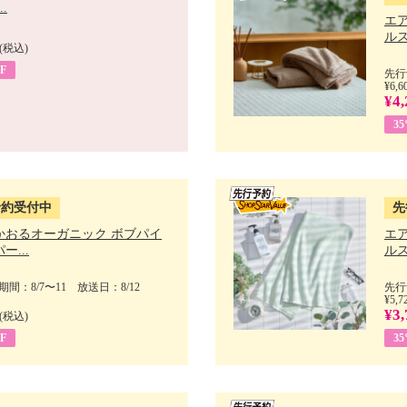
.
エ
ルス
(税込)
F
先行
¥6,6
¥4,
3
予約受付中
先
かおるオーガニック ボブパイ
エ
ー...
ルス
間：8/7〜11 放送日：8/12
先行
¥5,7
¥3,
(税込)
F
3