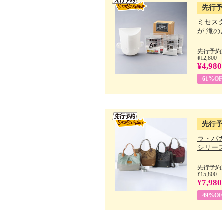
先行
ミセス
が 滝のよ
先行予約期
¥12,800
¥4,980
61%OF
先行
ラ・バ
シリーズ 
先行予約期
¥15,800
¥7,980
49%OF