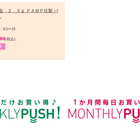
金 ２．５ｇ ＰＡＭＰ社製 バ
.
8/5〜18
900
(税込)
F