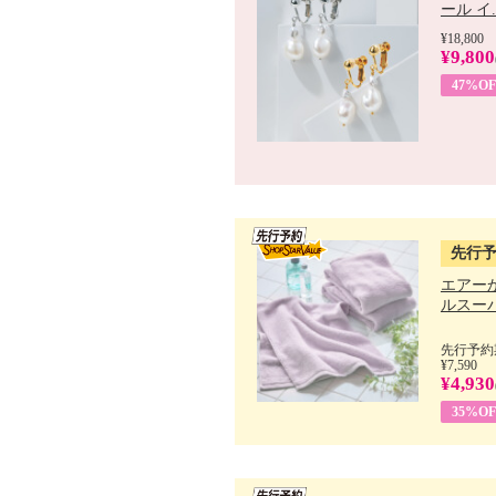
ール イ..
¥18,800
¥9,800
47%OF
先行
エアー
ルスーパ
先行予約期
¥7,590
¥4,930
35%OF