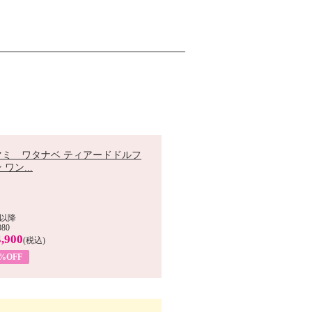
マミ ワタナベ ティアードドルフ
 ワン...
以降
080
,900
(税込)
0%OFF