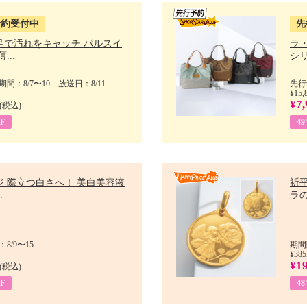
予約受付中
先
足で汚れをキャッチ パルスイ
ラ
...
シリ
間：8/7〜10 放送日：8/11
先行
¥15,
¥7,
(税込)
F
4
ジ 際立つ白さへ！ 美白美容液
祈平
.
ラの
8/9〜15
期間
¥385
¥1
(税込)
F
4