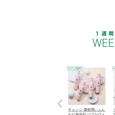
コラーゲン
オリタリア社 エキスト
チェンジ 濃密潤いふん
Prev
加熱２５度
ラバージン オリーブオ
わり泡洗顔 バブルウォ