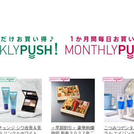
チェンジ シワ改善＆美
＜早期割引＞ 豪華絢爛
こつみつデンタ
白 リンクルホワイト
御節 新春２０２７年二
ラル エイジン