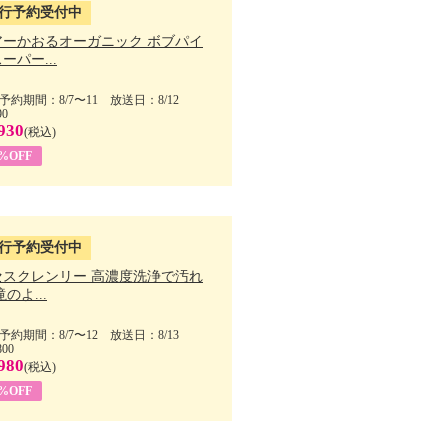
行予約受付中
アーかおるオーガニック ボブパイ
ーパー...
予約期間：8/7〜11 放送日：8/12
90
930
(税込)
5%OFF
行予約受付中
セスクレンリー 高濃度洗浄で汚れ
滝のよ...
予約期間：8/7〜12 放送日：8/13
800
980
(税込)
1%OFF