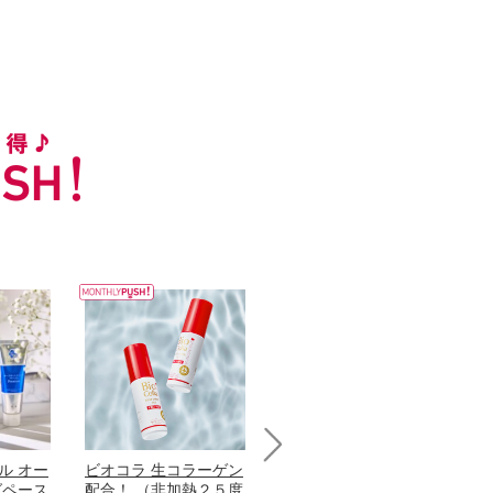
ル オー
ビオコラ 生コラーゲン
オリタリア社 エキスト
チ
Next
グペース
配合！ （非加熱２５度
ラバージン オリーブオ
わ