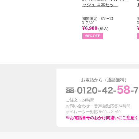
...
イル （ノンフィ...
ッシュ ４本セッ...
31
期間限定：8/1〜31
期間限定：8/7〜13
¥22,400
¥17,820
¥
¥8,200
¥6,980
)
(税込)
(税込)
63%OFF
60%OFF
お電話から（通話無料）
ご注文：24時間
お問い合わせ：音声自動応答24時間
オペレーター対応 9:00～21:00
※お電話番号のおかけ間違いにご注意く