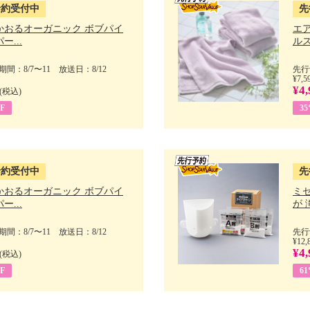
予約受付中
先
かおるオーガニック ボブパイ
エ
ー...
ルス
間：8/7〜11 放送日：8/12
先行
¥7,5
¥4,
(税込)
F
3
予約受付中
先
かおるオーガニック ボブパイ
ミ
ー...
が 
間：8/7〜11 放送日：8/12
先行
¥12,
¥4,
(税込)
F
6