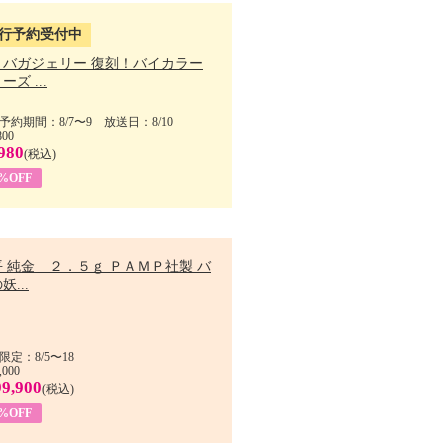
行予約受付中
・バガジェリー 復刻！バイカラー
ーズ ...
予約期間：8/7〜9 放送日：8/10
800
980
(税込)
9%OFF
 純金 ２．５ｇ ＰＡＭＰ社製 バ
妖...
限定：8/5〜18
,000
99,900
(税込)
8%OFF