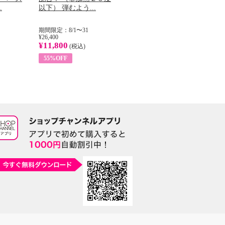
.
以下） 弾むよう...
イル （ノンフィ...
ッ
期間限定：8/1〜31
期間限定：8/1〜31
期
¥26,400
¥22,400
¥17
¥11,800
¥8,200
¥6
(税込)
(税込)
55%OFF
63%OFF