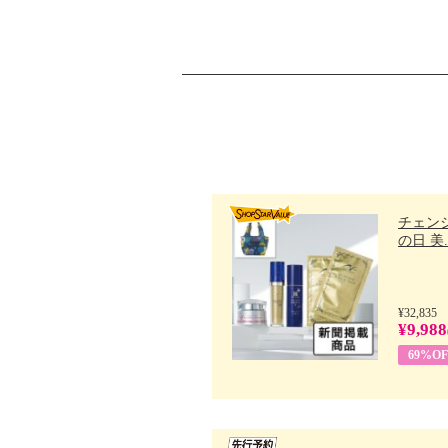
チェン
の日 美..
¥32,835
¥9,988
69%OF