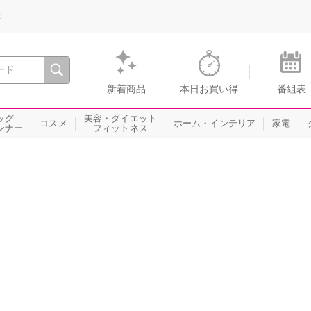
録
、瞬間を。通販・テレビショッピングのショップチャンネル
新着商品
本日お買い得
番組表
ッグ
美容・ダイエット
コスメ
ホーム・インテリア
家電
ンナー
フィットネス