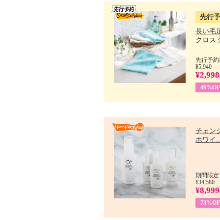
先行
長い毛
クロス 薄
先行予約期
¥5,940
¥2,998
49%OF
チェン
ホワイ..
期間限定：
¥34,580
¥8,999
73%OF