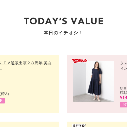
本日のイチオシ！
ジ ＴＶ通販出演２８周年 美白
タ
.
ィン
明日
¥25,
(税込)
¥14
F
4