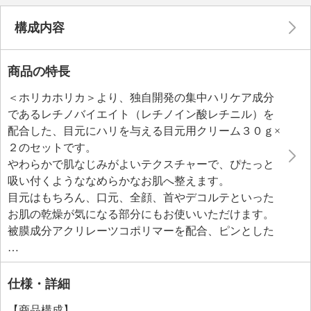
構成内容
商品の特長
＜ホリカホリカ＞より、独自開発の集中ハリケア成分
であるレチノバイエイト（レチノイン酸レチニル）を
配合した、目元にハリを与える目元用クリーム３０ｇ×
２のセットです。
やわらかで肌なじみがよいテクスチャーで、ぴたっと
吸い付くようななめらかなお肌へ整えます。
目元はもちろん、口元、全顔、首やデコルテといった
お肌の乾燥が気になる部分にもお使いいただけます。
被膜成分アクリレーツコポリマーを配合、ピンとした
ハリを与え、お肌の凹凸をなめらかに見せます。
バクチオール、ヒト脂肪細胞順化培養液、独自開発成
分である黄金燕の巣（アナツバメ巣エキス、コロイド
仕様・詳細
性金）といったハリに特化した美容成分を厳選配合し
【商品構成】