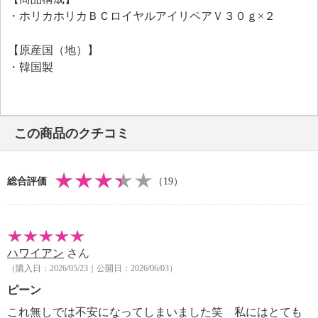
ています。
・ホリカホリカＢＣロイヤルアイリペアＶ３０ｇ×２
日本限定商品。
＜リニューアル情報（２０２５年１１月〜）＞
【原産国（地）】
従来品「ＢＣゴールド ロイヤル アイリペア」よ
・韓国製
り、さらハリ成分にこだわってリニューアル。
下記成分を新たに追加しました。
バクチオール／ハリ。
下記成分を従来品の３倍増量して配合しました。
この商品のクチコミ
ダイマージリノール酸（フィトステリル／イソステア
リル／セチル／ステアリル／ベヘニル）／ツヤ、光の
反射で凹凸をカバー。
総合評価
（19）
＜配合／無配合表示＞
合成香料不使用、ノンアルコール、タール系色素不使
用、紫外線吸収剤不使用
ハワイアン
さん
（購入日：2026/05/23｜公開日：2026/06/03）
ピーン
これ無しでは不安になってしまいました笑 私にはとても