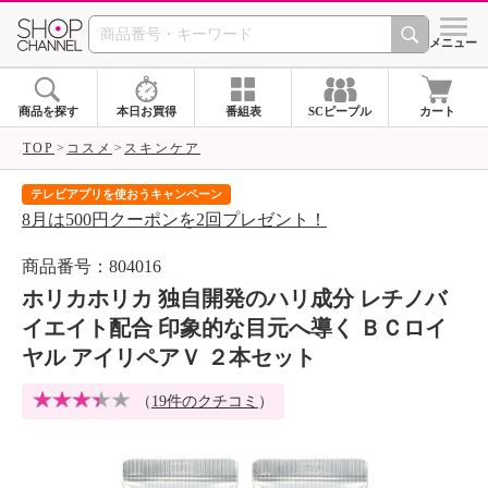
SHOP CHANNEL 
メニュー
商品を探す
本日お買得
番組表
SCピープル
カート
TOP
コスメ
スキンケア
テレビアプリを使おうキャンペーン
届
8月は500円クーポンを2回プレゼント！
ご
商品番号：804016
ホリカホリカ 独自開発のハリ成分 レチノバ
イエイト配合 印象的な目元へ導く ＢＣロイ
ヤル アイリペアＶ ２本セット
（
19件のクチコミ
）