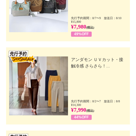
先行予約期間：8/7〜9 放送日：8/10
¥15,800
¥7,980
(税込)
49%OFF
先行SSV
アンダモン ＵＶカット・接
触冷感 さらさら！...
先行予約期間：8/2〜7 放送日：8/8
¥14,300
¥7,990
(税込)
44%OFF
先行SSV