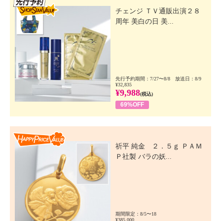
チェンジ ＴＶ通販出演２８
周年 美白の日 美...
先行予約期間：7/27〜8/8 放送日：8/9
¥32,835
¥9,988
(税込)
69%OFF
Happy Price Value
祈平 純金 ２．５ｇ ＰＡＭ
Ｐ社製 バラの妖...
期間限定：8/5〜18
¥385,000