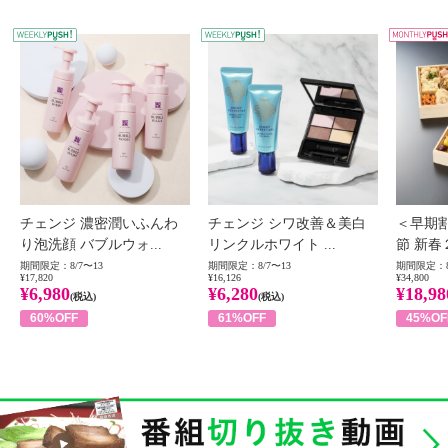
WEEKLY PUSH
W
チェンジ 濃密潤いふんわ
チェンジ シワ改善＆美白
＜早期
り泡洗顔 バブルウォ...
リンクルホワイト ...
節 新春
期間限定：8/7〜13
期間限定：8/7〜13
期間限定：8
¥17,820
¥16,126
¥34,800
¥6,980
¥6,280
¥18,98
(税込)
(税込)
60%OFF
61%OFF
45%OF