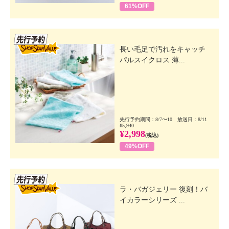
61%OFF
先行SSV
長い毛足で汚れをキャッチ
パルスイクロス 薄...
先行予約期間：8/7〜10 放送日：8/11
¥5,940
¥2,998
(税込)
49%OFF
先行SSV
ラ・バガジェリー 復刻！バ
イカラーシリーズ ...