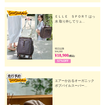
SHOP STAR VALUE
ＥＬＬＥ ＳＰＯＲＴ はっ
水 取り外してリュ...
明日以降
¥44,000
¥18,900
(税込)
57%OFF
先行SSV
エアーかおるオーガニック
ボブパイルスーパー...