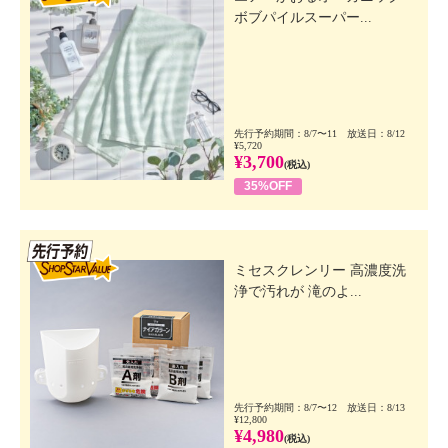
ボブパイルスーパー...
先行予約期間：8/7〜11 放送日：8/12
¥5,720
¥3,700
(税込)
35%OFF
先行SSV
ミセスクレンリー 高濃度洗
浄で汚れが 滝のよ...
先行予約期間：8/7〜12 放送日：8/13
¥12,800
¥4,980
(税込)