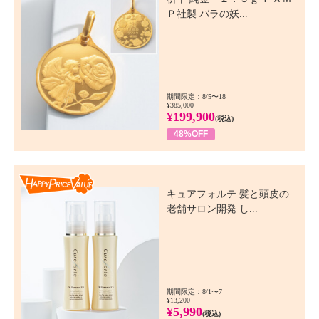
Ｐ社製 バラの妖...
期間限定：8/5〜18
¥385,000
¥199,900
(税込)
48%OFF
Happy Price Value
キュアフォルテ 髪と頭皮の
老舗サロン開発 し...
期間限定：8/1〜7
¥13,200
¥5,990
(税込)