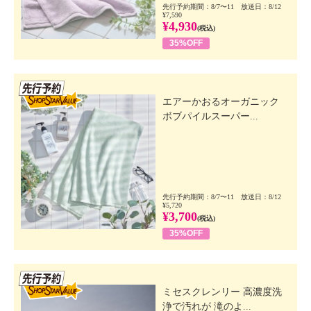
先行予約期間：8/7〜11 放送日：8/12
¥7,590
¥4,930
(税込)
35%OFF
先行SSV
エアーかおるオーガニック
ボブパイルスーパー...
先行予約期間：8/7〜11 放送日：8/12
¥5,720
¥3,700
(税込)
35%OFF
先行SSV
ミセスクレンリー 高濃度洗
浄で汚れが 滝のよ...