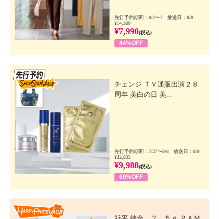
先行予約期間：8/2〜7 放送日：8/8
¥14,300
¥7,990
(税込)
44%OFF
先行SSV
チェンジ ＴＶ通販出演２８
周年 美白の日 美...
先行予約期間：7/27〜8/8 放送日：8/9
¥32,835
¥9,988
(税込)
69%OFF
Happy Price Value
祈平 純金 ２．５ｇ ＰＡＭ