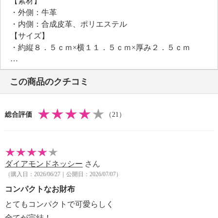
【素材】
・外側：牛革
・内側：合成皮革、ポリエステル
【サイズ】
・約縦８．５ｃｍ×横１１．５ｃｍ×厚み２．５ｃｍ
【重さ】
・約９５ｇ
この商品のクチコミ
【個体差あり】
・個体差あり
【原産国（地）】
総合評価
（21）
・中国製
ダイアモンドネッシー
さん
（購入日：2026/06/27｜公開日：2026/07/07）
コンパクトなお財布
とてもコンパクトで可愛らしく
全てが完結！