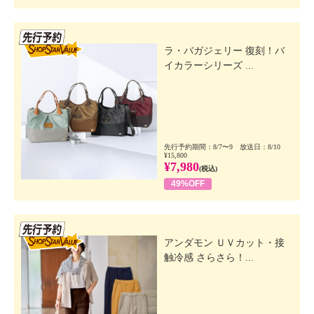
先行SSV
ラ・バガジェリー 復刻！バ
イカラーシリーズ ...
先行予約期間：8/7〜9 放送日：8/10
¥15,800
¥7,980
(税込)
49%OFF
先行SSV
アンダモン ＵＶカット・接
触冷感 さらさら！...