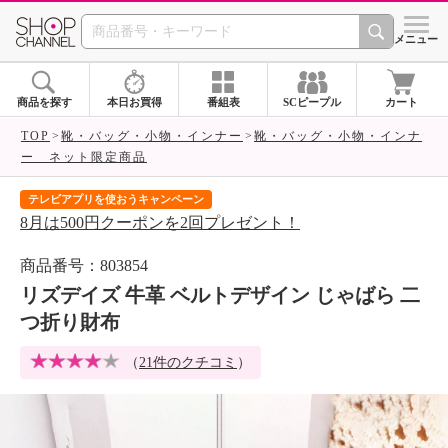
SHOP CHANNEL 
メニュー
商品を探す
本日お買得
番組表
SCピープル
カート
TOP
靴・バッグ・小物・インナー
靴・バッグ・小物・インナ
ー ネット限定商品
テレビアプリを使おうキャンペーン
届
8月は500円クーポンを2回プレゼント！
ご
商品番号：803854
リズデイズ 牛革 ベルトデザイン じゃばら 二
つ折り財布
（
21件のクチコミ
）