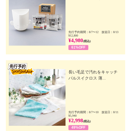
先行予約期間：8/7〜12 放送日：8/13
¥12,800
¥4,980
(税込)
61%OFF
先行SSV
長い毛足で汚れをキャッチ
パルスイクロス 薄...
先行予約期間：8/7〜10 放送日：8/11
¥5,940
¥2,998
(税込)
49%OFF