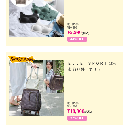
明日以降
¥10,890
¥5,990
(税込)
44%OFF
SHOP STAR VALUE
ＥＬＬＥ ＳＰＯＲＴ はっ
水 取り外してリュ...
明日以降
¥44,000
¥18,900
(税込)
57%OFF