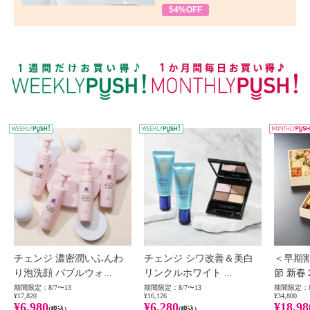
54%OFF
WEEKLY PUSH
W
チェンジ 濃密潤いふんわ
チェンジ シワ改善＆美白
＜早期
り泡洗顔 バブルウォ...
リンクルホワイト ...
節 新春
期間限定：8/7〜13
期間限定：8/7〜13
期間限定：8
¥17,820
¥16,126
¥34,800
¥6,980
¥6,280
¥18,98
(税込)
(税込)