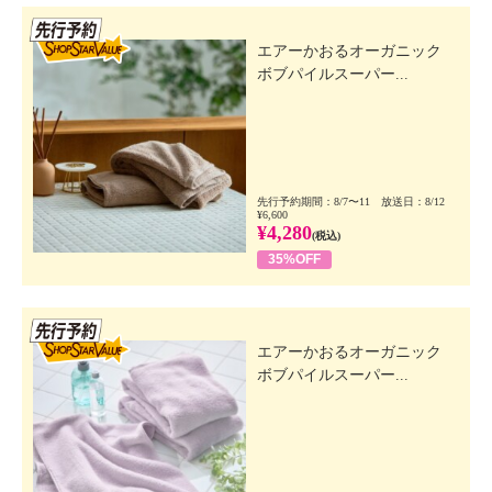
先行SSV
エアーかおるオーガニック
ボブパイルスーパー...
先行予約期間：8/7〜11 放送日：8/12
¥6,600
¥4,280
(税込)
35%OFF
先行SSV
エアーかおるオーガニック
ボブパイルスーパー...