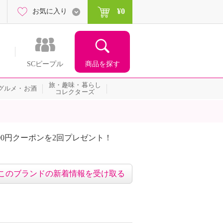
¥0
お気に入り
商品を探す
SCピープル
旅・趣味・暮らし
グルメ・お酒
コレクターズ
00円クーポンを2回プレゼント！
届いて当たる！サプライズ
このブランドの新着情報を受け取る