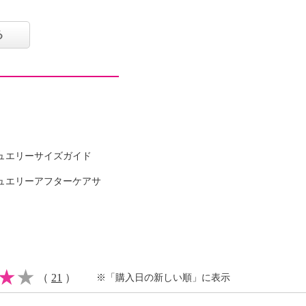
る
厚み２．５ｃｍ
ュエリーサイズガイド
ュエリーアフターケアサ
（
21
）
※「購入日の新しい順」に表示