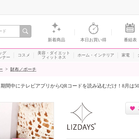
間を。通販・テレビショッピングのショップチャンネル
新着商品
本日お買い得
番組表
ッグ
美容・ダイエット
コスメ
ホーム・インテリア
家電
ンナー
フィットネス
>
ー
財布／ポーチ
期間中にテレビアプリからQRコードを読み込むだけ！8月は5