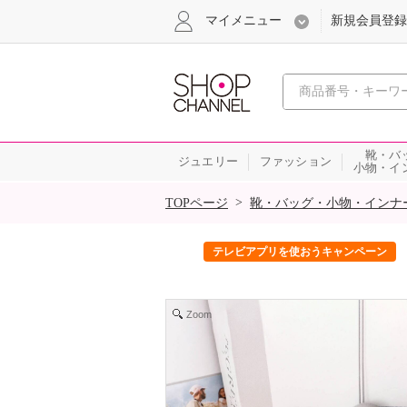
マイメニュー
新規会員登録
心おどる、瞬
靴・バ
ジュエリー
ファッション
小物・イ
SALE
>
TOPページ
靴・バッグ・小物・インナ
ック！
テレビアプリを使おうキャンペーン
Zoom