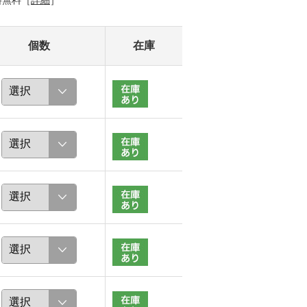
料無料［
詳細
］
個数
在庫