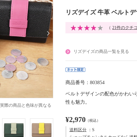
リズデイズ 牛革 ベルトデ
（
21件のクチ
リズデイズの商品一覧を見る
商品番号：803854
ベルトデザインの配色がかわい
性も魅力。
実際の商品と色味が異なる
¥2,970
（税込）
送料区分
：S