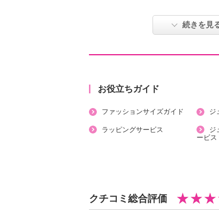
・内側：合成皮革、ポリエステル
【サイズ】
続きを見
・約縦８．５ｃｍ×横１１．５ｃｍ×
【重さ】
・約９５ｇ
【個体差あり】
・個体差あり
お役立ちガイド
【原産国（地）】
ファッションサイズガイド
ジ
・中国製
ラッピングサービス
ジ
ービス
クチコミ総合評価