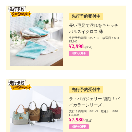
SSV先行
先行予約受付中
長い毛足で汚れをキャッチ
パルスイクロス 薄...
先行予約期間：8/7〜10 放送日：8/11
¥5,940
¥2,998
(税込)
49%OFF
SSV先行
先行予約受付中
ラ・バガジェリー 復刻！バ
イカラーシリーズ ...
先行予約期間：8/7〜9 放送日：8/10
¥15,800
¥7,980
(税込)
49%OFF