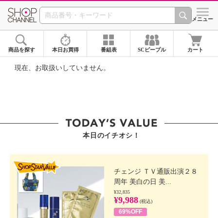
SHOP CHANNEL ショ
メニュー
商品を探す
本日お買得
番組表
SCピープル
カート
現在、お取扱いしていません。
本日のイチオシ！
SHOP STAR VALUE
チェンジ ＴＶ通販出演２８
周年 美白の日 美...
¥32,835
¥9,988
(税込)
69%OFF