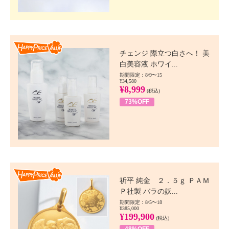
Happy Price value
チェンジ 際立つ白さへ！ 美
白美容液 ホワイ...
期間限定：8/9〜15
¥34,580
¥8,999
(税込)
73%OFF
Happy Price value
祈平 純金 ２．５ｇ ＰＡＭ
Ｐ社製 バラの妖...
期間限定：8/5〜18
¥385,000
¥199,900
(税込)