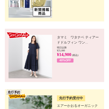
GO!GO! VALUE
タマミ ワタナベ ティアー
ドドルフィン ワン...
明日以降
¥25,080
¥14,900
(税込)
40%OFF
SSV先行
先行予約受付中
エアーかおるオーガニック