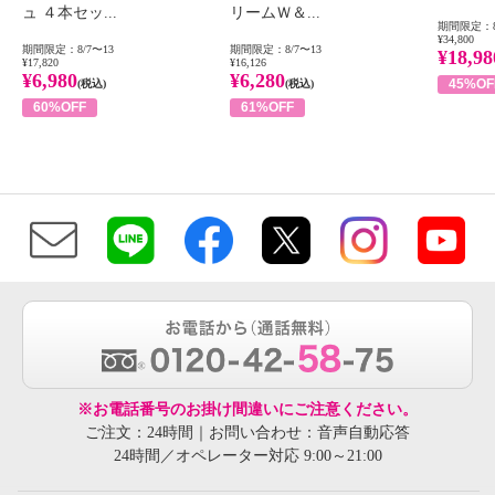
ュ ４本セッ...
リームＷ＆...
期間限定：8
¥34,800
期間限定：8/7〜13
期間限定：8/7〜13
¥18,98
¥17,820
¥16,126
¥6,980
¥6,280
45%OF
(税込)
(税込)
60%OFF
61%OFF
※お電話番号のお掛け間違いにご注意ください。
ご注文：24時間｜お問い合わせ：音声自動応答
24時間／オペレーター対応 9:00～21:00