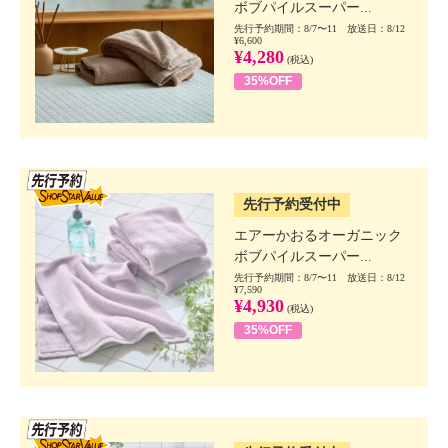
ボブパイルスーパー...
先行予約期間：8/7〜11 放送日：8/12
¥6,600
¥4,280
(税込)
35%OFF
SSV先行
先行予約受付中
エアーかおるオーガニック
ボブパイルスーパー...
先行予約期間：8/7〜11 放送日：8/12
¥7,590
¥4,930
(税込)
35%OFF
SSV先行