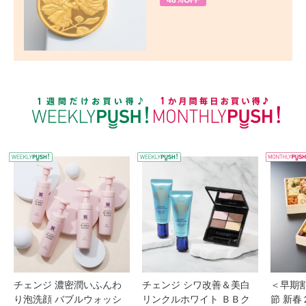
48%OFF
WEEKLY PUSH
W
チェンジ 濃密潤いふんわ
チェンジ シワ改善＆美白
＜早期
り泡洗顔 バブルウォッシ
リンクルホワイト ＢＢク
節 新