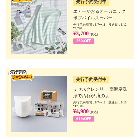
先行予約受付中
エアーかおるオーガニック
ボブパイルスーパー...
先行予約期間：8/7〜11 放送日：8/12
¥5,720
¥3,700
(税込)
35%OFF
SSV先行
先行予約受付中
ミセスクレンリー 高濃度洗
浄で汚れが 滝のよ...
先行予約期間：8/7〜12 放送日：8/13
¥12,800
¥4,980
(税込)
61%OFF