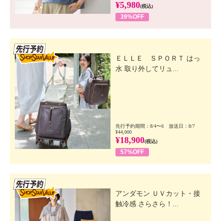
¥5,980
(税込)
39%OFF
先行SSV
ＥＬＬＥ ＳＰＯＲＴ はっ
水 取り外してリュ...
先行予約期間：8/4〜6 放送日：8/7
¥44,000
¥18,900
(税込)
57%OFF
先行SSV
アンダモン ＵＶカット・接
触冷感 さらさら！...