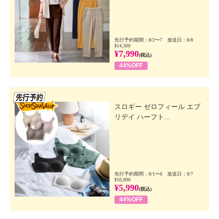
先行予約期間：8/2〜7 放送日：8/8
¥14,300
¥7,990
(税込)
44%OFF
先行SSV
スロギー ゼロフィール エブ
リデイ ハーフト...
先行予約期間：8/1〜6 放送日：8/7
¥10,890
¥5,990
(税込)
44%OFF