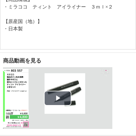
成分配合バランスにより、汗、水、皮脂に強くて、ぽ
・ミラココ ティント アイライナー ３ｍｌ×２
ろぽろと落ちにくく、密着性と柔軟性があり目元の動
きにも化粧くずれしにくい。
【原産国（地）】
落とすときはクレンジングで落とせます。
・日本製
＜リニューアル情報（２０２５年９月〜）＞
従来品「ティント アイライナー」から、さらに落ち
にくさにこだわってリニューアルしました。
新たに、下記成分を追加しました。
（スチレン／アクリレーツ）コポリマー（皮膜成
商品動画を見る
分）。
（アクリレーツ／アクリル酸エチルへキシル）コポリ
マー（皮膜成分）。
＜配合／無配合表示＞
合成香料不使用、タール系色素不使用
Play
Video