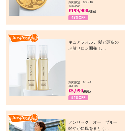
期間限定：8/5〜18
¥385,000
¥199,900
(税込)
48%OFF
Happy Price Value
キュアフォルテ 髪と頭皮の
老舗サロン開発 し...
期間限定：8/1〜7
¥13,200
¥5,990
(税込)
54%OFF
Happy Price Value
アンリック オー ブルー
軽やかに風をまとう...