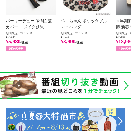
パーリーデュー 瞬間白髪
ペコちゃん ポケッタブル
＜早期
カバー！ メイク効果...
マイバッグ
節 新春
期間限定：7/31〜8/6
期間限定：7/31〜8/6
期間限定：8
¥14,524
¥4,510
¥34,800
¥5,980
¥3,990
¥18,98
(税込)
(税込)
58%OFF
45%OF