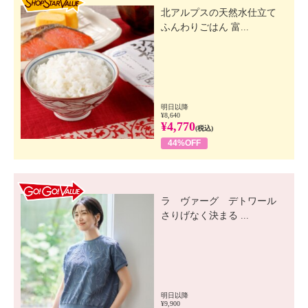
北アルプスの天然水仕立て
ふんわりごはん 富...
明日以降
¥8,640
¥4,770
(税込)
44%OFF
GO! GO! VALUE
ラ ヴァーグ デトワール
さりげなく決まる ...
明日以降
¥9,900