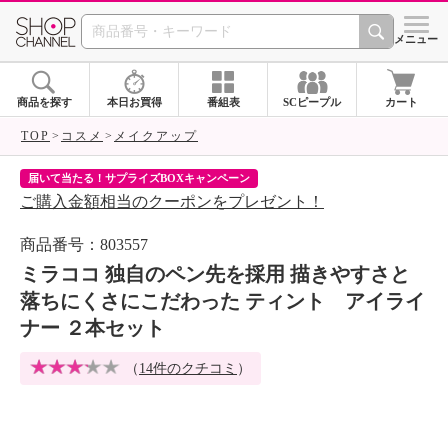
SHOP CHANNEL 
メニュー
商品を探す
本日お買得
番組表
SCピープル
カート
TOP
コスメ
メイクアップ
届いて当たる！サプライズBOXキャンペーン
ク
ご購入金額相当のクーポンをプレゼント！
ク
商品番号：803557
ミラココ 独自のペン先を採用 描きやすさと
落ちにくさにこだわった ティント アイライ
ナー ２本セット
（
14件のクチコミ
）