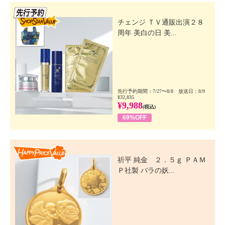
先行SSV
チェンジ ＴＶ通販出演２８
周年 美白の日 美...
先行予約期間：7/27〜8/8 放送日：8/9
¥32,835
¥9,988
(税込)
69%OFF
Happy Price Value
祈平 純金 ２．５ｇ ＰＡＭ
Ｐ社製 バラの妖...