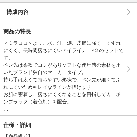
構成内容
商品の特長
＜ミラココ＞より、水、汗、涙、皮脂に強く、くずれ
にくく、長時間落ちにくいアイライナー×２のセットで
す。
ペン先は柔軟でコシがありソフトな使用感の素材を用
いたブランド独自のマーカータイプ。
持ち手は太くて持ちやすい形状で、ペン先が細くてぶ
れにくいためキレイなラインが描けます。
お肌に密着し、落ちにくくなることを目指してカーボ
ンブラック（着色剤）を配合。
３種類の皮膜成分（（スチレン／アクリル酸アルキ
ル）コポリマーアンモニウム）、（スチレン／アクリ
レーツ）コポリマー、（アクリレーツ／アクリル酸エ
仕様・詳細
チルへキシル）コポリマー）を配合、ブランド独自の
【商品構成】