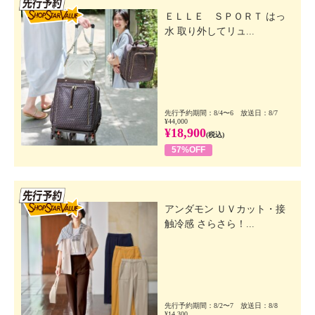
ＥＬＬＥ ＳＰＯＲＴ はっ
水 取り外してリュ...
先行予約期間：8/4〜6 放送日：8/7
¥44,000
¥18,900
(税込)
57%OFF
先行SSV
アンダモン ＵＶカット・接
触冷感 さらさら！...
先行予約期間：8/2〜7 放送日：8/8
¥14,300