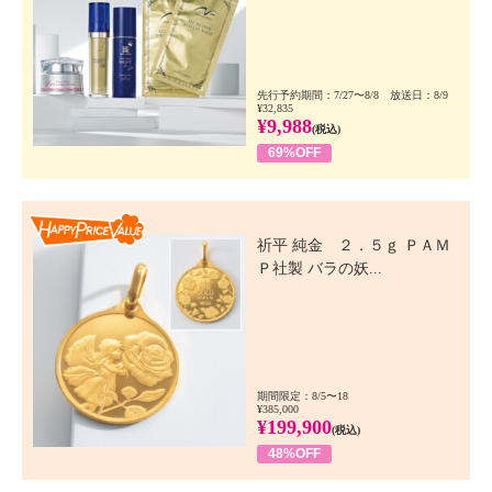
先行予約期間：7/27〜8/8 放送日：8/9
¥32,835
¥9,988
(税込)
69%OFF
Happy Price Value
祈平 純金 ２．５ｇ ＰＡＭ
Ｐ社製 バラの妖...
期間限定：8/5〜18
¥385,000
¥199,900
(税込)
48%OFF