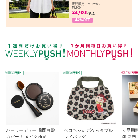
期間限定：7/31〜8/6
¥8,900
¥4,980
(税込)
44%OFF
WEEKLY PUSH
W
パーリーデュー 瞬間白髪
ペコちゃん ポケッタブル
＜早期
カバー！ メイク効果...
マイバッグ
節 新春