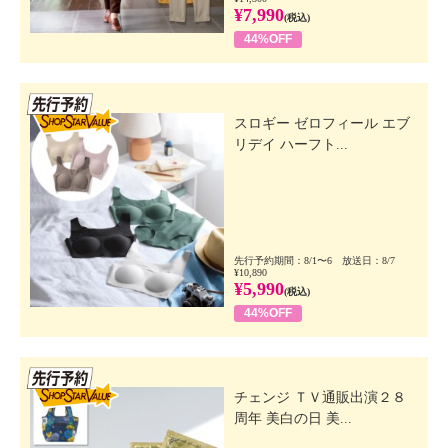
¥7,990
(税込)
44%OFF
先行SSV
スロギー ゼロフィール エブ
リデイ ハーフト...
先行予約期間：8/1〜6 放送日：8/7
¥10,890
¥5,990
(税込)
44%OFF
先行SSV
チェンジ ＴＶ通販出演２８
周年 美白の日 美...