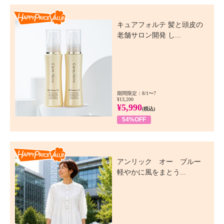
Happy Price Value
キュアフォルテ 髪と頭皮の
老舗サロン開発 し...
期間限定：8/1〜7
¥13,200
¥5,990
(税込)
54%OFF
Happy Price Value
アンリック オー ブルー
軽やかに風をまとう...