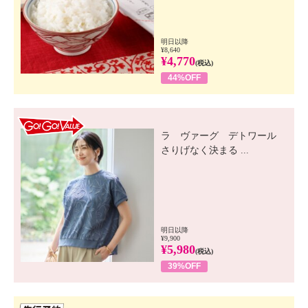
明日以降
¥8,640
¥4,770
(税込)
44%OFF
GO! GO! VALUE
ラ ヴァーグ デトワール
さりげなく決まる ...
明日以降
¥9,900
¥5,980
(税込)
39%OFF
先行SSV