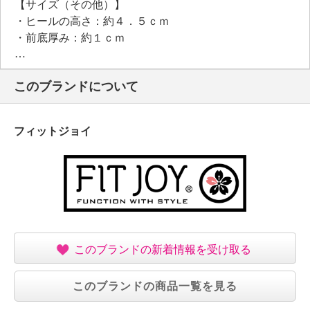
【サイズ（その他）】
・ヒールの高さ：約４．５ｃｍ
・前底厚み：約１ｃｍ
・前側着地点厚み：約１．５ｃｍ
・高低差：約３ｃｍ
このブランドについて
【重さ】
・片足約２００ｇ（サイズにより多少の差異あり）
【個体差あり】
フィットジョイ
・個体差あり
【原産国（地）】
・カンボジア製
このブランドの新着情報を受け取る
このブランドの商品一覧を見る