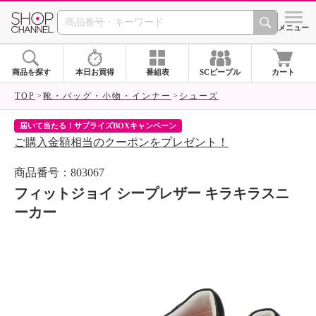
SHOP CHANNEL 
メニュー
商品を探す
本日お買得
番組表
SCピープル
カート
TOP
靴・バッグ・小物・インナー
シューズ
届いて当たる！サプライズBOXキャンペーン
ク
ご購入金額相当のクーポンをプレゼント！
ク
商品番号：803067
フィットジョイ シープレザー キラキラスニ
ーカー