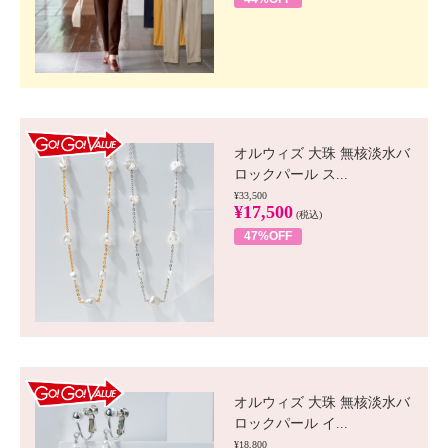
GO!GO! VALUE
オルウィズ 大珠 無核淡水バ
ロックパール ス...
¥33,500
¥17,500
(税込)
47%OFF
GO!GO! VALUE
オルウィズ 大珠 無核淡水バ
ロックパール イ...
¥18,800