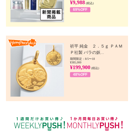
¥9,988
(税込)
69%OFF
Happy Price value
祈平 純金 ２．５ｇ ＰＡＭ
Ｐ社製 バラの妖...
期間限定：8/5〜18
¥385,000
¥199,900
(税込)
48%OFF