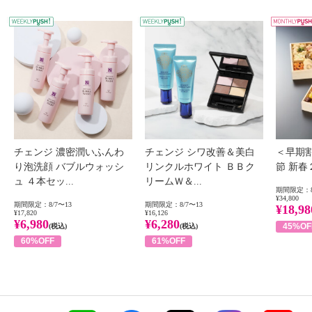
WEEKLY PUSH
W
チェンジ 濃密潤いふんわ
チェンジ シワ改善＆美白
＜早期
り泡洗顔 バブルウォッシ
リンクルホワイト ＢＢク
節 新
ュ ４本セッ...
リームＷ＆...
期間限定：8
¥34,800
期間限定：8/7〜13
期間限定：8/7〜13
¥18,98
¥17,820
¥16,126
¥6,980
¥6,280
45%OF
(税込)
(税込)
60%OFF
61%OFF