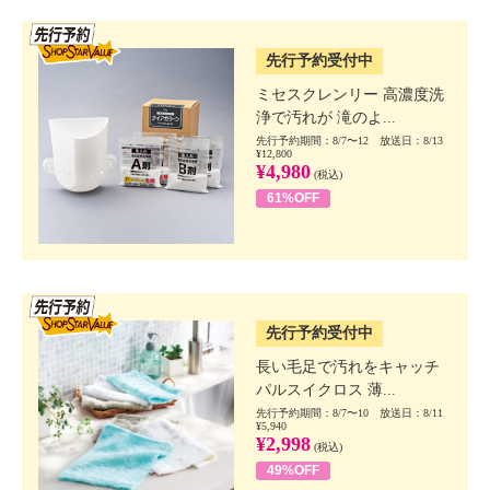
SSV先行
先行予約受付中
ミセスクレンリー 高濃度洗
浄で汚れが 滝のよ...
先行予約期間：8/7〜12 放送日：8/13
¥12,800
¥4,980
(税込)
61%OFF
SSV先行
先行予約受付中
長い毛足で汚れをキャッチ
パルスイクロス 薄...
先行予約期間：8/7〜10 放送日：8/11
¥5,940
¥2,998
(税込)
49%OFF