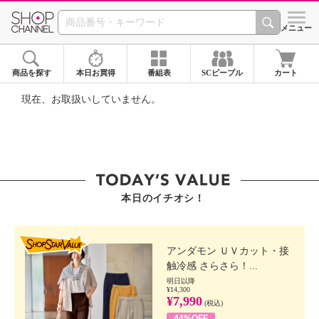
SHOP CHANNEL ショ
メニュー
商品を探す
本日お買得
番組表
SCピープル
カート
現在、お取扱いしていません。
本日のイチオシ！
SHOP STAR VALUE
アンダモン ＵＶカット・接
触冷感 さらさら！...
明日以降
¥14,300
¥7,990
(税込)
44%OFF