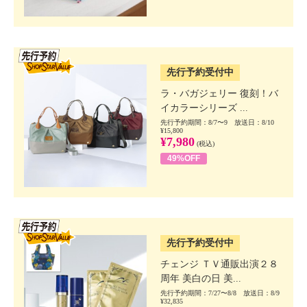
SSV先行
先行予約受付中
ラ・バガジェリー 復刻！バ
イカラーシリーズ ...
先行予約期間：8/7〜9 放送日：8/10
¥15,800
¥7,980
(税込)
49%OFF
SSV先行
先行予約受付中
チェンジ ＴＶ通販出演２８
周年 美白の日 美...
先行予約期間：7/27〜8/8 放送日：8/9
¥32,835