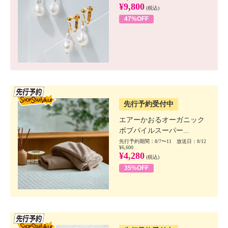
¥9,800
(税込)
47%OFF
SSV先行
先行予約受付中
エアーかおるオーガニック
ボブパイルスーパー...
先行予約期間：8/7〜11 放送日：8/12
¥6,600
¥4,280
(税込)
35%OFF
SSV先行