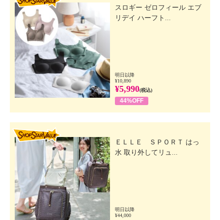
スロギー ゼロフィール エブ
リデイ ハーフト...
明日以降
¥10,890
¥5,990
(税込)
44%OFF
SHOP STAR VALUE
ＥＬＬＥ ＳＰＯＲＴ はっ
水 取り外してリュ...
明日以降
¥44,000