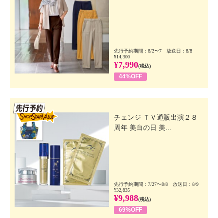
先行予約期間：8/2〜7 放送日：8/8
¥14,300
¥7,990
(税込)
44%OFF
先行SSV
チェンジ ＴＶ通販出演２８
周年 美白の日 美...
先行予約期間：7/27〜8/8 放送日：8/9
¥32,835
¥9,988
(税込)
69%OFF