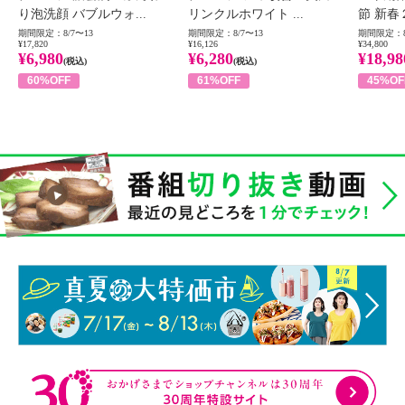
り泡洗顔 バブルウォ...
リンクルホワイト ...
節 新春
期間限定：8/7〜13
期間限定：8/7〜13
期間限定：8
¥17,820
¥16,126
¥34,800
¥6,980
¥6,280
¥18,98
(税込)
(税込)
60%OFF
61%OFF
45%OF