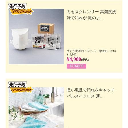
先行SSV
ミセスクレンリー 高濃度洗
浄で汚れが 滝のよ...
先行予約期間：8/7〜12 放送日：8/13
¥12,800
¥4,980
(税込)
61%OFF
先行SSV
長い毛足で汚れをキャッチ
パルスイクロス 薄...