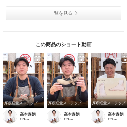
一覧を見る
この商品のショート動画
厚底軽量ストラップパンプスのインソール
厚底軽量ストラップパンプスのサイズ選び
厚底軽量ストラッ
高本泰朗
高本泰朗
高本泰朗
179cm
179cm
179cm