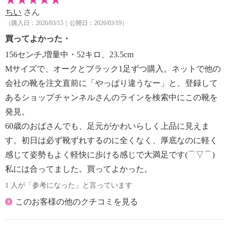
表記：ＬＬ
ちい
さん
対応サイズ：２５．０ｃｍ〜２５．５ｃｍ
（購入日：2026/03/15｜公開日：2026/03/19）
買ってよかった・
156センチ,増量中・52キロ、23.5cm
Mサイズで、オークとブラック1足ずつ購入。ネットで他の
会社の靴を注文直前に「やっぱり違うなー」と、登録して
あるショップチャンネルさんのラインを検索中にこの靴を
発見。
60歳のおばさんでも、足元がかわいらしく上品に見えま
す。初日は必ず靴ずれするのに全くなく、厚底なのに軽く
感じて姿勢もよく軽快に歩ける感じで大満足です(⌒▽⌒)
私には合ってました。買ってよかった。
1 人が「参考になった」と言っています
このお客様の他のクチコミを見る