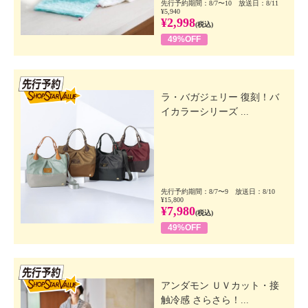
先行予約期間：8/7〜10 放送日：8/11
¥5,940
¥2,998
(税込)
49%OFF
先行SSV
ラ・バガジェリー 復刻！バ
イカラーシリーズ ...
先行予約期間：8/7〜9 放送日：8/10
¥15,800
¥7,980
(税込)
49%OFF
先行SSV
アンダモン ＵＶカット・接
触冷感 さらさら！...