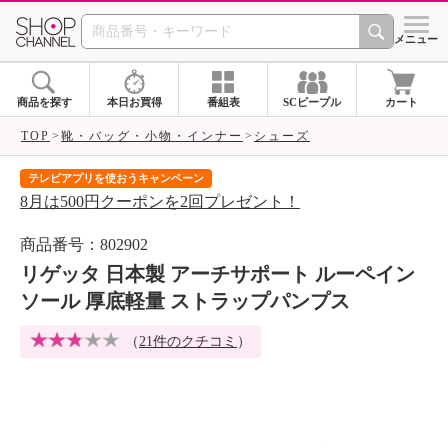
SHOP CHANNEL 
メニュー
商品を探す
本日お買得
番組表
SCピープル
カート
TOP
靴・バッグ・小物・インナー
シューズ
テレビアプリを使おうキャンペーン
届
8月は500円クーポンを2回プレゼント！
ご
商品番号：802902
リゲッタ 日本製 アーチサポート ルーペイン
ソール 厚底軽量 ストラップパンプス
（
21件のクチコミ
）