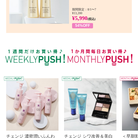
期間限定：8/1〜7
¥13,200
¥5,990
(税込)
54%OFF
WEEKLY PUSH
W
チェンジ 濃密潤いふんわ
チェンジ シワ改善＆美白
＜早期