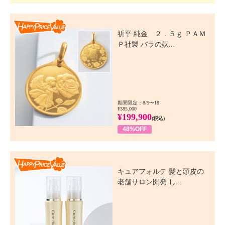
Happy Price Value
祈平 純金 ２．５ｇ ＰＡＭ
Ｐ社製 バラの妖...
期間限定：8/5〜18
¥385,000
¥199,900
(税込)
48%OFF
Happy Price Value
キュアフォルテ 髪と頭皮の
老舗サロン開発 し...