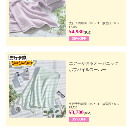
先行予約期間：8/7〜11 放送日：8/12
¥7,590
¥4,930
(税込)
35%OFF
先行SSV
エアーかおるオーガニック
ボブパイルスーパー...
先行予約期間：8/7〜11 放送日：8/12
¥5,720
¥3,700
(税込)
35%OFF