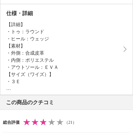
ます。
ボリューミーな厚底デザインながら、ＥＶＡ素材を用
仕様・詳細
いた軽量設計で長時間の着用でも快適。
【詳細】
また、前後の高低差が少ないため安定感があります。
・トゥ：ラウンド
アウトソールは丸みを帯びたかかとと反り上がったつ
・ヒール：ウェッジ
ま先形状することでスムーズなローリング歩行を促し
【素材】
ます。
・外側：合成皮革
適度な厚みで地面からの衝撃や熱を吸収。
・内側：ポリエステル
・アウトソール：ＥＶＡ
【サイズ（ワイズ）】
・３Ｅ
【サイズ（その他）】
・ヒールの高さ：約５ｃｍ
この商品のクチコミ
・前底厚み：約２ｃｍ
・前側着地点厚み：約３．５ｃｍ
・高低差：約１．５ｃｍ
総合評価
（21）
【重さ】
・片足約２３５ｇ（サイズにより多少の差異あり）