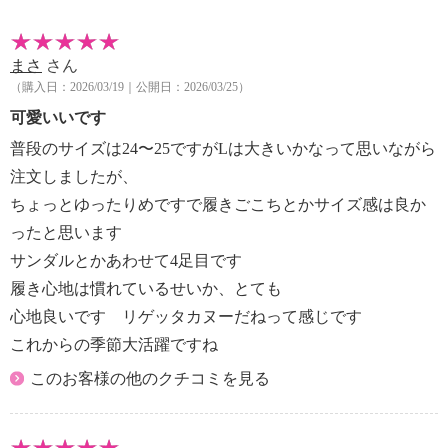
【個体差あり】
・個体差あり
まさ
さん
【原産国（地）】
（購入日：2026/03/19｜公開日：2026/03/25）
・日本製
可愛いいです
※普段と同じサイズをおすすめ。迷われた場合はワン
普段のサイズは24〜25ですがLは大きいかなって思いながら
サイズ下をお選びください
注文しましたが、
ちょっとゆったりめですで履きごこちとかサイズ感は良か
【目安サイズ】
ったと思います
表記：Ｓ
対応サイズ：２２．０ｃｍ〜２２．５ｃｍ
サンダルとかあわせて4足目です
履き心地は慣れているせいか、とても
表記：Ｍ
心地良いです リゲッタカヌーだねって感じです
対応サイズ：２３．０ｃｍ〜２３．５ｃｍ
これからの季節大活躍ですね
表記：Ｌ
このお客様の他のクチコミを見る
対応サイズ：２４．０ｃｍ〜２４．５ｃｍ