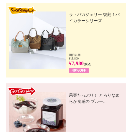
SHOP STAR VALUE
ラ・バガジェリー 復刻！バ
イカラーシリーズ ...
明日以降
¥15,800
¥7,980
(税込)
49%OFF
GO! GO! VALUE
果実たっぷり！ とろりなめ
らか食感の ブルー...