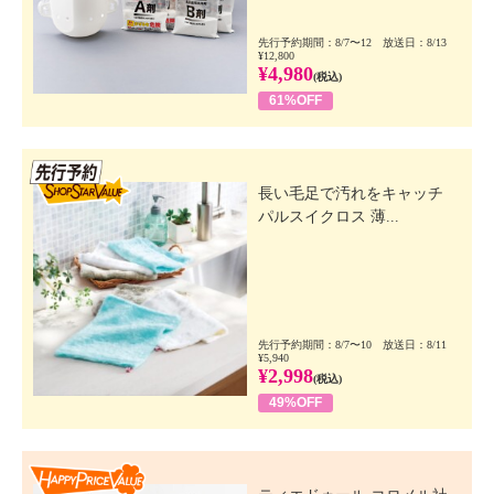
先行予約期間：8/7〜12 放送日：8/13
¥12,800
¥4,980
(税込)
61%OFF
先行SSV
長い毛足で汚れをキャッチ
パルスイクロス 薄...
先行予約期間：8/7〜10 放送日：8/11
¥5,940
¥2,998
(税込)
49%OFF
Happy Price Value