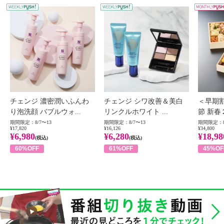
WEEKLY PUSH
W
チェンジ 濃密潤いふんわ
チェンジ シワ改善＆美白
＜早期
り泡洗顔 バブルウォ...
リンクルホワイト ...
節 新春
期間限定：8/7〜13
期間限定：8/7〜13
期間限定：8
¥17,820
¥16,126
¥34,800
¥6,980
¥6,280
¥18,98
(税込)
(税込)
60%OFF
61%OFF
45%OF