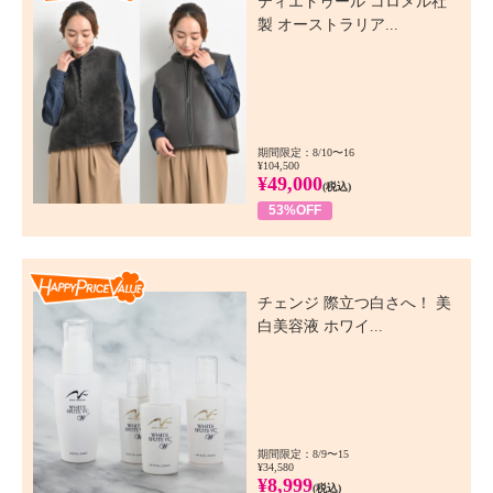
ティエドゥール コロメル社
製 オーストラリア...
期間限定：8/10〜16
¥104,500
¥49,000
(税込)
53%OFF
Happy Price Value
チェンジ 際立つ白さへ！ 美
白美容液 ホワイ...
期間限定：8/9〜15
¥34,580
¥8,999
(税込)