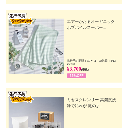
先行SSV
エアーかおるオーガニック
ボブパイルスーパー...
先行予約期間：8/7〜11 放送日：8/12
¥5,720
¥3,700
(税込)
35%OFF
先行SSV
ミセスクレンリー 高濃度洗
浄で汚れが 滝のよ...