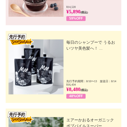
¥14,520
¥5,890
(税込)
59%OFF
先行SSV
毎日のシャンプーで うるお
いツヤ美色髪へ！ ...
先行予約期間：8/10〜13 放送日：8/14
¥16,434
¥8,480
(税込)
48%OFF
先行SSV
エアーかおるオーガニック
ボブパイルスーパー...