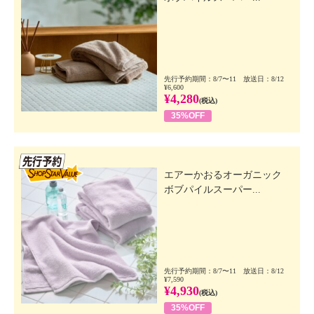
先行予約期間：8/7〜11 放送日：8/12
¥6,600
¥4,280
(税込)
35%OFF
先行SSV
エアーかおるオーガニック
ボブパイルスーパー...
先行予約期間：8/7〜11 放送日：8/12
¥7,590
¥4,930
(税込)
35%OFF