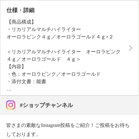
ト、酸化チタン、酸化鉄、酸化スズ）を配合、メイク
アップ効果で上品な光沢感、透明感のある美しいパー
仕様・詳細
ル感を演出します。
【商品構成】
・リカリアルマルチハイライター
オーロラピンク４ｇ／オーロラゴールド４ｇ×２
＜リカリアルマルチハイライター オーロラピンク
４ｇ／オーロラゴールド ４ｇ＞
【内容】
・色：オーロラピンク／オーロラゴールド
・添付文書：能書
【原産国（地）】
・中国製
#ショップチャンネル
皆さまの素敵なInstagram投稿をご紹介！ご投稿をお待ち
しております。