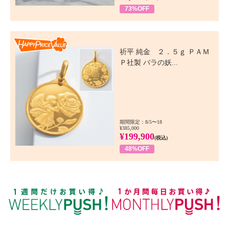
73%OFF
Happy Price Value
祈平 純金 ２．５ｇ ＰＡＭ
Ｐ社製 バラの妖...
期間限定：8/5〜18
¥385,000
¥199,900
(税込)
48%OFF