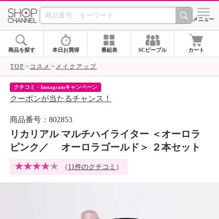
SHOP CHANNEL 
メニュー
商品を探す
本日お買得
番組表
SCピープル
カート
TOP
コスメ
メイクアップ
クチコミ・Instagramキャンペーン
ネ
クーポンが当たるチャンス！
ネ
商品番号：802853
リカリアル マルチハイライター ＜オーロラ
ピンク／ オーロラゴールド＞ ２本セット
（
11件のクチコミ
）