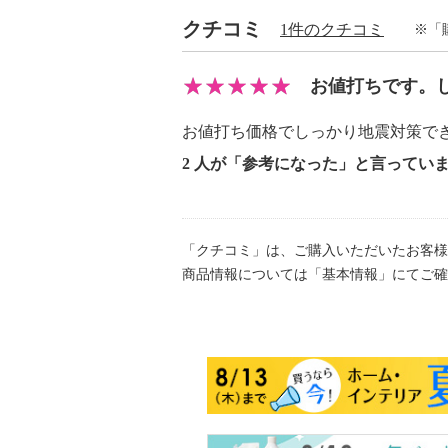
クチコミ
【使用上の注意】
1件のクチコミ
※「
※詳細はパッケージ参照
・取付作業は２人以上で行う。
お値打ちです。
・室内用。
お値打ち価格でしっかり地震対策で
・家具の後ろに壁がない場所は使用
・脚付家具には使用できない。
2 人が「参考になった」と言ってい
・著しく凹凸のある床面や、クッシ
用できない。
・この製品は、地震などによる震動
「クチコミ」は、ご購入いただいたお客様
転倒を完全に防ぐものではなくあく
商品情報については「基本情報」にてご確
【同梱書類】
・同梱書類なし
【保証（有無）、保証期間】
・なし
【原産国（地）】
・日本製