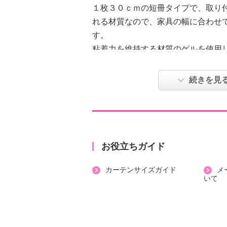
１枚３０ｃｍの短冊タイプで、取り
れる材質なので、家具の幅に合わせ
す。
粘着力を維持する材質のゲルを使用
動や再設置時など繰り返し使える点
汚れても水洗いして乾かせば粘着力
続きを見
同メーカーの家具転倒防止ポールと
【素材・材質・成分】
・非移行性エラストマー
【サイズ】
お役立ちガイド
・約縦４．４×横３０×高さ０．９ｃ
カーテンサイズガイド
メ
【重さ】
いて
・約２２０ｇ
【商品仕様詳細】
・水洗い可能
・ハサミなどでカット可能