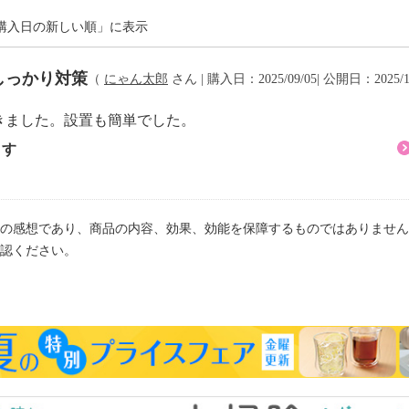
購入日の新しい順」に表示
しっかり対策
（
にゃん太郎
さん | 購入日：2025/09/05| 公開日：2025/1
きました。設置も簡単でした。
できない。
ます
ョン性のある床面では使
から家具の揺れや移動、
の感想であり、商品の内容、効果、効能を保障するものではありません
まで簡易転倒防止板。
認ください。