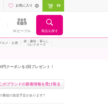
¥0
お気に入り
商品を探す
SCピープル
旅・趣味・暮らし
グルメ・お酒
コレクターズ
00円クーポンを2回プレゼント！
届いて当たる！サプライズ
このブランドの新着情報を受け取る
ンドの番組の放送予定があります!!