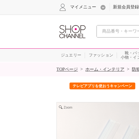
マイメニュー
新規会員登録
心おどる、瞬
靴・バ
ジュエリー
ファッション
小物・イ
SALE
>
>
TOPページ
ホーム・インテリア
防
ック！
テレビアプリを使おうキャンペーン
Zoom