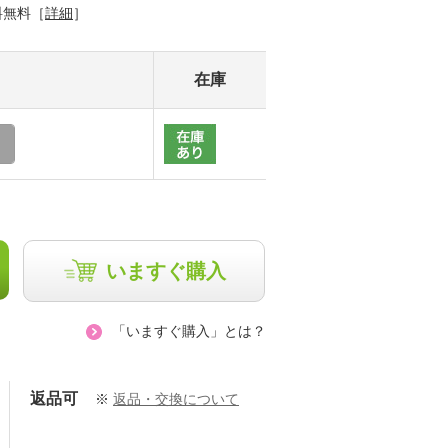
料無料［
詳細
］
在庫
いますぐ購入
「いますぐ購入」とは？
返品可
※
返品・交換について