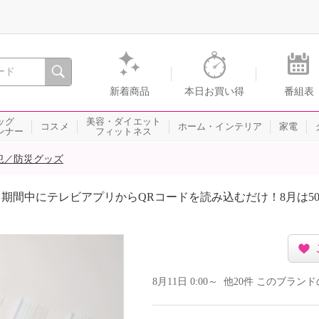
間を。通販・テレビショッピングのショップチャンネル
新着商品
本日お買い得
番組表
ッグ
美容・ダイエット
コスメ
ホーム・インテリア
家電
ンナー
フィットネス
犯／防災グッズ
期間中にテレビアプリからQRコードを読み込むだけ！8月は5
8月11日 0:00～ 他20件 このブラ