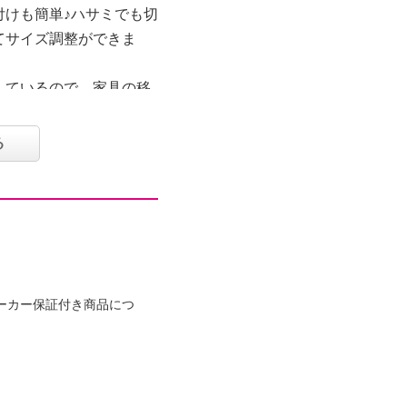
付けも簡単♪ハサミでも切
てサイズ調整ができま
しているので、家具の移
もうれしいポイント。
が戻ります。
る
の併用もおすすめです。
ｍ
ーカー保証付き商品につ