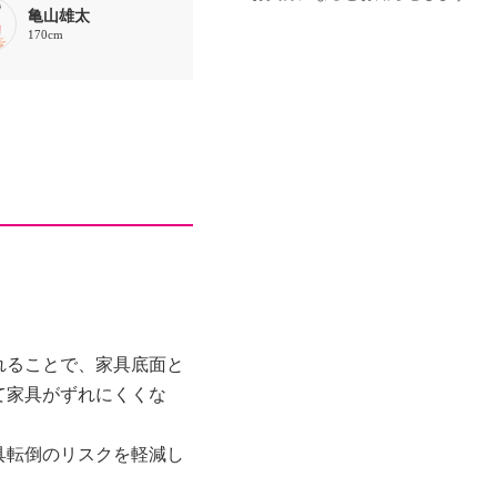
亀山雄太
170cm
れることで、家具底面と
て家具がずれにくくな
具転倒のリスクを軽減し