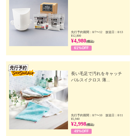
先行予約期間：8/7〜12 放送日：8/13
¥12,800
¥4,980
(税込)
61%OFF
先行SSV
長い毛足で汚れをキャッチ
パルスイクロス 薄...
先行予約期間：8/7〜10 放送日：8/11
¥5,940
¥2,998
(税込)
49%OFF