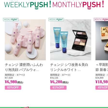
WEEKLY PUSH
W
チェンジ 濃密潤いふんわ
チェンジ シワ改善＆美白
＜早期
り泡洗顔 バブルウォ...
リンクルホワイト ...
節 新春
期間限定：8/7〜13
期間限定：8/7〜13
期間限定：8
¥17,820
¥16,126
¥34,800
¥6,980
¥6,280
¥18,98
(税込)
(税込)
60%OFF
61%OFF
45%OF