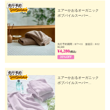
先行SSV
エアーかおるオーガニック
ボブパイルスーパー...
先行予約期間：8/7〜11 放送日：8/12
¥6,600
¥4,280
(税込)
35%OFF
先行SSV
エアーかおるオーガニック
ボブパイルスーパー...