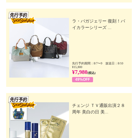
先行SSV
ラ・バガジェリー 復刻！バ
イカラーシリーズ ...
先行予約期間：8/7〜9 放送日：8/10
¥15,800
¥7,980
(税込)
49%OFF
先行SSV
チェンジ ＴＶ通販出演２８
周年 美白の日 美...