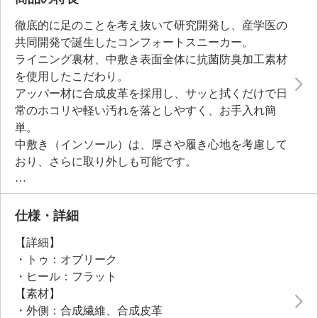
徹底的に足のことを考え抜いて研究開発し、産学医の
共同開発で誕生したコンフォートスニーカー。
ライニング裏材、中敷き表面全体に抗菌防臭加工素材
を使用したこだわり。
アッパー材に合成皮革を採用し、サッと拭くだけで日
常のホコリや軽い汚れを落としやすく、お手入れ簡
単。
中敷き（インソール）は、厚さや履き心地を考慮して
おり、さらに取り外しも可能です。
アウトソールに特殊な靴底構造“モーションガイドス
ロープ”を採用し、蹴り出し時の体重移動を親指側へ
コントロールする構造に設計。
仕様・詳細
前足部はロッカーソールによりスムーズな蹴り出しを
【詳細】
導きます。
・トゥ：オブリーク
足底圧を軽減できるよう、ミッドソールの素材や構造
・ヒール：フラット
にもこだわりました。
【素材】
靴をそのまま洗濯機に入れて洗えるのも魅力です。
・外側：合成繊維、合成皮革
乾燥時に靴内に水が溜まりにくいよう、つま先部分に