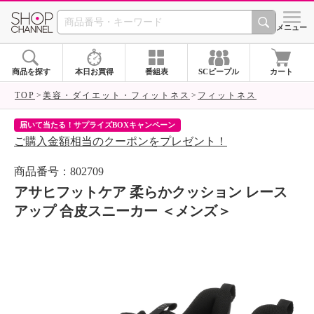
SHOP CHANNEL 
メニュー
商品を探す
本日お買得
番組表
SCピープル
カート
TOP
美容・ダイエット・フィットネス
フィットネス
届いて当たる！サプライズBOXキャンペーン
ク
ご購入金額相当のクーポンをプレゼント！
ク
商品番号：802709
アサヒフットケア 柔らかクッション レース
アップ 合皮スニーカー ＜メンズ＞