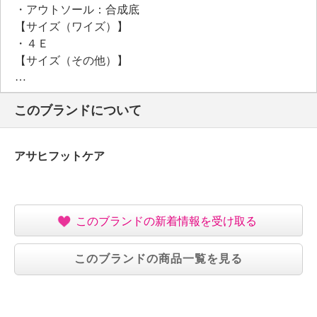
・アウトソール：合成底
は排水構造（隙間）を設けています。
【サイズ（ワイズ）】
・４Ｅ
【サイズ（その他）】
・ヒールの高さ：約５．５ｃｍ
※インソール含まず
このブランドについて
【重さ】
・片足約３７５ｇ（サイズにより多少差異あり）
【原産国（地）】
アサヒフットケア
・ベトナム製
このブランドの新着情報を受け取る
このブランドの商品一覧を見る