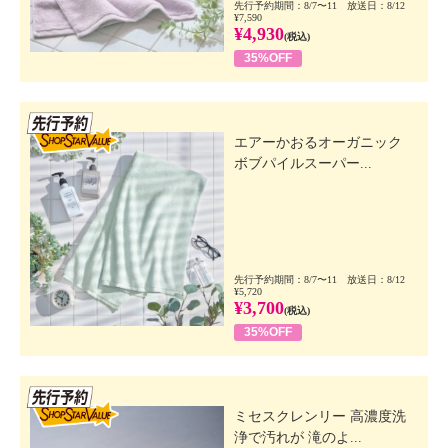
先行予約期間：8/7〜11 放送日：8/12
¥7,590
¥4,930
(税込)
35%OFF
先行SSV
エアーかおるオーガニック
ボブパイルスーパー...
先行予約期間：8/7〜11 放送日：8/12
¥5,720
¥3,700
(税込)
35%OFF
先行SSV
ミセスクレンリー 高濃度洗
浄で汚れが 滝のよ...