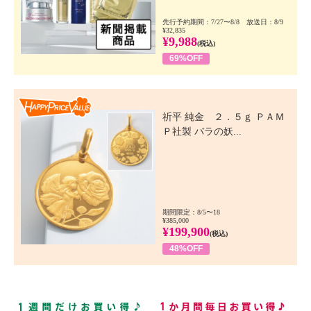
先行予約期間：7/27〜8/8 放送日：8/9
¥32,835
¥9,988
(税込)
69%OFF
Happy Price Value
祈平 純金 ２．５ｇ ＰＡＭ
Ｐ社製 バラの妖...
期間限定：8/5〜18
¥385,000
¥199,900
(税込)
48%OFF