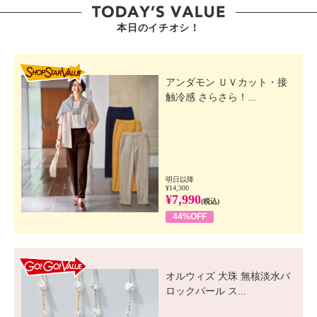
本日のイチオシ！
SHOP STAR VALUE
アンダモン ＵＶカット・接
触冷感 さらさら！...
明日以降
¥14,300
¥7,990
(税込)
44%OFF
GO! GO! VALUE
オルウィズ 大珠 無核淡水バ
ロックパール ス...