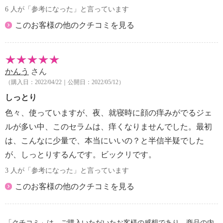
・目に入らないようにご注意ください。もし入った場
6 人が「参考になった」と言っています
合は、こすらずに、すぐに水かぬるま湯で洗い流して
このお客様の他のクチコミを見る
ください。目に違和感が残る場合は眼科医にご相談く
ださい。
・乳幼児の手の届く所、直射日光の当たる場所、極端
に高温または低温の場所を避けて保管してください。
かんう
さん
・使用後はキャップをしっかりと締めてください。
（購入日：2022/04/22｜公開日：2022/05/12）
【使用期限の記載】
しっとり
・なし
色々、使っていますが、夜、就寝時に顔の痒みがでるジェ
【原産国（地）】
ルが多い中、このセラムは、痒くなりませんでした。最初
・韓国製
は、こんなに少量で、本当にいいの？と半信半疑でした
が、しっとりするんです。ビックリです。
3 人が「参考になった」と言っています
このお客様の他のクチコミを見る
「クチコミ」は、ご購入いただいたお客様の感想であり、商品の内