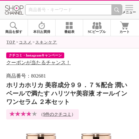
SHOP CHANNEL 
メニュー
商品を探す
本日お買得
番組表
SCピープル
カート
TOP
コスメ
スキンケア
クチコミ・Instagramキャンペーン
ネ
クーポンが当たるチャンス！
ネ
商品番号：802681
ホリカホリカ 美容成分９９．７％配合 潤い
ベールで満たす ハリツヤ美容液 オールイン
ワンセラム ２本セット
（
9件のクチコミ
）