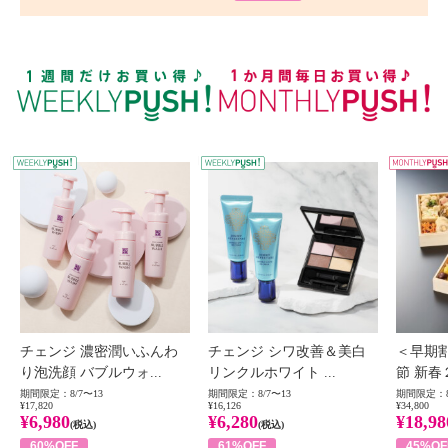
WEEKLY PUSH
W
チェンジ 濃密潤いふんわ
チェンジ シワ改善＆美白
＜早期
り泡洗顔 バブルウォ...
リンクルホワイト ...
節 新春
期間限定：8/7〜13
期間限定：8/7〜13
期間限定：8
¥17,820
¥16,126
¥34,800
¥6,980
¥6,280
¥18,98
(税込)
(税込)
60%OFF
61%OFF
45%OF