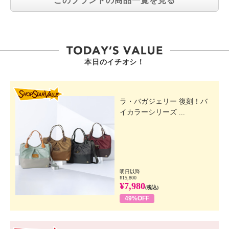
このブランドの商品一覧を見る
本日のイチオシ！
SHOP STAR VALUE
ラ・バガジェリー 復刻！バ
イカラーシリーズ ...
明日以降
¥15,800
¥7,980
(税込)
49%OFF