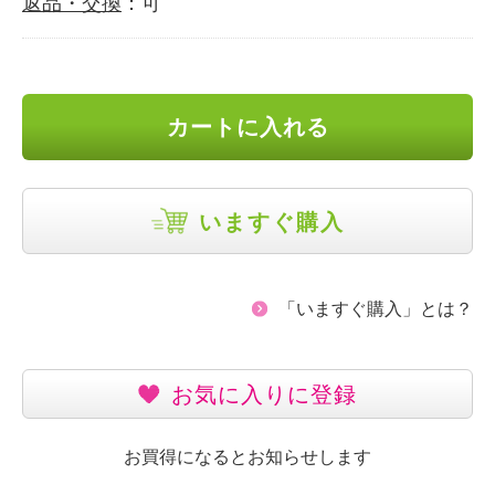
返品・交換
：可
カートに入れる
いますぐ購入
「いますぐ購入」とは？
お気に入りに登録
お買得になるとお知らせします