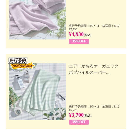
先行予約期間：8/7〜11 放送日：8/12
¥7,590
¥4,930
(税込)
35%OFF
先行SSV
エアーかおるオーガニック
ボブパイルスーパー...
先行予約期間：8/7〜11 放送日：8/12
¥5,720
¥3,700
(税込)
35%OFF