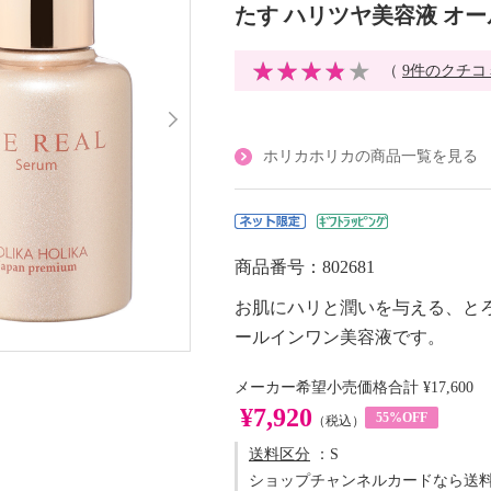
たす ハリツヤ美容液 オ
（
9件のクチコ
ホリカホリカの商品一覧を見る
商品番号：802681
お肌にハリと潤いを与える、と
ールインワン美容液です。
メーカー希望小売価格合計
¥17,600
¥7,920
55%OFF
（税込）
送料区分
：S
ショップチャンネルカードなら送