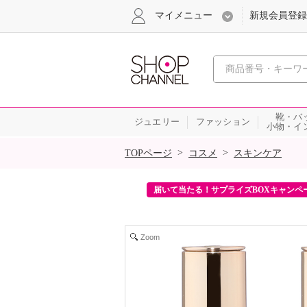
マイメニュー
新規会員登録
心おどる、瞬
靴・バ
ジュエリー
ファッション
小物・イ
SALE
>
>
TOPページ
コスメ
スキンケア
ンを2回プレゼント！
届いて当たる！サプライズBOXキャンペ
Zoom