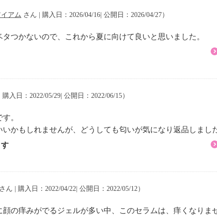
グアイアズレン（ハリ、
アイアム
さん | 購入日：2026/04/16| 公開日：2026/04/27）
ベタつかないので、これから夏に向けて良いと思いました。
を含む）入っているのも
自成分のモイストアンサ
、アリューリット酸、糖
）が、お肌にハリと潤い
 購入日：2022/05/29| 公開日：2022/06/15）
センテラアジアチカ（ツ
／茎エキスや、お肌にツ
です。
いいかもしれませんが、どうしても匂いが気になり返品しまし
いるので、お肌のキメを
ます
コール、石油系界面活性
系色素不使用、紫外線吸
さん | 購入日：2022/04/22| 公開日：2022/05/12）
に顔の痒みがでるジェルが多い中、このセラムは、痒くなりま