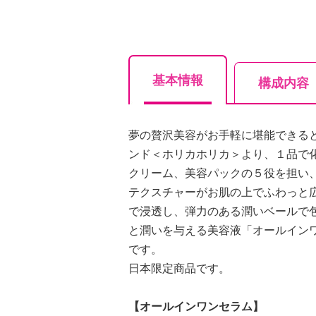
基本情報
構成内容
夢の贅沢美容がお手軽に堪能できる
ンド＜ホリカホリカ＞より、１品で
クリーム、美容パックの５役を担い
テクスチャーがお肌の上でふわっと
で浸透し、弾力のある潤いベールで
と潤いを与える美容液「オールイン
です。
日本限定商品です。
【オールインワンセラム】