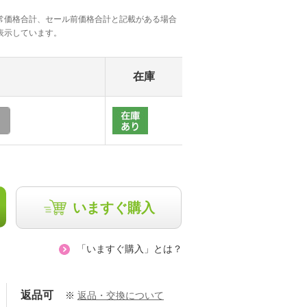
常価格合計、セール前価格合計と記載がある場合
表示しています。
在庫
いますぐ購入
「いますぐ購入」とは？
返品可
※
返品・交換について